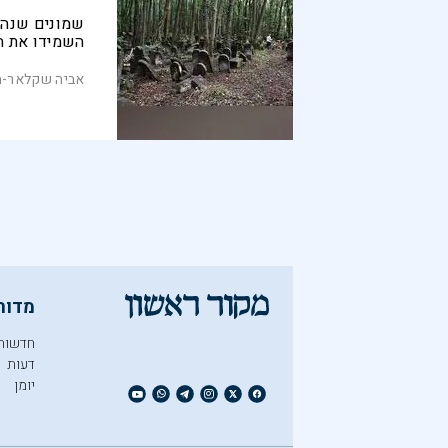
שמונים שנה 
השמידו את הח
גם המתים היה
בתי קברות ש
אביה שקלאר-ח
האדמה, ובמק
מסחריים ומגר
פשוט נשכחים
למעשי ונדלי
אותם. כמה אר
המעט שנותר,
פולנית לאומ
אדישה וקהיל
להתרכז בעסקא
המשימה הזו נ
מדור
חדשות
דעות
יומן