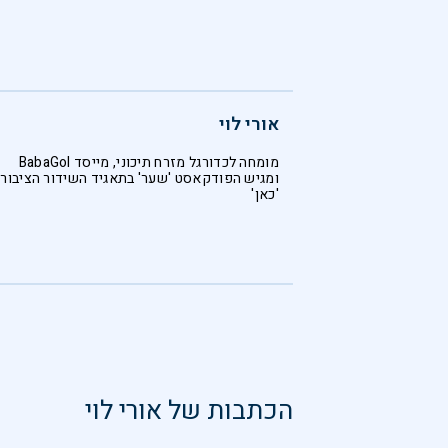
אורי לוי
מומחה לכדורגל מזרח תיכוני, מייסד BabaGol
ומגיש הפודקאסט 'שער' בתאגיד השידור הציבורי
'כאן'
הכתבות של
אורי לוי