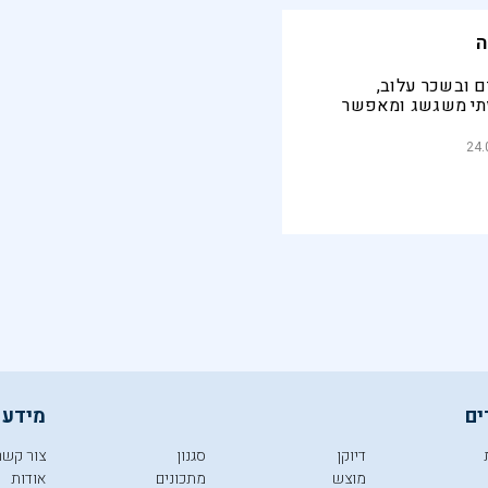
ה
ם ובשכר עלוב,
תי משגשג ומאפשר
והדים לברוח
גומה לתשעים דקות
24.
ים
מידע 
דיוקן
סגנון
צור קשר
מוצש
מתכונים
אודות