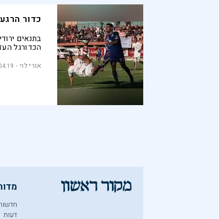
כדור הרגע
בתנאים ירודי
הכדורגל העז
לשחקנים ולא
מהמציאות הע
אורי לוי
04.19
של נורמליות
מדור
חדשות
דעות