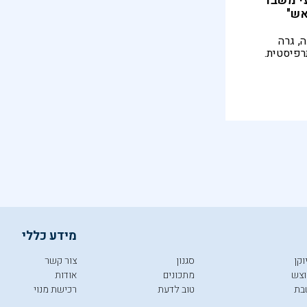
עי משבר
אש"
בעה, גרה
רפיסטית.
 יום בולע
מידע כללי
וקן
סגנון
צור קשר
צש
מתכונים
אודות
בת
טוב לדעת
רכישת מנוי