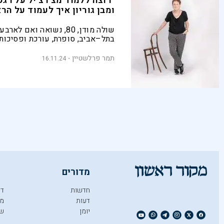
"רוצה ללמוד מצ'רצ'יל על רג
ומבן גוריון איך לעמוד על הר
שולה מודן, 80, נשואה ואם לאר
בתל–אביב, סופרת, עורכת ופסיכות
לאחרונה יצא לאור ספרה החדש "כל
שמש"
תמר פרלשטיין
16.11.24
מדורים
חדשות
די
דעות
מו
יומן
ש