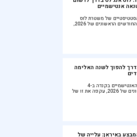
עלייה של 12%: לוס אנג'לס בדרך לרשום
נאה אנטישמיים
הסטטיסטיים של משטרת לוס
אנג'לס בחמשת החודשים הראשונים של 2026,
בהם בעיר מתרחשים בממוצע 9.2 פשעי שנאה
חודש, מצביעים על כך שהעיר
בדרך לרשום יותר מ-110 פשעי שנאה כאלה
ה: 2026 בדרך להפוך לשנה האלימה
דים
כמות האירועים האנטישמיים בקנדה ב-4
החודשים הראשונים של 2026, עקפה את זו של
2 כולה, אמרו בארגון בני ברית קנדה,
להקים כוח משימה לאומי
 באנטישמיות
בצע באיראן: עלייה של