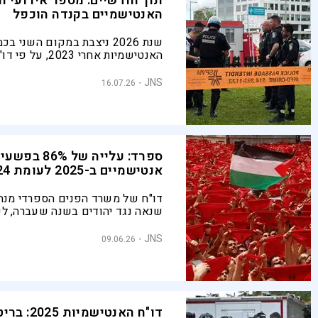
תוך חודשיים: מספר אירועי ה
האנטישמיים בקנדה הוכפל
שנת 2026 ניצבת במקום השני 
האנטישמיות אחרי 2023,
ברית קנדה". "תקיפות אלו, המונעות 
שנאה, הופכות לממוקדות יותר, חצו
JNS
16.07.26
ומזעזעות יותר", אמרו בארגון היהודי
ספרד: עלייה של 86% בפש
אנטישמיים ב-2025 לעומת 2024
בשנת 2024 ו-2023, בהתא
בדו"ח נמוכים משמעותית מאלה שפ
JNS
09.06.26
ידי גוף פיקוח על אנטישמיות בספ
דו"ח האנטישמיות 5