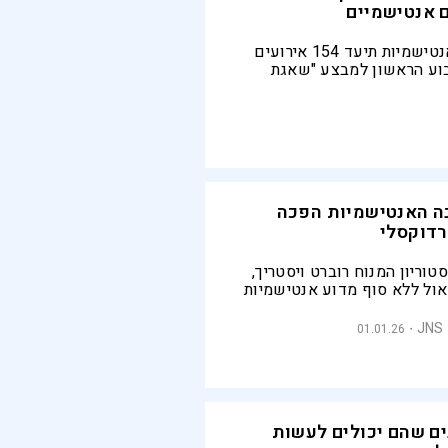
מרכז המחקר לאנטישמיות תיעד 154 אירועים
וע הראשון למבצע "שאגת
 נגד יהודים, תיאוריות
שימות את ישראל או יהודים
 המשטר האיראני בפומבי
נה בה האנטישמיות הפכה
רדוקסלי
טוריון המנוח רוברט ויסטריך,
ול ללא סוף מדוע אנטישמיות
ר כיצד היא משתנה. השנה היא
 של ממש - אך כזה שגם טומן
01.01.26
שימנע שואה נוספת
ם שהם יכולים לעשות