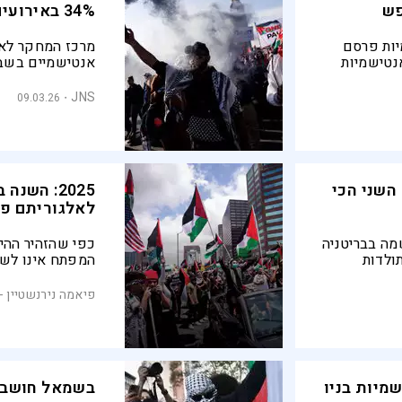
פש
34% באירועים אנטישמיים
ות פרסם
נטישמיות
אנטישמיים בשב
ריטניה מובילה עם
הארי", כולל הסתה
שם המספר
קונספירציה המא
JNS
09.03.26
יותר פר אדם
במלחמה והאדרת
השני הכי
2025: הש
לאלגוריתם פ
מה בבריטניה
כפי שהזהיר ההיס
בתולדות
המפתח אינו לשא
הממלכה המאוחדת, לפי ארגון CST. בעקבות
קיימת, אלא להכי
הפיגוע בבית הכנסת במנצ'סטר ב-2 באוקטובר,
הפכה לאלגוריתם
פיאמה נירנשטיין - JNS
בחובו פרדוקס 
שמיות בניו
בשמאל חושבי