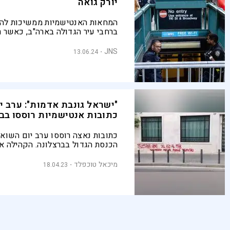
יורק גואה
המחאות האנטישמיות ממשיכות לה
ברחבי עיר הגדולה בארה"ב, כאשר ר
ברכבת התחתית הזהירו את "הציונים":
ההזדמנות שלכם לרדת". באירוע אח
JNS
13.06.24
השחיתו את ביתה של המנהלת היהוד
מוזיאון ברוקלין וריססו כתובות נא
"ישראל גונבת אדמות": ערב י
כתובות אנטישמיות רוססו בב
כתובות נאצה רוססו ערב יום השואה
הכנסת הגדול בברצלונה. הקהילה או
תוצאה של מדיניות ראש העיר שהח
את הקשרים עם ישראל. נשיא ועידת
מיכאל טוכפלד
18.04.23
אירופה: "החלטת ראש העיר מעמיד
היהודית בסכנה ממשית"