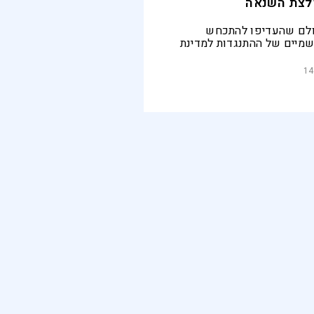
לצת השנאה
ולם שהעדיפו להתכחש
מיים של ההתנגדות למדינת
עת שמבחינת התנין הטורף הם
14