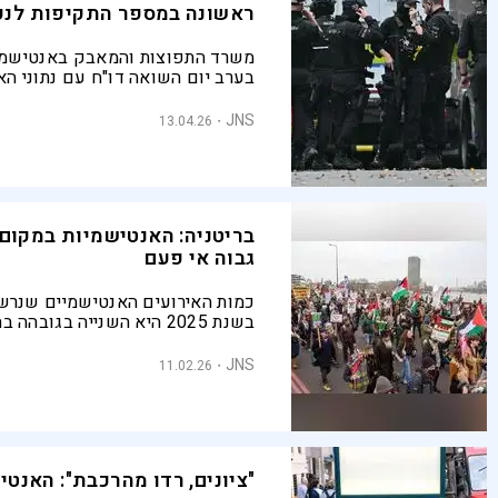
ראשונה במספר התקיפות לנ
משרד התפוצות והמאבק באנטישמי
בערב יום השואה דו"ח עם נתוני הא
בעולם לשנת 2025, כאשר ב
כמות התקיפות לנפש. בארה"ב נר
JNS
13.04.26
המוחלט הגבוה ביותר - אך הנמוך ב
בריטניה: האנטישמיות במקום 
גבוה אי פעם
כמות האירועים האנטישמיים שנרש
בשנת 2025 היא השנייה בגובהה 
JNS
11.02.26
נרשמו כ-80 תקריות אנטישמיות ביומיים בלבד
"ציונים, רדו מהרכבת": האנטי