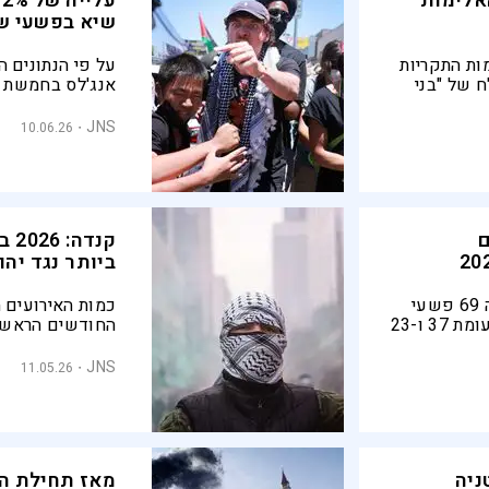
אלימות
שיא בפשעי ש
בכמות התקריות
על פי הנתונים 
 על פי דו"ח של "בני
על ידי
פות יותר
אנטישמיים מדי 
JNS
10.06.26
השנה
עים
קנד
ביותר נגד יהו
דו"ח של משרד הפנים הספרדי מנה 69 פשעי
שנאה נגד יהודים בשנה שעברה, לעומת 37 ו-23
מה. עם זאת, הנתונים
שנת 025
ורסמו על
וקראו לרשויות 
JNS
11.05.26
רד
בחירום למלחמה
202: בריטניה
מאז תחילת המ