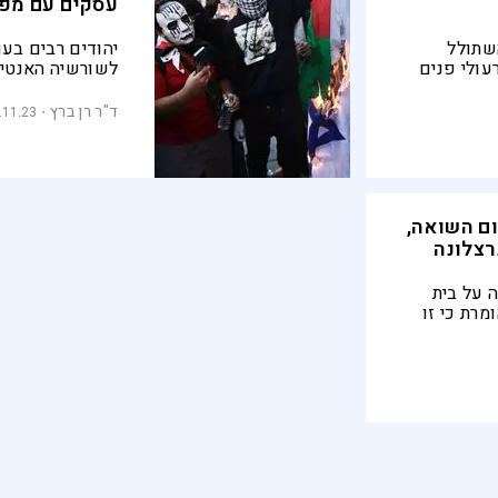
עסקים עם מפ
שתולל
יהודים רבים בע
עולי פנים
לשורשיה האנטיש
 "זו
ישראל, מגלים כ
ר, פורעים
חלק מהארוחה
ד"ר רן ברץ
.11.23
ייה של
צה אנטישמיות
ום השואה,
רצלונה
 על בית
מרת כי זו
ליטה לנתק
 רבני
ה את הקהילה