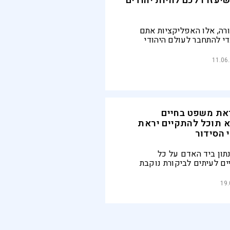
יעזרו לכם להיות יהודים
ורה, אלו האפליקציות אתם
י להתחבר לעולם היהודי
ים שלכם
11.06
את משפט בחיים
לא תוכל להתקיים יראת
 הסידור
ון ביד האדם על כל
יים לעיתים לביקורת נוקבת
), אסור לנו בשום פנים ואופן
יראה כלפיו
19.