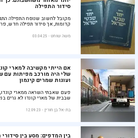
יותר מאוחר משחשבתם: כך ה
סידור התפילה
מקובל לחשוב שנוסח התפילה התג
קדומות, אך סידור תפילה חדש, פרי
איש הייטק שהתמסר לבדיקה שיטת
מקורות התפילה, מראה שהוא עבר ש
משה שוחט
03.04.25
וגלגולים עד הדורות האחרונים
אם הייתי מקשיבה למארי קונד
שלי היה מורכב מפיתות עם ש
ועוגות שמרים קינמון
פעם שאבתי השראה ממארי קונדו, 
שבבית של מארי קונדו לא גרים בני
יצורים חיים באופן כללי
בת-אל בן חורין
12.09.23
בין המדפים: מסע בין סידורי 