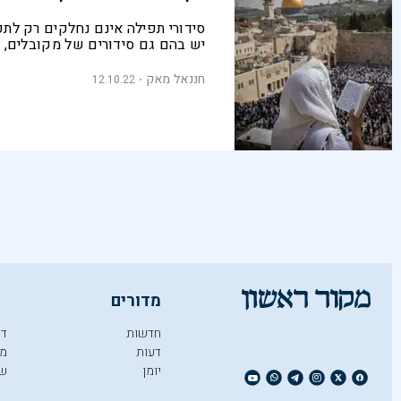
סידורי תפילה אינם נחלקים רק לתפ
יש בהם גם סידורים של מקובלים, צי
חדשים, נערות, ואפילו סידורי היכרו
ספר חדש לוקח אותנו לעולם נוסטל
חננאל מאק
12.10.22
ומפתיע
מדורים
חדשות
די
דעות
מו
יומן
ש