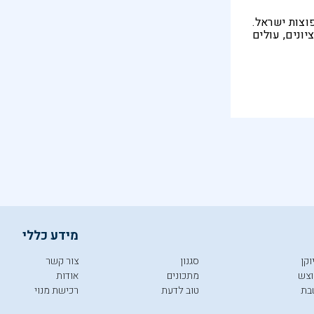
וצות ישראל.
ונים, עולים
ת למבוגרים.
גי, מרתק
מידע כללי
וקן
סגנון
צור קשר
צש
מתכונים
אודות
בת
טוב לדעת
רכישת מנוי