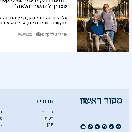
"התעוררתי, ידעתי שאני קטוע
שצריך להמשיך הלאה"
על הכורסה: רוני כהן, קצין הנדסה
מוקשים שתי רגליים, אבל לא את החי
גליה מהשלישות, שבניגוד לכל ציפיו
הסכימה לעזוב אותו. מעבר לרפת: 
אורלי גולדקלנג
06.03.22
1+
האמין שרוני יכול לגדל פרות, אבל 
מדורים
חדשות
די
דעות
מו
יומן
ש