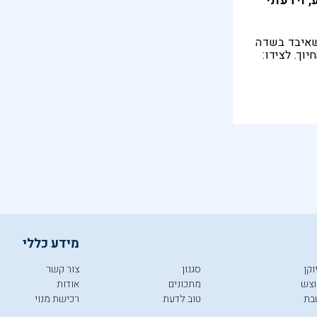
, וידעתי
 שאיבד בשדה
וך. לצידו:
תיו לא
המושב שלא
טעה בגדול
מידע כללי
וקן
סגנון
צור קשר
צש
מתכונים
אודות
בת
טוב לדעת
רכישת מנוי