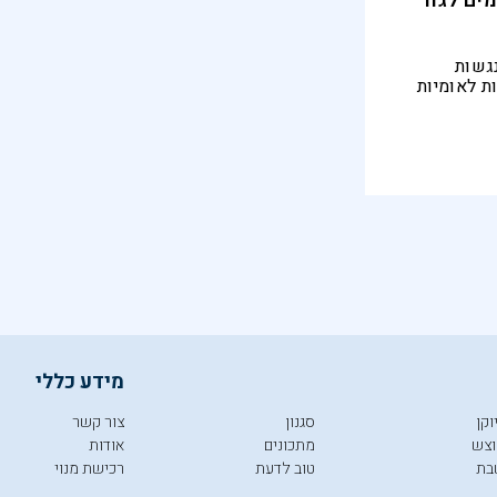
ים לגור
גשות
ת לאומיות
מידע כללי
וקן
סגנון
צור קשר
צש
מתכונים
אודות
בת
טוב לדעת
רכישת מנוי