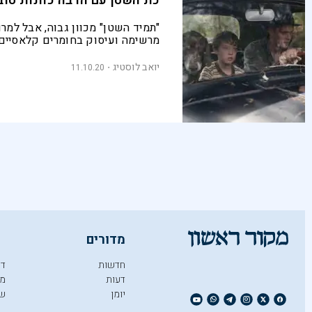
כת השטן עם הרבה כוונות טוב
"תמיד השטן" מכוון גבוה, אבל למר
מרשימה ועיסוק בחומרים קלאסיים 
הספרות האמריקנית, הוא אינו מוצא
חדש או מעניין לומר
יואב לוסטיג
11.10.20
מדורים
חדשות
די
דעות
מו
יומן
ש