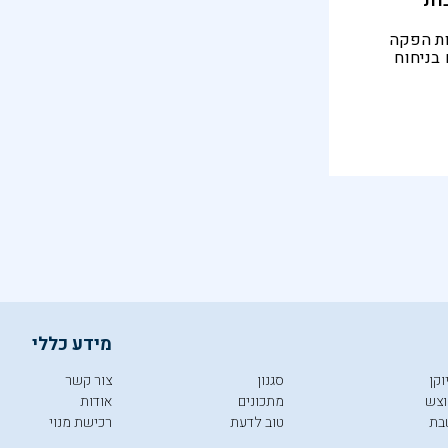
ות
ות הפקה
בניחוח
 שום דבר
מידע כללי
וקן
סגנון
צור קשר
צש
מתכונים
אודות
בת
טוב לדעת
רכישת מנוי