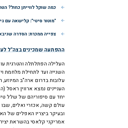
כמה שוקל לווייתן כחול? הטר
"מוטור סיטי": קלישאה עם ג
צפייה ממכרת: הסדרה שניבאה
ההפתעה שמכינים בצה"ל לעי
העלילה הפתלתלה והטרגית עוק
השנייה ועד לתחילת מלחמת ויי
עלובות בדרום ארה"ב המיוזע, 
העניינים נמצא ארווין ראסל (ה
יחד עם סיפוריהם של שלל טיפ
עולם קשה, אכזרי ואלים, שבו ג
ובעיקר ביצריו האפלים של הא
אמריקני קלאסי בהשראת יצירו