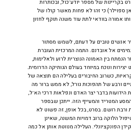
ט בקריינות של מספר יודע־כול, ובכותרות
אן ספוילר) כי זהו לא פחות מאשר קולו של
ותו אמורה בוודאי לתת עוד משנה תוקף לחזון
ר אנשים טובים על דעתם, לשמש מסתור
מימים אל אובדנם. התמה המרכזית העוברת
 הנמתח בין האמונה הנוצרית לרוע ולאלימות,
יצירות ונוכח במיוחד בעולם הגותיקה הדרומית.
ראיות, כשרוב החיבורים בעלילה הם תוצאה של
ים ורבע של תהפוכות גורל, לא ממש ברור מה
הידועות בדבר יצר האדם ונפלאות דרכי הא־ל,
מסע המטריד והמעייף הזה. ייתכן שבספר
 ורבת רושם. בסרט, בכל אופן, זה פשוט לא
יפול הלוקה ברוב דמויות המשנה, שאינן
דן הפונקציונלי. העלילה מנווטת אותן אל כמה