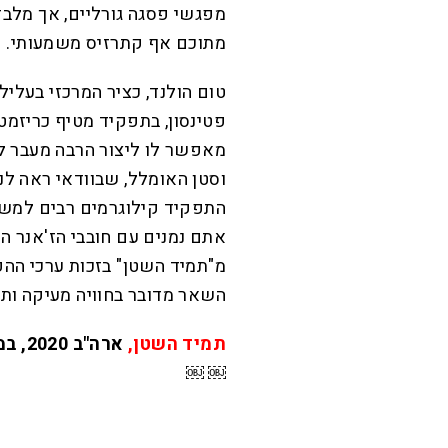
מפגשי פסגה גורליים, אך מלבד
מתוכם אף קתרזיס משמעותי.
טום הולנד, כציר המרכזי בעלי
פטינסון, בתפקיד מטיף כריזמטי
מאפשר לו ליצור הרבה מעבר ל
וסטן האומלל, שבוודאי ראה לנג
התפקיד קילוגרמים רבים למשקל
אתם נמנים עם חובבי הז'אנר ה
מ"תמיד השטן" בזכות ערכי ההפ
השאר מדובר בחוויה מעיקה ותו
תמיד השטן,
￼ ￼