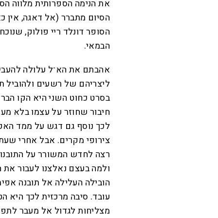
את הנימה הספרותית מלווה הסר
הסיום מתברר (אל דאגה, אין כ
הסופר דונלד ריי פולוק, שנוכח
הבמאי.
אהבתם את הא־ל עלולה להעבי
ליצריהם של רשעים ולהוביל ת
בסרט כחוט השני היא הקו הברור
חיבור שחוזר על עצמו בלא מעט 
לכך נוסף גם דגש על ממד האק
צירופי מקרים. אבל אחרי שעתי
רצה לחדש המשורר על התובנות 
ולמה בעצם נאלצנו לעבור את ה
הובילה העלילה אל תובנה אפית
עובד. סיבה מרכזית לכך היא הט
מצליחות לגדול אל מעבר לתפקי