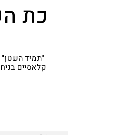
כת הש
"תמיד השטן" 
קלאסיים בניחו