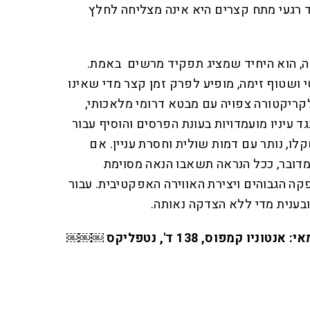
 רגעי מתח קצרים היא אינה מצליחה לחלץ
לה, הוא היחיד שמציג תפקיד מרשים באמת.
 ושטוף זימה, מופיע לפרק זמן קצר מדי שאינו
קריקטורה צפויה עם מבטא דרומי מלאכותי,
ד עיניו מועמדויות בעונת הפרסים והוסיף עבור
ו, נותר עם דמות שולית וחסרת עניין. אם
מדובר, ככל הנראה תשאבו הנאה מסוימת
קה הגבוהים ויצירת האווירה האפקטיבית. עבור
בענית מדי ללא הצדקה נאותה.
ארה"ב 2020, במאי: אנטוניו קמפוס, 138 ד', נטפליקס ￼￼￼