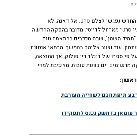
קס
 החדש נפגשו לצלם סרט. אל דאגה, לא
ן סרטי מארוול לדי־סי. מדובר בהפקה החדשה
"תמיד השטן", שבה מככבים בהתאמה טום
ינסון. עוד נשוב אליהם בהמשך. הבמאי אנטוניו
 פי ספרו של דונלד ריי פולוק, אך התוצאה,
 מרשימים וים כוונות טובות, מאכזבת למדי.
ראשון:
רבע תיפתח גם לשחייה מעורבת
 עומאן בדמשק נכנס לתפקידו