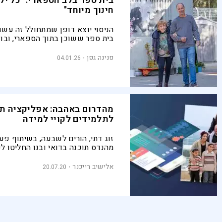
בית ספר בלב הספארי: "כל יל
חינוך מיוחד"
הניסוי יוצא דופן שמתחולל זה עשור
בית ספר ששוכן בתוך הספארי, ובו 
לקויות למידה מגלים את עצמם מח
טיפול בחמור פצוע או התבוננות בפ
פנינה גפן
04.01.26
מהדרום באהבה: אפליקציה תס
לתלמידים לקויי למידה
זוג דתי, הורים לשבעה, בשיתוף פע
מהנדס תוכנה בדואי ובנו החליטו ל
אפליקציה שתעזור לילדים עם לקויו
חסן אלזיאדנה, המהנדס: "התוכנה נ
אלישיב רייכנר
20.07.20
כלים ופתרונות לילדים המתקשים"