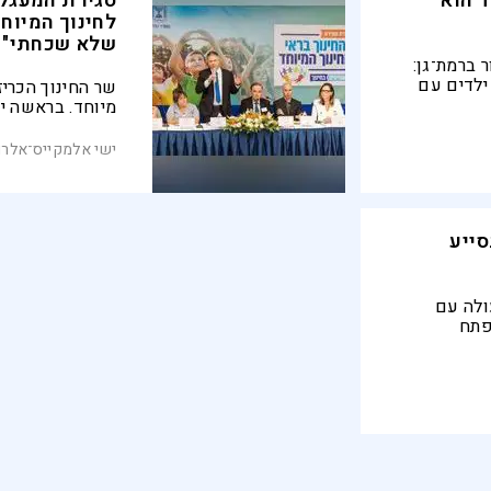
ד הוא
סגירת המעגל 
לחינוך המיוח
שלא שכחתי"
 ברמת־גן:
ילדים עם
שר החינוך הכריז
דש דרך
מיוחד. בראשה י
יל בודד
החינוך המיוחד 
כיו"ר עמותת אלו
ישי אלמקייס־אלרם
ייע
ולה עם
פתח
ת למידה.
ועדה להנגיש