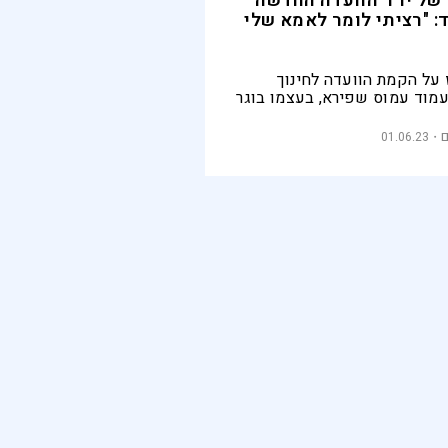
של יו"ר הוועדה החדשה
ד: "רציתי לומר לאמא שלי
 על הקמת הוועדה לחינוך
עמוד עמוס שפירא, בעצמו בוגר
שכיהן במהלך השנים האחרונות
"ט
01.06.23