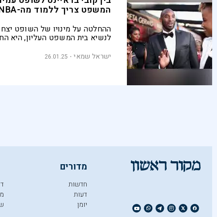
בין קובי בראיינט לשופט עמית
המשפט צריך ללמוד מה-NBA
ההחלטה על מינויו של השופט יצח
לנשיא בית המשפט העליון, היא הח
ראויה וחסרת אחריות הפוגעת במע
ובמרקם החברתי בישראל. איך כל 
ישראל שמאי
26.01.25
לכדורסלן העבר קובי בראיינט?
מדורים
חדשות
די
דעות
מו
יומן
ש