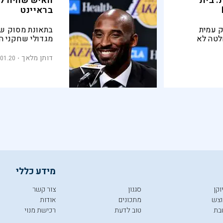
: בית
האיש שהיה לא
בראיינט
ק עמית
בתאונת מסוק שא
לטה לא
מגדולי שחקני ה
רכת המשפט
בחייו של מלך ה
זה מתקשר
דותן מלאך
.01.20
מידע כללי
וקן
סגנון
צור קשר
צש
מתכונים
אודות
בת
טוב לדעת
רכישת מנוי