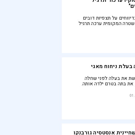
וקיו ערכה "תרגיל
ם"
יווחים על תצפיות דובים
משטרה המקומית ערכה תרגיל
ת שימוש בספריי נגד דובים
 בעלת ניחוח מאגי
שת את בעלה לפני שחלה
 את בתה בטרם ילדה אותה.
פשר לשותי משקה מר במיוחד
בטוקיו
01.
שחיינית אנסטסיה גורבנקו