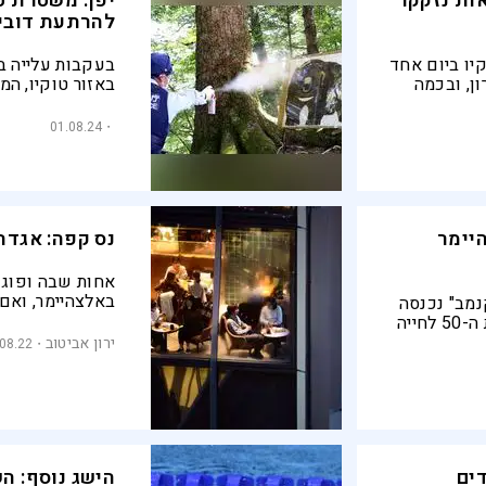
ות נזקקו
יפן: משטרת ט
להרתעת דובי
וקיו ביום אחד
בעקבות עלייה בד
האחרון, ובכמה
באזור טוקיו, ה
עלות. הרשויות
להרתעתם באמצעו
לציבור
01.08.24
שתייה
יימר
נס קפה: אגדה
אחות שבה ופוג
באלצהיימר, ואם
מב" נכנסה
המסע בזמן מתא
לשימוש ביפן, אחרי שאישה בשנות ה-50 לחייה
בבית קפה ותיק 
כי היא
ירון אביטוב
08.22
דים
הישג נוסף: ה