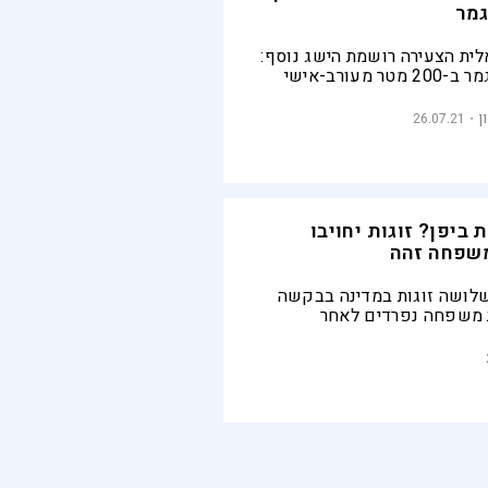
גמר
לית הצעירה רושמת הישג נוסף:
מעורב-אישי
ן
26.07.21
ביפן? זוגות יחויבו
שפחה זהה
לושה זוגות במדינה בבקשה
משפחה נפרדים לאחר
ה על ידי בית המשפט. עורכת
היות שזה חוקתי"