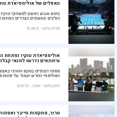
האפלים של אולימפיאדת טוקי
הולכים ונחשפים הצדדים הפחות ז
התחרות האולימפית. זה לא רק ספו
פזית רבינא
01.08.21
אולימפיאדת טוקיו נפתחת היו
עיתונאים נדרשו לתנאי קבלה
מספר הצופים בטקס החגיגי באצטד
האולימפי החדש יעמוד על פחות מ
התפוסה. "זו הזדמנות נדירה להיות 
שהמדינה שלך מארחת, ולכן האיסור
דותן מלאך - טוקיו
22.07.21
למשחקים הוא אכזבה עצומה"
טרור, מתקפות סייבר ואסונות