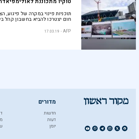
טוקיו מתכוננת לאולימפיאדת 020
תוכניות פינוי במקרה של פיגוע, הצ
חום יצטרכו להביא בחשבון קהל בי
רב־לשוני, שאינו מכיר את העיר על ב
AFP
17.03.19
מדורים
חדשות
די
דעות
מו
יומן
ש