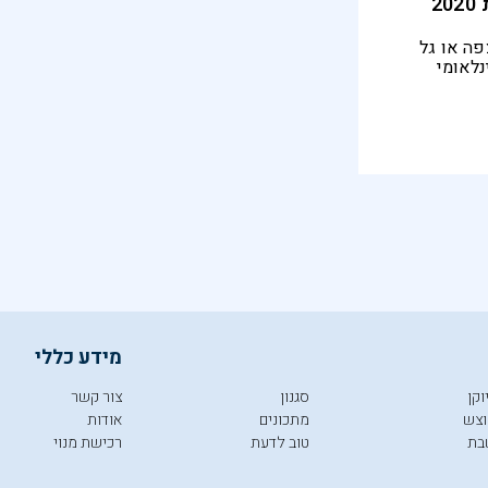
2
פה או גל
נלאומי
וריה
מידע כללי
וקן
סגנון
צור קשר
צש
מתכונים
אודות
בת
טוב לדעת
רכישת מנוי