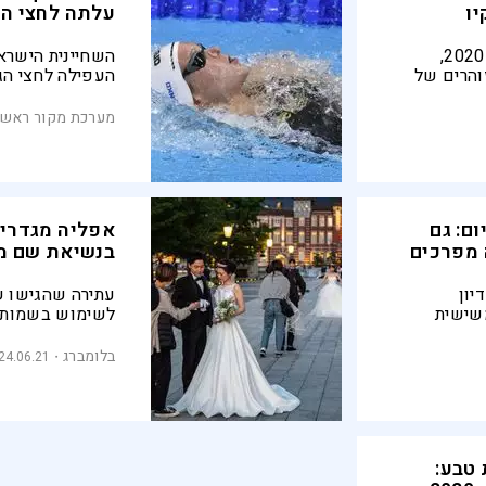
ו
עלתה לחצי ה
בתום שבוע ראשון למשחקי טוקיו 2020,
השחיינית הישרא
והרים של
העפילה לחצי הגמר ב-200 מטר 
רט
מערכת מקור ראשו
ם: גם
אפליה מגדרית 
 מפרכים
בנשיאת שם מ
יון
עתירה שהגישו ש
שישית
לשימוש בשמות 
באולימפיאדה
נישואיהם, נדחת
 להיכנס
דינם: "לא יכול ל
בלומברג
24.06.21
 טבע: