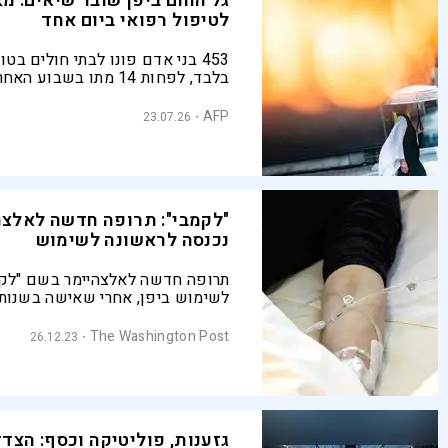
גל החום ביפן שובר שיאים: מא
לטיפול רפואי ביום אחד
453 בני אדם פונו לבתי חולים בט
בלבד, לפחות 14 מתו בשבוע 
אזורים נמדדו יותר מ־40 מ
מזהירות כי מדובר ב"אסון" וקוראות 
AFP
23.07.26
להימנע מחשיפה לשמש ולהרבות ב
"לקמבי": תרופה חדשה לאלצה
נכנסה לראשונה לשימוש
תרופה חדשה לאלצהיימר בשם "לקנ
הסובלת מדמנציה טופלה בה ואמרה 
"מרגישה הקלה"
The Washington Post
26.12.23
גזענות, פוליטיקה וכסף: הצד