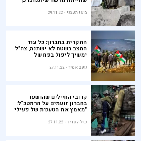
שהייתה מרשה שיתנהגו כך
לחייליה
בועז העצני
29.11.22
התקרית בחברון: כל עוד
המצב בשטח לא ישתנה, צה"ל
ימשיך ליפול בפח של
השמאל הקיצוני
נועם אמיר
27.11.22
קרובי החיילים שהושעו
בחברון זועמים על הרמטכ"ל:
"מאמץ את הטענות של פעילי
שמאל"
שילה פריד
27.11.22