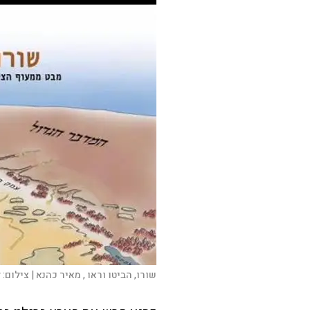
שורו, הביטו וראו , מאיר כהנא |
צילום:
ל