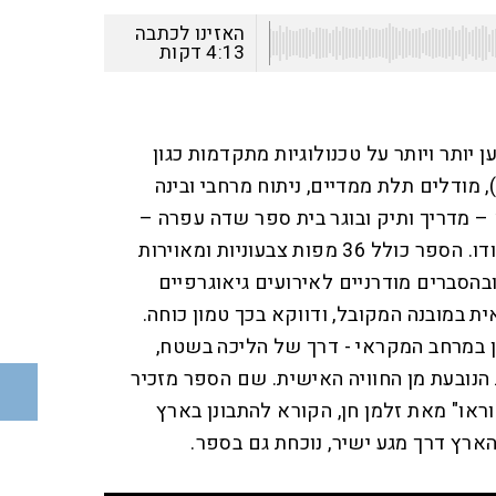
האזינו לכתבה
4:13
דקות
יותר ויותר על טכנולוגיות מתקדמות כגון
ערכות מידע גיאוגרפיות (GIS), מודלים תלת ממדיים, ניתוח מרחבי ובינה
– מדריך ותיק ובוגר בית ספר שדה עפרה –
ספר יוצא דופן בפשטותו ובייחודו. הספר כולל 36 מפות צבעוניות ומאוירות
ובהסברים מודרניים לאירועים גיאוגרפיים
ת במובנה המקובל, ודווקא בכך טמון כוחה.
 במרחב המקראי - דרך של הליכה בשטח,
 הנובעת מן החוויה האישית. שם הספר מזכיר
וראו" מאת זלמן חן, הקורא להתבונן בארץ
 הארץ דרך מגע ישיר, נוכחת גם בספר.