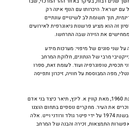
ך שנים רבות, בעיקר באזור ההר המרכזי, שבו
עם ישראל. היכרותו עם הנוף אינה רק
ינמית, תוך תשומת לב לשינויים עונתיים
יסיון זה הוא מציע פרשנות גיאוגרפית לאירועים
ממחישים את הזירה שבה התרחשו.
ל שני סוגים של מיפוי: מערכות מידע
ייקטיבי מרבי של הנתונים, חלוקת המרחב
 תכסית, טופוגרפיה ועוד. לעומת זאת, ספרו
טלי, מפה המבוססת על חוויה, זיכרון ותפיסה
הספר "התמונות של העיר" משנת 1960, מאת קווין א. לינץ, תיאר כיצד בני אדם
כרים את העיר. מחקרים נוספים בתחום הוצגו
בספר "מפות מנטליות" שנכתב בשנת 1974 על ידי פיטר גולד ורודני וייט. אלה
מאפשרות התמצאות, זכירה והבנה של המרחב