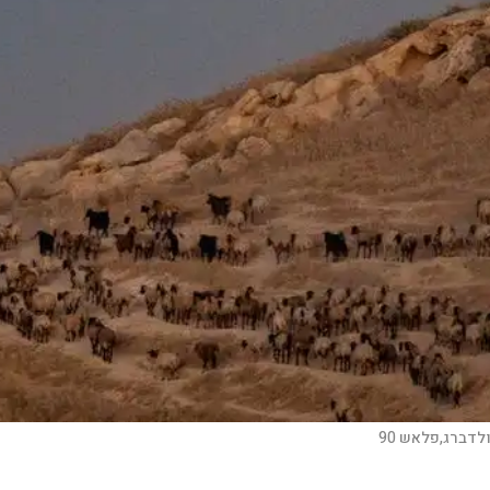
לדברג,פלאש 90