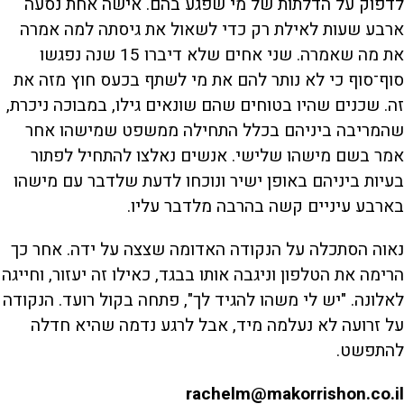
לדפוק על הדלתות של מי שפגע בהם. אישה אחת נסעה
ארבע שעות לאילת רק כדי לשאול את גיסתה למה אמרה
את מה שאמרה. שני אחים שלא דיברו 15 שנה נפגשו
סוף־סוף כי לא נותר להם את מי לשתף בכעס חוץ מזה את
זה. שכנים שהיו בטוחים שהם שונאים גילו, במבוכה ניכרת,
שהמריבה ביניהם בכלל התחילה ממשפט שמישהו אחר
אמר בשם מישהו שלישי. אנשים נאלצו להתחיל לפתור
בעיות ביניהם באופן ישיר ונוכחו לדעת שלדבר עם מישהו
בארבע עיניים קשה בהרבה מלדבר עליו.
נאוה הסתכלה על הנקודה האדומה שצצה על ידה. אחר כך
הרימה את הטלפון וניגבה אותו בבגד, כאילו זה יעזור, וחייגה
לאלונה. "יש לי משהו להגיד לך", פתחה בקול רועד. הנקודה
על זרועה לא נעלמה מיד, אבל לרגע נדמה שהיא חדלה
להתפשט.
rachelm@makorrishon.co.il