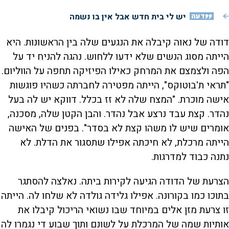
דעה
יש לי בית חדש אבל אין בו נשמה
דודה של נאוה קיבלה את הנגעים שלה בין הראשונות. היא
הייתה מסוג הנשים שלא ידעו ללחוש. נהגה להניח יד על
הפה ולצמצם את המרחק כאילו הפיזיקה תחפה על הווליום.
"תראי ת'בוטוקס", הייתה מפטירה לחברתה כשהיו פוגשות
אישה מוכרת. "המצח שלה לא זז בכלל. דווקא יש לה בעל
נהדר. קצת עבד נרצע אבל נהדר. והבן הקטן שלה, מסכנה,
אומרים שיש לו משהו קצת לא בסדר". בפנים של האישה
הייתה מרכלת, לא חיכתה אפילו שתסגור את הדלת. לא
נתנה כבוד למדרגות.
הצרעת של הדודה הגיעה לקירות ביתה. נאלצה להסתגר
בתוכו כמו בקורונה. אפילו גלידה גולדה לא שלחו לה. הייתה
זו צרעת מזן אלים במיוחד שבו נשואי הריכול קיבלו את
אותיות שמה של המרכלת על לשונם ותוך שבוע די נגמרו לה