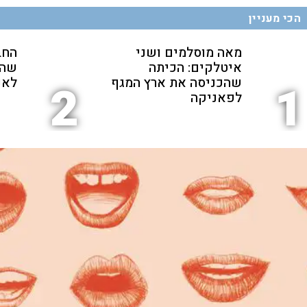
הכי מעניין
מאה מוסלמים ושני
החב
איטלקים: הכיתה
שהת
שהכניסה את ארץ המגף
לאנ
2
1
לפאניקה