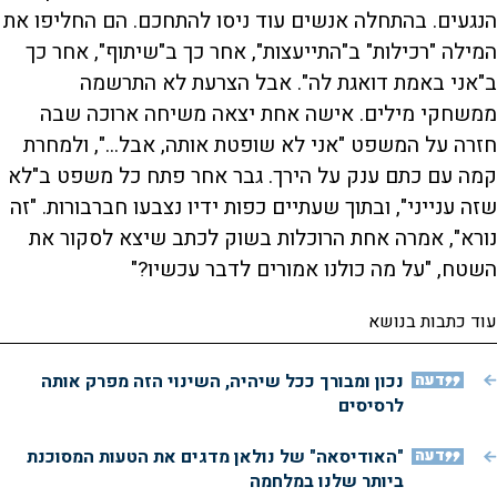
הנגעים. בהתחלה אנשים עוד ניסו להתחכם. הם החליפו את
המילה "רכילות" ב"התייעצות", אחר כך ב"שיתוף", אחר כך
ב"אני באמת דואגת לה". אבל הצרעת לא התרשמה
ממשחקי מילים. אישה אחת יצאה משיחה ארוכה שבה
חזרה על המשפט "אני לא שופטת אותה, אבל...", ולמחרת
קמה עם כתם ענק על הירך. גבר אחר פתח כל משפט ב"לא
שזה ענייני", ובתוך שעתיים כפות ידיו נצבעו חברבורות. "זה
נורא", אמרה אחת הרוכלות בשוק לכתב שיצא לסקור את
השטח, "על מה כולנו אמורים לדבר עכשיו?"
עוד כתבות בנושא
דעה
נכון ומבורך ככל שיהיה, השינוי הזה מפרק אותה
לרסיסים
דעה
"האודיסאה" של נולאן מדגים את הטעות המסוכנת
ביותר שלנו במלחמה