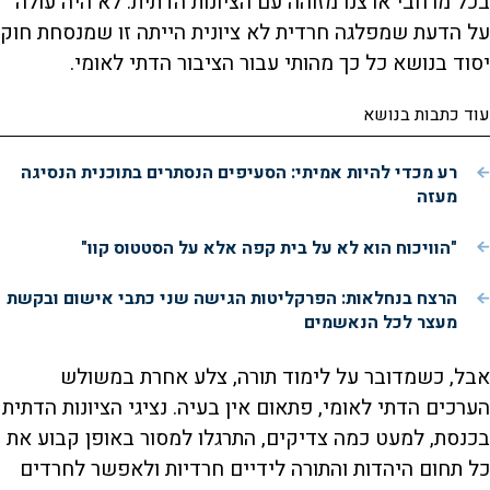
בכל מרחבי ארצנו מזוהה עם הציונות הדתית. לא היה עולה
על הדעת שמפלגה חרדית לא ציונית הייתה זו שמנסחת חוק
יסוד בנושא כל כך מהותי עבור הציבור הדתי לאומי.
עוד כתבות בנושא
רע מכדי להיות אמיתי: הסעיפים הנסתרים בתוכנית הנסיגה
מעזה
"הוויכוח הוא לא על בית קפה אלא על הסטטוס קוו"
הרצח בנחלאות: הפרקליטות הגישה שני כתבי אישום ובקשת
מעצר לכל הנאשמים
אבל, כשמדובר על לימוד תורה, צלע אחרת במשולש
הערכים הדתי לאומי, פתאום אין בעיה. נציגי הציונות הדתית
בכנסת, למעט כמה צדיקים, התרגלו למסור באופן קבוע את
כל תחום היהדות והתורה לידיים חרדיות ולאפשר לחרדים