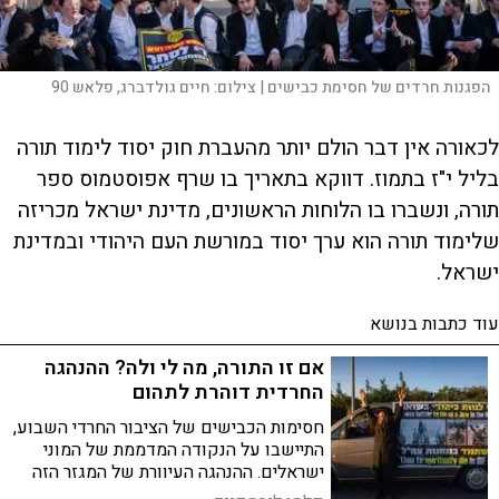
הפגנות חרדים של חסימת כבישים |
צילום:
חיים גולדברג, פלאש 90
לכאורה אין דבר הולם יותר מהעברת חוק יסוד לימוד תורה
בליל י"ז בתמוז. דווקא בתאריך בו שרף אפוסטמוס ספר
תורה, ונשברו בו הלוחות הראשונים, מדינת ישראל מכריזה
שלימוד תורה הוא ערך יסוד במורשת העם היהודי ובמדינת
ישראל.
עוד כתבות בנושא
אם זו התורה, מה לי ולה? ההנהגה
החרדית דוהרת לתהום
חסימות הכבישים של הציבור החרדי השבוע,
התיישבו על הנקודה המדממת של המוני
ישראלים. ההנהגה העיוורת של המגזר הזה
לא מבינה שבקרב קבוצות גדולות, גם כאלה