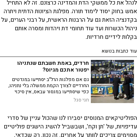
לנהל את כל ממשקי הדת והמדינה כרצונם. זה לא התחיל
אמש בחוק יסוד לימוד תורה. מפלגת הציונות הדתית ויתרה
בקדנציה הזאת גם על הרבנות הראשית, על רבני הערים, על
ניהול הכשרות ועד עוד תחומי דת ויהדות ומסרה אותם
בקלות לידיים חרדיות.
עוד כתבות בנושא
חרדים, באמת חשבתם שנתניהו
יפטור אתכם מגיוס?
גם אם מפלגות הרל"ב יסתייעו במנדטים
החרדיים לצורך הקמת ממשלה בלי נתניהו,
כפי שיסתייעו במנסור עבאס, אין סיכוי
שיצליחו להסיר מעל החרדים את מה שיתד
חגי סגל
נאמן מכנה "גזרת הגיוס"
הפוליטיקאים המנוסים יסבירו לנו שהכול עניין של סדרי
עדיפויות, של 'תן וקח', ושבשביל להשיג הישגים פוליטיים
מסוימים צריכים לוותר על אחרים. זה נכון, רק שכדאי,