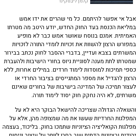
קלמן ליבסקינד
שלא ניתן להגדיר אותן כשונאות חרדים,
גדשה הסאה
אבל אי אפשר להיתמם. כל מי שהרים את ידו אמש
במליאת הכנסת בעד החוק החדש, יודע היטב מה מטרתו
האמיתית. אמנם בנוסח שאושר אמש כבר לא מופיע
במפורש הרצון להשוות את זכויות לומדי התורה לזכויות
המשרתים בצבא ועדיין, בדברי ההסבר לחוק נכתב בבירור
שמטרתו לתת מענה לסוגיית גיוס בחורי הישיבות ולהעברת
כספי תמיכות למוסדות לימוד חרדים. במילים אחרות, ללא
הרצון להגדיל את מספר המתגייסים בציבור החרדי או
לעצור תמיכה של המדינה בישיבות של בחורים שאינם
משרתים, לא היה נחקק חוק יסוד לימוד תורה.
והשאלה הגדולה שצריכה להישאל הבוקר היא לא על
המפלגות החרדיות שעשו את מה שמצופה מהן, אלא על
מפלגות הקואליציה הציוניות שתמכו בחוק. בליכוד, בעצמה
יהודית ובציונות הדתית שוב בחרו לוותר על עיצוב וניסוח