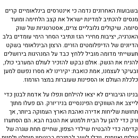
בשבועות האחרונים נדמה כי אינטרסים בינלאומיים קרים
מנסים להכתיב למדינת ישראל את קצב הלחימה ומועד
סיומה. שיקולים גלובליים צרים, אסטרטגיות של שוק
האנרגיה, יציבות מחירי הגז ונתיבי הסחר הימי עומדים בלב
הדיונים של הדיפלומטים הזרים. הרצון הבינלאומי בשקט
תעשייתי מדומה מוביל ללחץ כבד על המנהיגות בירושלים
להניח את הנשק. אולם נבקש להזכיר לעולם המערבי כולו,
ובעיקר לעצמנו, אמת כואבת: יקירינו לא מסרו נפשם למען
כלכלת העולם או הספינות שעוברות במצר הורמוז.
בנינו הגיבורים לא יצאו להילחם ונפלו על אדמת לבנון כדי
לייצב את השווקים הפיננסיים בניו־יורק. הם פעלו מתוך
תחושת שליחות אדירה ואהבת הארץ העמוקה ביותר, אך
ורק כדי להגן על הבית ולמנוע את הטבח הבא. הם הסתערו
קדימה כדי להבטיח שילדי הצפון, שחיים תחת שגרה של
טילים ואיומים, יוכלו לשוב לבתיהם בביטחון מוחלט ולחיות