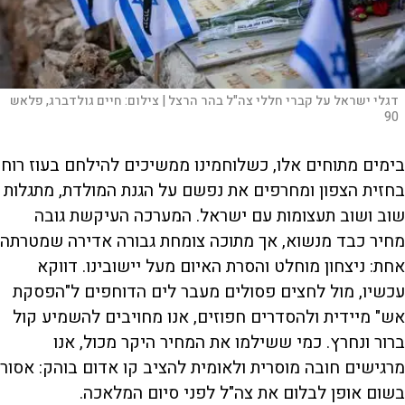
דגלי ישראל על קברי חללי צה"ל בהר הרצל |
צילום:
חיים גולדברג, פלאש
90
בימים מתוחים אלו, כשלוחמינו ממשיכים להילחם בעוז רוח
בחזית הצפון ומחרפים את נפשם על הגנת המולדת, מתגלות
שוב ושוב תעצומות עם ישראל. המערכה העיקשת גובה
מחיר כבד מנשוא, אך מתוכה צומחת גבורה אדירה שמטרתה
אחת: ניצחון מוחלט והסרת האיום מעל יישובינו. דווקא
עכשיו, מול לחצים פסולים מעבר לים הדוחפים ל"הפסקת
אש" מיידית ולהסדרים חפוזים, אנו מחויבים להשמיע קול
ברור ונחרץ. כמי ששילמו את המחיר היקר מכול, אנו
מרגישים חובה מוסרית ולאומית להציב קו אדום בוהק: אסור
בשום אופן לבלום את צה"ל לפני סיום המלאכה.