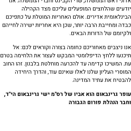
אדוני ראש הממשלה, שרי הקבינט וחברי הממשלה: אנו
יודעים שהלחצים המופעלים עליכם מצד הקהילה
הבינלאומית אדירים. אולם האחריות המוטלת על כתפיכם
כבדה ומחייבת הרבה יותר, שכן היא אחריות ישירה לחייהם
ולקיומם של הדורות הבאים.
אנו ניצבים מאחוריכם כחומה בצורה וקוראים לכם: אל
תיכנעו ללחץ הדיפלומטי המבקש לעצור את הלחימה בטרם
עת. המשיכו קדימה עד להכרעה מוחלטת בלבנון. זהו החוב
המוסרי העליון שלנו לאלו שאינם עוד, והדרך היחידה
להבטיח את עתיד המדינה.
עופר גרינבאום הוא אביו של רס"מ ישי גרינבאום הי"ד,
וחבר הנהלת פורום הגבורה