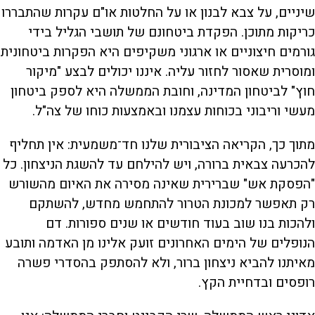
שיניים, על צבא לבנון או על החלטות או"ם עקרות שהתבררו
כריקות מתוכן. הפקדת ביטחונם של תושבי הגליל בידי
גורמים חיצוניים או ארגוני משקיפים היא הפקרות ביטחונית
ומוסרית שאסור לחזור עליה. איננו יכולים לבצע "מיקור
חוץ" לביטחון המדינה, וחובת הממשלה היא לספק ביטחון
מעשי וריבוני בכוחות עצמנו ובאמצעות כוחו של צה"ל.
מתוך כך, הקריאה הציבורית שלנו חד־משמעית: אין תחליף
להכרעה צבאית ברורה, ויש להילחם עד להשגת הניצחון. כל
"הפסקת אש" שברירית שאינה מסירה את האיום מהשורש
רק תאפשר למכונת הטרור להתחמש מחדש, להשתקם
ולהכות בנו שוב בעוד חודשים או שנים ספורות. דם
הנופלים של הימים האחרונים זועק אלינו מן האדמה ותובע
מאיתנו להביא ניצחון ברור, ולא להסתפק בהסדרי פשרה
רופסים ובדחיית הקץ.