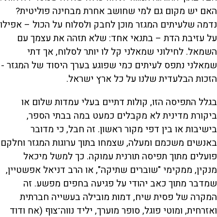
האם יש מקום גם למי שחושב אחרת מבחינה פוליטית?
נדמה שלעיתים המגזר מוכן לחבק ולסלוח על הכול – אפילו
על עזיבת הדת – בתנאי אחד: שלא תזהה את עצמך עם
השמאל. לחילוני שמאלני קל לו יותר לסלוח, אך דתי
שמאלני נתפס לעיתים כמי שפוגע בערך היסוד של המגזר -
הזכות הבלעדית שלנו על כל ארץ ישראל.
בגלל התפיסה הזו, קולות דתיים בעלי עמדות שלום או
ביקורת מדינית לא מקבלים כמעט במה בבתי הספר,
בישיבות או בין דפי מקור ראשון. זה חבל, כי מדובר
באנשים משכמם ומעלה, שצמחו בתוך ערוגות המגזר וחלקם
פועלים מתוך תפיסה תורנית עמוקה. כך למשל מיכאל
מנקין, ממקימי "שוברים שתיקה", או הרב דניאל אפשטיין,
שמדבר מתוך כאב יהודי על פגיעה בחפים מפשע. זה
המקרה של פסית שיח, דמות מובילה בעשייה חברתית
ואזרחית, ומוטי פוגל, סופר מוערך, יליד נווה־צוף (אח ודוד