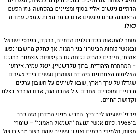
מגיע לשוחח עם חניכים במכינות קדם־צבאיות, הצעירים
הדתיים ניגשים אליי בסוף ומציינים בהפתעה שזו הפעם
הראשונה שהם פוגשים אדם שומר מצוות שמציג עמדות
כאלו.
מותר להתגאות בכדורגלנית הדתייה, ברקדן, בפרסי ישראל
ובאנשי כוחות הביטחון בני המגזר. אך כחלק מחשבון נפש
אמיתי, חייבים להביט נכוחה גם בקיצוניות שצמחה בתוכנו
– המחתרת היהודית, ברוך גולדשטיין, יגאל עמיר. אירועי
האלימות האחרונים ביהודה ושומרון נעשים בידי צעירים
שגדלו על ערך הארץ, שבא לעיתים על חשבון ערכים
תורניים ומוסריים אחרים של אהבת הגר, אדם הנברא בצלם
וקדושת החיים.
פרופ' ישעיהו ליבוביץ' התריע מפני המדרון הזה כבר
ב־1968. כיום אנשי תנועת "השמאל האמוני" – שומרי
מצוות, תלמידי חכמים ואנשי עשייה שהם בשר מבשרו של