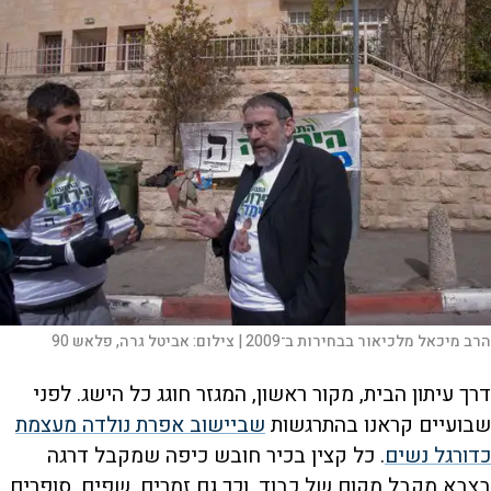
הרב מיכאל מלכיאור בבחירות ב־2009 |
צילום:
אביטל גרה, פלאש 90
דרך עיתון הבית, מקור ראשון, המגזר חוגג כל הישג. לפני
שבועיים קראנו בהתרגשות
שביישוב אפרת נולדה מעצמת
כדורגל נשים
. כל קצין בכיר חובש כיפה שמקבל דרגה
בצבא מקבל מקום של כבוד, וכך גם זמרים, שפים, סופרים