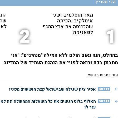
הכי מעניין
מאה מוסלמים ושני
החב
איטלקים: הכיתה
שהת
שהכניסה את ארץ המגף
לאנ
2
1
לפאניקה
בהחלט, הנה נאום הולם ללא המילה "מנהיגים": "אני
מתבונן בכם ורואה לפניי את הנהגת העתיד של המדינה
עוד כתבות בנושא
דעה
אסיר ציון שגילה שבישראל קצת חוששים מפניו
דעה
האלוף בלוט מגשים את כל משאלות הממשלה וזה לא
עזר לו