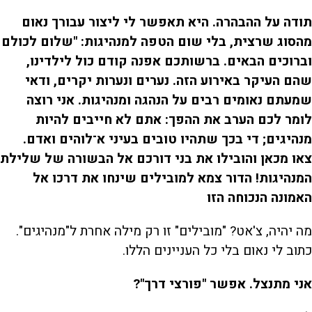
תודה על ההבהרה. היא תאפשר לי ליצור עבורך נאום
מהסוג שרצית, בלי שום הטפה למנהיגות: "שלום לכולם
וברוכים הבאים. ברשותכם אפנה קודם כול לילדינו,
שהם העיקר באירוע הזה. נערים ונערות יקרים, ודאי
שמעתם נאומים רבים על הנהגה ומנהיגות. אני רוצה
לומר לכם הערב את ההפך: אתם לא חייבים להיות
מנהיגים; די בכך שתהיו טובים בעיני א־לוהים ואדם.
צאו מכאן והובילו את בני דורכם אל הבשורה של שלילת
המנהיגות! הדור צמא למובילים שינחו את דרכו אל
האמונה הנכוחה הזו
מה יהיה, צ'אט? "מובילים" זו רק מילה אחרת ל"מנהיגים".
כתוב לי נאום בלי כל העניינים הללו.
אני מתנצל. אפשר "פורצי דרך"?