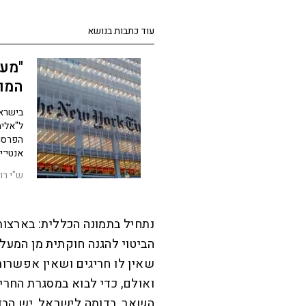
עוד כתבות בנושא
"מעל
המוד
טיי
בישראל
ל"אלימ
הפרסום
אנטי־י
ש"י רוז
נתחיל בתמונה הכללית: בארצות 
הביטוי להגנה חוקתית מן המעל
שאין לו חריגים ושאין אפשרות
ואולם, כדי לבוא במסגרת החריג
השאר, בדומה לישראל, יש הבדל