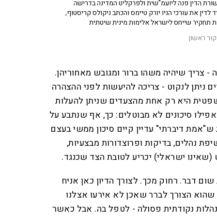
שורת הדין פנה ליועמ"שית ולפרקליט המדינה בדרישה
 לדין את עורכי הניו יורק טיימס והכתב ניקולס קריסטוף,
 תחקיר שייחס לישראל אלימות מינית שיטתית
ור ראשון
 צריך שיהיה משהו ברור ומגובש מאחוריהן.
ם ניתן לנקוט - צריכה להיעשות לפני ההצהרה
פטית היא רק אחת מהצעדים שניתן להעלות
אפילו סיכונים לא מבוטלים: כך, אף שנתבע על
ש"אמת דיברתי" עדיין קיים סיכון ממשי בעצם
יפת נהלים, בדיקות ופרוצדורות מבצעיות,
(שאינו ישראלי) יכריע לטובת הצד שכנגד.
ום דבר. רחוק מכך. לצורך הדיון כאן אניח
, שהוא הצורך לברר שאכן לא אירעו אצלנו
נהלות נקודתית פסולה - לטפל בה. אבל כאשר