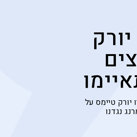
יורק
צים
איימו
 יורק טיימס על
נג נגדנו