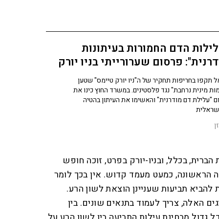
ילות הדם החמורות בעיתונות
רנית": פרסום שערורייתי בניו יורק
מס
 תקפו בחריפות תחקיר של ה"ניו יורק טיימס" שטען
ות מינית נרחבת" נגד פלסטינים. במשרד החוץ כינו את
 "עלילת דם מודרנית" והאשימו את העיתון בהטיה
שראלית
ן
הברית, בכלל, ובניו-יורק בפרט, זוכה חופש
ה הראשונה, כמעט מעמד קדוש. אין בכך לומר
 להביא תביעות שעניינן הוצאת לשון הרע.
ים האלה, צריך לעמוד בתנאים שונים. בין
 גדול מבחינת עילות התביעה בין לשון הרע על