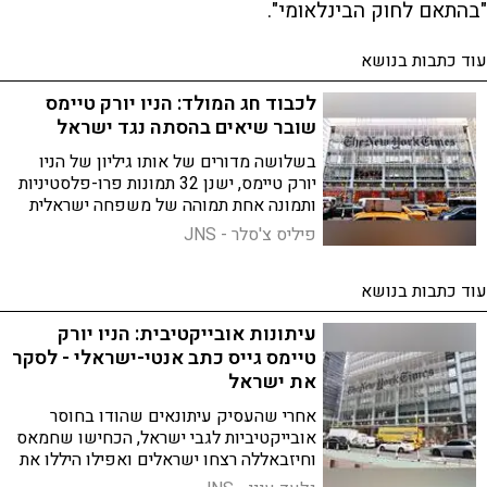
"בהתאם לחוק הבינלאומי".
עוד כתבות בנושא
לכבוד חג המולד: הניו יורק טיימס
שובר שיאים בהסתה נגד ישראל
בשלושה מדורים של אותו גיליון של הניו
יורק טיימס, ישנן 32 תמונות פרו-פלסטיניות
ותמונה אחת תמוהה של משפחה ישראלית
באבל
פיליס צ'סלר - JNS
עוד כתבות בנושא
עיתונות אובייקטיבית: הניו יורק
טיימס גייס כתב אנטי-ישראלי - לסקר
את ישראל
אחרי שהעסיק עיתונאים שהודו בחוסר
אובייקטיביות לגבי ישראל, הכחישו שחמאס
וחיזבאללה רצחו ישראלים ואפילו היללו את
היטלר לאחר 7 באוקטובר, אחד העיתונים