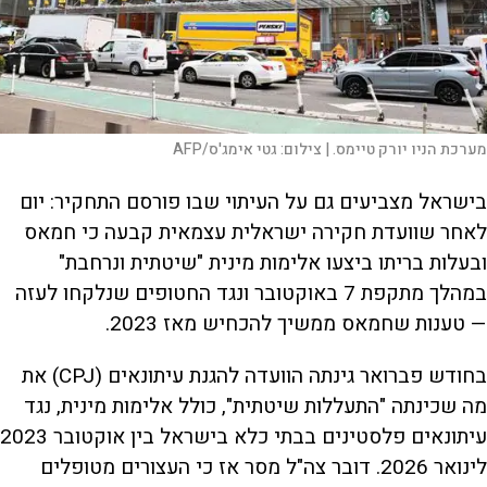
מערכת הניו יורק טיימס. |
צילום:
גטי אימג'ס/AFP
בישראל מצביעים גם על העיתוי שבו פורסם התחקיר: יום
לאחר שוועדת חקירה ישראלית עצמאית קבעה כי חמאס
ובעלות בריתו ביצעו אלימות מינית "שיטתית ונרחבת"
במהלך מתקפת 7 באוקטובר ונגד החטופים שנלקחו לעזה
— טענות שחמאס ממשיך להכחיש מאז 2023.
בחודש פברואר גינתה הוועדה להגנת עיתונאים (CPJ) את
מה שכינתה "התעללות שיטתית", כולל אלימות מינית, נגד
עיתונאים פלסטינים בבתי כלא בישראל בין אוקטובר 2023
לינואר 2026. דובר צה"ל מסר אז כי העצורים מטופלים