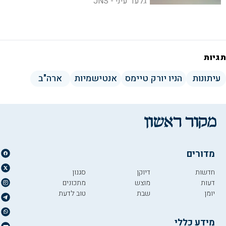
גלעד עיני - JNS
הגדולים בעולם שכר את שירותיו של כתב
אנטי-ישראלי נוסף
תגיות
עיתונות
הניו יורק טיימס
אנטישמיות
ארה"ב
מדורים
חדשות
דיוקן
סגנון
דעות
מוצש
מתכונים
יומן
שבת
טוב לדעת
מידע כללי