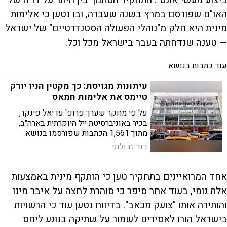
ביצוע מעשי אונס". התחקיר הסתמך בין היתר על דו"ח של
האו"ם שפורסם במרץ בשנה שעברה, ובו נטען כי אלימות
מינית היא חלק מ"נוהלי הפעולה הסטנדרטיים" של ישראל
— טענה שנדחתה בעבר בישראל מכל וכל.
עוד כתבות בנושא
עיתונות מגויסת: כך מקטין הניו יורק
טיימס את אלימות חמאס
על פי מחקר שערך פרופ' עדיאל פינקר,
בכיר באוניברסיטת ייל היוקרתית בארה"ב,
מתוך 1,561 הכתבות שפורסמו בנושא
מלחמת חרבות ברזל בין 7 באוקטובר 2023
דוד זבולוני
ל־7 ביוני 2024 - כ־70% מהם לא הזכירו
אפילו פעם אחת את האלימות שהפגין
חמאס במהלך ומאז הטבח
אחד המרואיינים בתחקיר טען כי הותקף מינית באמצעות
אלת גומי, בעוד אחר סיפר כי סוהרת לחצה על איבר מינו
והותירה אותו "צועק מכאב". בדיווח נטען עוד כי הרשויות
בישראל הורו לאסירים לשמור על שתיקה בנוגע ליחס