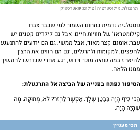
תרנגולת. אילוסטרציה |
צילום:
שאטרסטוק
נוסטלגיה נדמית כתחום השמור למי שכבר צברו
קילומטראז' של חוויות חיים. אבל גם לילדים קטנים יש
עבר: אומנם קצר מאוד, אבל ממשי. גם הם יודעים להתגעגע
לחפצים, למקומות ולהרגלים, וגם הם חווים את הרצון
להיאחז במה שהיה מוכר וידוע, רגע אחרי שנדרשו להמשיך
ממנו הלאה.
הסיפור נפתח בפנייה של הביצה אל התרנגולת:
הֲכִי כֵּיף הָיָה בַּבֶּטֶן שֶׁלָּךְ. אֶפְשָׁר לַחְזֹר? לֹא, מְתוּקָה. מָה
שֶׁהָיָה הָיָה.
הכי מעניין