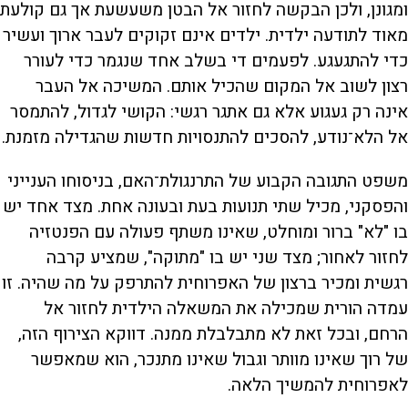
ומגונן, ולכן הבקשה לחזור אל הבטן משעשעת אך גם קולעת
מאוד לתודעה ילדית. ילדים אינם זקוקים לעבר ארוך ועשיר
כדי להתגעגע. לפעמים די בשלב אחד שנגמר כדי לעורר
רצון לשוב אל המקום שהכיל אותם. המשיכה אל העבר
אינה רק געגוע אלא גם אתגר רגשי: הקושי לגדול, להתמסר
אל הלא־נודע, להסכים להתנסויות חדשות שהגדילה מזמנת.
משפט התגובה הקבוע של התרנגולת־האם, בניסוחו הענייני
והפסקני, מכיל שתי תנועות בעת ובעונה אחת. מצד אחד יש
בו "לא" ברור ומוחלט, שאינו משתף פעולה עם הפנטזיה
לחזור לאחור; מצד שני יש בו "מתוקה", שמציע קרבה
רגשית ומכיר ברצון של האפרוחית להתרפק על מה שהיה. זו
עמדה הורית שמכילה את המשאלה הילדית לחזור אל
הרחם, ובכל זאת לא מתבלבלת ממנה. דווקא הצירוף הזה,
של רוך שאינו מוותר וגבול שאינו מתנכר, הוא שמאפשר
לאפרוחית להמשיך הלאה.