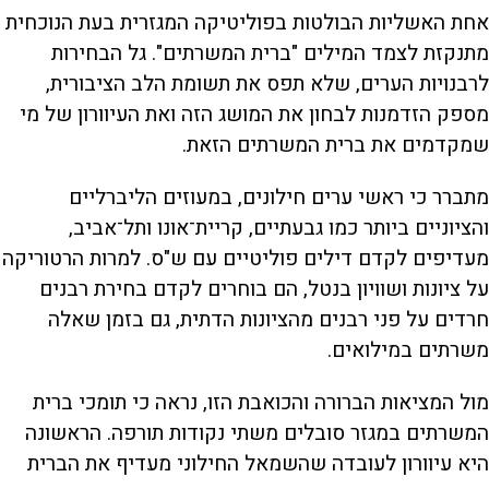
אחת האשליות הבולטות בפוליטיקה המגזרית בעת הנוכחית
מתנקזת לצמד המילים "ברית המשרתים". גל הבחירות
לרבנויות הערים, שלא תפס את תשומת הלב הציבורית,
מספק הזדמנות לבחון את המושג הזה ואת העיוורון של מי
שמקדמים את ברית המשרתים הזאת.
מתברר כי ראשי ערים חילונים, במעוזים הליברליים
והציוניים ביותר כמו גבעתיים, קריית־אונו ותל־אביב,
מעדיפים לקדם דילים פוליטיים עם ש"ס. למרות הרטוריקה
על ציונות ושוויון בנטל, הם בוחרים לקדם בחירת רבנים
חרדים על פני רבנים מהציונות הדתית, גם בזמן שאלה
משרתים במילואים.
מול המציאות הברורה והכואבת הזו, נראה כי תומכי ברית
המשרתים במגזר סובלים משתי נקודות תורפה. הראשונה
היא עיוורון לעובדה שהשמאל החילוני מעדיף את הברית