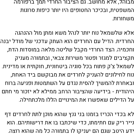
מבוהל, אלא מחושב. גם הציבור החרדי תמך ברפורמה
המשפטית, ובכיכר החטופים היו יותר כיפות סרוגות
משחורות.
אלא שלשמאל נוח יותר לנהל משא ומתן מול ההנהגה
החרדית. הדיל עם החרדים הוא העתק עדכני של מודל יבנה
וחכמיה. הצד החרדי מקבל שליטה מלאה במוסדות הדת,
תקציבים למגזר ופטור משירות צבאי, ובתמורה מעניק
לשמאל צ'ק פתוח בכל סוגיה ביטחונית, חוקתית או מדינית.
נוח לחילונים להעניק לחרדים את מבוקשם ביד האחת,
ובאחרת להמשיך להסית נגדם על השתמטות ופגיעה ברוח
היהודית - בידיעה שהציבור הרחב ממילא לא יזכור מי חתם
על הדילים שאפשרו את המינויים הללו מלכתחילה.
לא בכדי הכריז בזמנו בני גנץ שהוא מוכן לתת לחרדים דף
נייר ריק עם חתימתו, כדי שיכתבו בו את דרישותיהם. הוא
ידע היטב שגם הם יעניקו לו בתמורה כל מה שהוא רוצה.