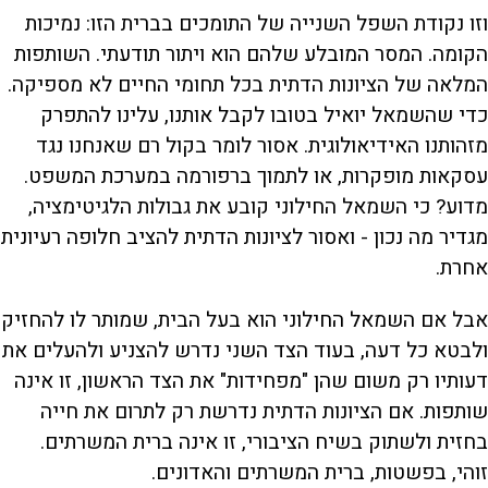
וזו נקודת השפל השנייה של התומכים בברית הזו: נמיכות
הקומה. המסר המובלע שלהם הוא ויתור תודעתי. השותפות
המלאה של הציונות הדתית בכל תחומי החיים לא מספיקה.
כדי שהשמאל יואיל בטובו לקבל אותנו, עלינו להתפרק
מזהותנו האידיאולוגית. אסור לומר בקול רם שאנחנו נגד
עסקאות מופקרות, או לתמוך ברפורמה במערכת המשפט.
מדוע? כי השמאל החילוני קובע את גבולות הלגיטימציה,
מגדיר מה נכון - ואסור לציונות הדתית להציב חלופה רעיונית
אחרת.
אבל אם השמאל החילוני הוא בעל הבית, שמותר לו להחזיק
ולבטא כל דעה, בעוד הצד השני נדרש להצניע ולהעלים את
דעותיו רק משום שהן "מפחידות" את הצד הראשון, זו אינה
שותפות. אם הציונות הדתית נדרשת רק לתרום את חייה
בחזית ולשתוק בשיח הציבורי, זו אינה ברית המשרתים.
זוהי, בפשטות, ברית המשרתים והאדונים.