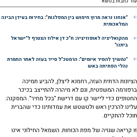
עוד כתבות בנושא
"אנחנו נראה מרוץ חימוש בין המפלגות": בחירות בעידן הבינה
המלאכותית
מהקואליציה לאופוזיציה: ח"כ דן אילוז הצטרף ל"ישראל
ביתנו"
"נמשיך להסיר איומים": הרמטכ"ל סייר בעזה לאחר החמרת
נהלי הפתיחה באש
הציונות הדתית העזה, רחמנא ליצלן, להביע תמיכה
ברפורמה המשפטית, וגם לא מיהרה להתייצב בכיכר
החטופים כדי ליישר קו עם דרישת "בכל מחיר". המסקנה:
עלינו להרכין ראש ולטשטש את עמדותינו כדי שהברית
תוכל להתקיים.
זו קריאה שגויה של מפת הכוחות. השמאל החילוני אינו