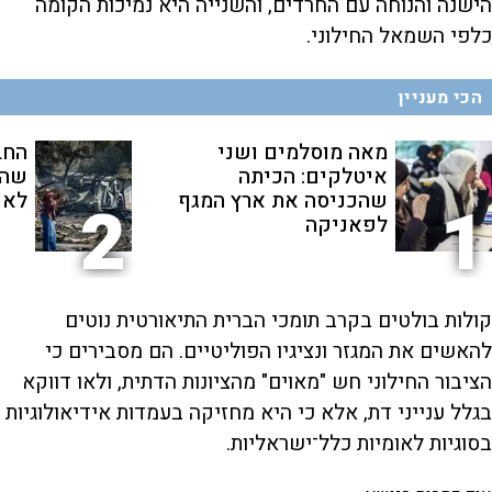
הישנה והנוחה עם החרדים, והשנייה היא נמיכות הקומה
כלפי השמאל החילוני.
הכי מעניין
מאה מוסלמים ושני
החב
איטלקים: הכיתה
שהת
שהכניסה את ארץ המגף
לאנ
2
1
לפאניקה
קולות בולטים בקרב תומכי הברית התיאורטית נוטים
להאשים את המגזר ונציגיו הפוליטיים. הם מסבירים כי
הציבור החילוני חש "מאוים" מהציונות הדתית, ולאו דווקא
בגלל ענייני דת, אלא כי היא מחזיקה בעמדות אידיאולוגיות
בסוגיות לאומיות כלל־ישראליות.