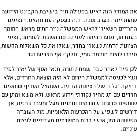
את המודל הזה ראינו בפעולה חיה בישיבת הקבינט הידועה
שהתקיימה בערב שבת ודנה בעסקה עם חמאס. הנציגים
החרדים השאירו לראש הממשלה נייר חתום מראש התומך
בעמדתו, ונסעו הביתה לפני כניסת השבת. לעומתם, נציגי
הציונות הדתית נשארו בחדר, שאלו את כל השאלות הקשות,
סירבו להיות חותמת גומי, וחלקם אף הצביעו נגד.
לכן מיד לאחר טבח שמחת תורה, תנאי הסף של יאיר לפיד
וגנץ לכניסה לממשלת חירום לא היה הוצאת החרדים, אלא
דחיקת רגליה של הציונות הדתית. השמאל מעדיף שותפים
חרדים עם תג מחיר נקודתי וידוע מראש, ולא משא ומתן עם
שותפים סרוגים שתורמים ונותנים מעל ומעבר בחזית, אך
דורשים לשפיע על ההכרעות הלאומיות. מול העובדה
הפשוטה הזו, אנשי ברית המשרתים מעדיפים לעצום
עיניים.