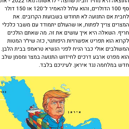
התוצאה היא מחיר חבית שחצה - לראשונה מאז 2022 - את
סף 100 הדולרים, והוא עלול להאמיר ל־120 או 150 דולר
לחבית אם התנועה לא תחודש בשבועות הקרובים. את
המצרים צריך לפתוח, או שהעולם יתמודד עם משבר כלכלי
חריף. השאלה היא איך עושים את זה. מה שאתם הולכים
לקרוא הוא תפריט אפשרויות היפותטי, כזה שיו״ר המטות
המשולבים אולי כבר הניח לפני הנשיא טראמפ בבית הלבן.
הוא מפרט ארבע דרכים לחידוש התנועה במצר ומסמן שלב
חדש במלחמה נגד איראן. לעיניכם בלבד.