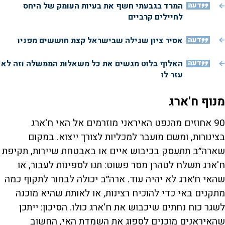
דעה
המרד בגבעתי חשף את בעיות העומק של היחס
לחיילים קרביים
דעה
אסיר ציון שגילה שבישראל קצת חוששים מפניו
דעה
האלוף בלוט מגשים את כל משאלות הממשלה וזה לא
עזר לו
מנוף ח'ארג
90 אחוזים מהנפט האיראני מוזרמים אל האי ח'ארג
בצינורות, ומשם מועבר למכליות לצורך ייצוא. במקום
שארה״ב תתעסק בכיבוש איים או באבטחת שיירות, תקיפת
ח'ארג תשלח לטהרן מסר פשוט: תנו לספינות לעבור, או
שהאי ח׳ארג לא יהיה עוד. ארה״ב יכולה לבחור לתקוף כמה
מתקנים באי כדי להוכיח רצינות, או לאותת שהיא מוכנה
לשגר כוח נחתים שיכבוש את ח'ארג כולו. הסיכון: ייתכן
שהאיראנים מוכנים לספוג את השמדת האי, החשוב