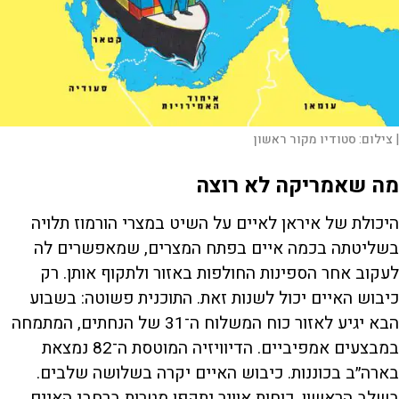
|
צילום:
סטודיו מקור ראשון
מה שאמריקה לא רוצה
היכולת של איראן לאיים על השיט במצרי הורמוז תלויה
בשליטתה בכמה איים בפתח המצרים, שמאפשרים לה
לעקוב אחר הספינות החולפות באזור ולתקוף אותן. רק
כיבוש האיים יכול לשנות זאת. התוכנית פשוטה: בשבוע
הבא יגיע לאזור כוח המשלוח ה־31 של הנחתים, המתמחה
במבצעים אמפיביים. הדיוויזיה המוטסת ה־82 נמצאת
בארה״ב בכוננות. כיבוש האיים יקרה בשלושה שלבים.
בשלב הראשון, כוחות אוויר יתקפו מטרות ברחבי האיים