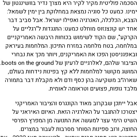
הסכמה פוליטית מקיר לקיר היא מצרך נדיר בוושינגטון של
ימינו. כמעט כל סוגיה נמצאת במחלוקת בין ימין לשמאל:
הצבא, הכלכלה, האנרגיה ואפילו ישראל. אבל סביב דבר
אחד יש קונצנזוס מוחלט כמעט: התנגדות ל"רגליים על
הקרקע", שם הקוד לשימוש בכוחות היבשה האמריקניים
במלחמה, בטח מלחמה במזרח התיכון. המלחמות בעיראק
ובאפגניסטן הפכו את האמריקנים, ויותר מכך את נבחרי
הציבור שלהם, לאלרגיים לרעיון של boots on the ground.
המושג מקושר למלחמות ללא קץ בפינות נידחות בעולם,
שארה״ב משקיעה בהן כסף ודם ולא מקבלת דבר בתמורה
מלבד גופות, פצועים וטראומה לאומית.
אבל ייתכן שבקרוב מאוד הקונגרס והציבור האמריקני
יצטרכו להתגבר על האלרגיה הזאת. האיום האיראני על
השיט הימי עצר למעשה את התנועה מן המפרץ הפרסי
החוצה, ורוב ספינות הסוחר מסרבות לעבור במצרים.