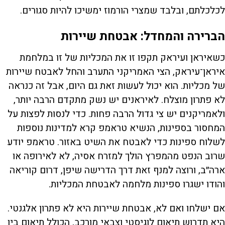
לכלכלתם, ובלבד שמצרי הורמוז ימשיכו להיות סגורים.
הברירה והמחדל: אבטחת שיירות
כשאיראן ועיראק תקפו זו את המכליות של זו במלחמת
איראן־עיראק, הצי האמריקני התערב והחל לאבטח שיירות
של מכליות. הוא יכול לעשות זאת גם היום, אבל זה כנראה
לא פתרון מוצלח. לאיראנים יש נשק מתקדם הרבה יותר,
ולאמריקנים יש צי גדול הרבה פחות. כדי לנסות לפצות על
המחסור בספינות, הנשיא טראמפ קרא למדינות נוספות
לשלוח ספינות כדי לאבטח את השיט באזור. טראמפ יודע
שרוב הנפט מהמפרץ הולך למזרח אסיה, לא לאירופה או
ארה״ב, ורוצה למנף זאת דרך הדרישה שיפן, דרום קוריאה
והודו ישגרו ספינות מלחמה לאבטחת המכליות.
אם ישלחו ואם לא, אבטחת שיירות היא לא פתרון אלגנטי.
היא תדרוש תיאום לוגיסטי וצבאי מורכב, הכולל תיאום בין