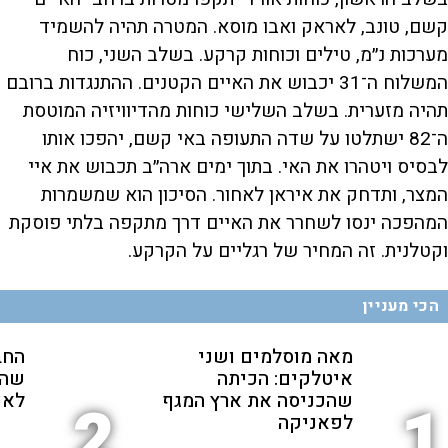
קשם, טונב, לאראק ואבו מוסא. המטרה תהיה להשמיד
מערכות נ״מ, טילים וכוחות קרקע. בשלב השני, כוח
המשלוח ה־31 יכבוש את האיים הקטנים. ההתנגדות ברובם
תהיה מזערית. בשלב השלישי כוחות מהדיוויזיה המוטסת
ה־82 ישתלטו על שדה התעופה באי קשם, יהפכו אותו
לבסיס ויטהרו את האי. בתוך ימים ארה״ב תכבוש את איי
המצר, ותדחק את איראן לאחור. הסיכון הוא שמשמרות
המהפכה ינסו לשחרר את האיים דרך מתקפה בלתי פוסקת
וקטלנית. זה המחיר של רגליים על הקרקע.
הכי מעניין
מאה מוסלמים ושני
החב
איטלקים: הכיתה
שהת
שהכניסה את ארץ המגף
לאנ
2
1
לפאניקה