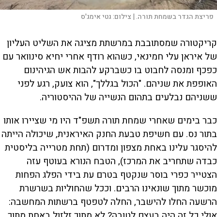
פריצת הגדר בשמחת תורה. |
צילום:
גטי אימג'ס
קריקטורה שמסתובבת במרשתת מציגה את השליט העליון
של איראן עלי חמינאי, כשהוא רודף אחרי יחיא סינוואר עם
כפכף ומנסה לחבוט בו כשברקע להבות אש הגיהינום
האופפת את שניהם. "הכול בגללך", הוא צועק, רגע לפני
ששניהם נבלעים בתהום הנשייה של ההיסטוריה.
כבר בימים שאחרי שמחת תורה תשפ"ד היו מי שציירו אותו
בתור נס. עם חשיפת טבעת החנק האיראנית, שיכולה הייתה
להיסגר עלינו באחת מצפון ומדרום (תחת מטרייה בליסטית
כבדה שתחריב את המרכז), הטבח הנורא בעוטף עזה
הצטייר כפרי בוסר שנקטף בטרם עת בידי הפלג הפחות
מוכשר מתוך שונאינו הרבים. וככל שהחוליות בשרשרת
הרשעה החלו להישבר, החלה לטפטף ברשתות המחשבה:
אולי כל זה היה בעצם לטובה? לא מתוך זלזול באחת מתוך