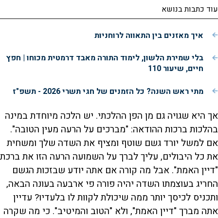
עוד כתבות בנושא
איך מאזנים בין התאווה לרוחניות
בלי שמירת הלשון, לימוד התורה מאבד דרמטית מכוחו | חפץ
חיים, שיעור 110
מתי ראש השנה? כל הזמנים של חגי תשרי 2026 - תשפ"ז
אך היא שגויה גם מן הפן ההלכתי. יש הלכה מיוחדת במינה
בהלכות ברכות ההודאה: "מברכים על הרעה מעין הטובה".
אם למשל יורד גשם שוטף ומציף את השדה שלך ומשחית
את כל היבולים, עליך לברך על השמועה הרעה הזו את ברכת
"דיין האמת". אבל מה קורה אם אתה יודע שבזכות הגשם
החריג בעוצמתו השדה יהיה פורה פי ארבעה בעונה הבאה,
ותכניס לכיסך יותר ממה שיכולת לקוות לו בלעדיו? עדיין
אתה מברך "דיין האמת", ולא "הטוב והמיטיב". כי מה שקרה