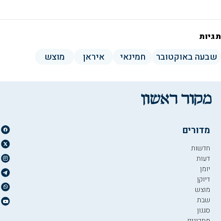
תגיות
שבעה באוקטובר
חמינאי
איראן
מוצש
מדורים
חדשות
דעות
יומן
דיוקן
מוצש
שבת
סגנון
מתכונים