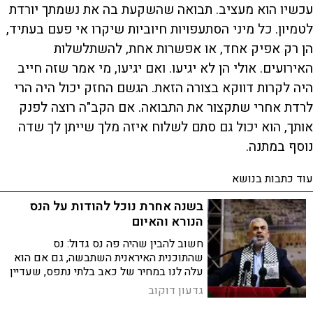
עכשיו הוא מעציב. תבואה שהשקעת בה את נשמתך יורדת
לטמיון. כל מיני הסתעפויות חיוביות שיקרו אי פעם בעתיד,
הן רק אפיק אחד, או אפשרות אחת, להשתלשלות
האירועים. אולי הן לא יגיעו. ואם יגיעו, מי אמר שזה חייב
היה לקרות דווקא בצורה הזאת. הגשם החזק יכול היה הרי
לרדת אחרי שתקצור את התבואה. אם הקב"ה רוצה לפנק
אותך, הוא יכול גם סתם לשלוח איזה מלך שייתן לך שדה
נוסף במתנה.
עוד כתבות בנושא
בשנה אחרת נוכל להודות על הנס
הנורא והאיום
חשוב להבין שהיה פה נס גדול: נס
שהתוכנית האיראנית השתבשה, גם אם הוא
עלה לנו במחיר של כאב בלתי נתפס, שעדיין
מלווה אותנו. זה נס נורא ואיום - אבל נס
גדעון דוקוב