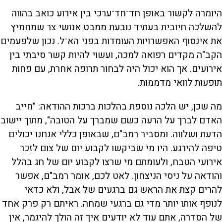
היומרה לקשור באופן חד־חד־ערכי בין אירוע כואב בהווה
להשלכה חיובית בעתיד נובעת ממבט אנושי צר שמחמיץ
את אינסוף האפשרויות העומדות בפני הא־ל. נכון שלפעמים
הקב"ה מקדים רפואה למכה, ועשוי להיות קשר סיבתי בין
אירועים. אך הוא יכול היה לבחור תרופה אחרת, עם פחות
תופעות לוואי מדממות.
מה שכן, יש הלכה נוספת בהלכות ברכות ההודאה: "חייב
האדם לברך על הרעה כשם שמברך על הטובה", מתוך יישוב
הדעת ושלווה. ומסביר רמב"ם, שבאופן כללי אנחנו יכולים
טיפה להירגע. היו מי שביקשו לקבוע יום של צום לזכר
אירועי הטבח, ולעומתם מי שרצו לקבוע יום של חג בהלל
והודאה על ניסי הניצחון. לאט לכם, אומר רמב"ם, אפשר
להרים קצת את הראש גם ברגעים של אבל, ולא כדאי
לנופף אותו יותר מדי גם ברגעי שמחה. ראיתם רק פרק אחד
של הסדרה, אתם עוד לא יודעים איך זה הולך להיגמר, אין