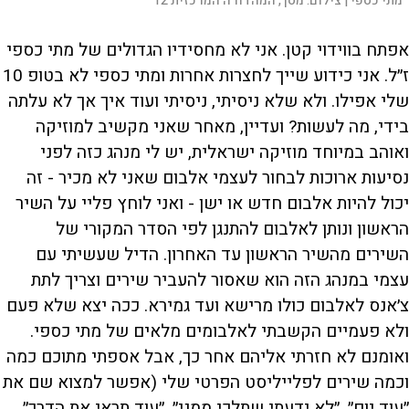
מתי כספי |
צילום:
מסך, המהדורה המרכזית 12
אפתח בווידוי קטן. אני לא מחסידיו הגדולים של מתי כספי
ז״ל. אני כידוע שייך לחצרות אחרות ומתי כספי לא בטופ 10
שלי אפילו. ולא שלא ניסיתי, ניסיתי ועוד איך אך לא עלתה
בידי, מה לעשות? ועדיין, מאחר שאני מקשיב למוזיקה
ואוהב במיוחד מוזיקה ישראלית, יש לי מנהג כזה לפני
נסיעות ארוכות לבחור לעצמי אלבום שאני לא מכיר - זה
יכול להיות אלבום חדש או ישן - ואני לוחץ פליי על השיר
הראשון ונותן לאלבום להתנגן לפי הסדר המקורי של
השירים מהשיר הראשון עד האחרון. הדיל שעשיתי עם
עצמי במנהג הזה הוא שאסור להעביר שירים וצריך לתת
צ׳אנס לאלבום כולו מרישא ועד גמירא. ככה יצא שלא פעם
ולא פעמיים הקשבתי לאלבומים מלאים של מתי כספי.
ואומנם לא חזרתי אליהם אחר כך, אבל אספתי מתוכם כמה
וכמה שירים לפלייליסט הפרטי שלי (אפשר למצוא שם את
״עוד יום״, ״לא ידעתי שתלכי ממני״, ״עוד תראי את הדרך״