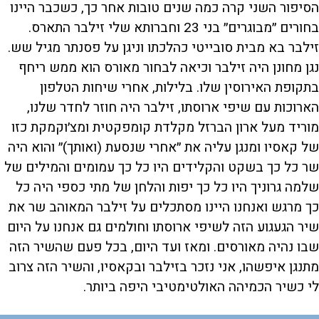
הסיפור השני קרה כמה שנים טובות אחר כך, כשכבר היינו
בחורים ״מבוגרים״ בני 23 וחברותא שלי זילבר התארס.
זילבר בא מבית סובייטי כהלכתו וניגן על פסנתר מגיל שש.
נגן מחונן היה זילבר וכיאה לבחור מאורס הוא ממש ריחף
בתקופת האירוסין שלו. בלילות, אחרי שיחות הטלפון
הארוכות עם שיפי ארוסתו, זילבר היה חוזר לחדר שלנו,
מוריד מעל ארון הברזל מקלדת קומפקטית ומצ׳וקמקת כזו
של קאסיו ומנגן עליה את ״אחרי שנסעת (ואותך)״ והוא היה
שר כל כך בשקט והקלידים היו כל כך עמומים והמילים של
שלמה גרוניך היו כל כך יפות והלחן של מתי כספי היה כל
כך מרגש ואנחנו היינו מסתכלים על זילבר המאוהב שר את
שיר הגעגוע הזה לשיפי ארוסתו וחולמים גם אנחנו על היום
שבו נהיה מאורסים. ומאז ועד היום, בכל פעם שהשיר הזה
מתנגן איפשהו, אני נזכר בזילבר ובקאסיו, והשיר הזה צרוב
לי כשיר הכמיהה האולטימטיבי היפה ביותר.