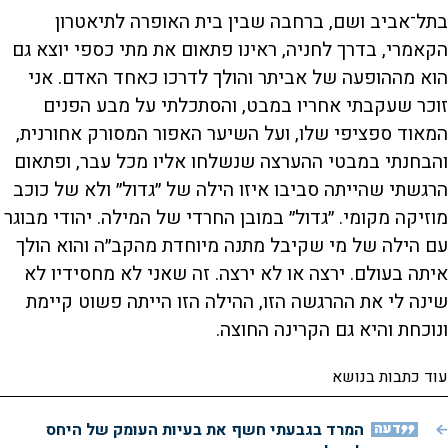
בתל־אביב ושם, ברחבה שבין בית האופרה לתיאטרון
הקאמרי, בדרך לחניה, ראינו פתאום את מתי כספי יוצא גם
הוא מההופעה של אביתר והולך לדרכו כאחד האדם. אני
זוכר שעקבתי אחריו במבט, והסתכלתי על מבע הפנים
המאוד ספציפי שלו, ועל השיער האפור המסורק אחורנית,
והבחנתי במבטי ההערצה שנשלחו אליו מכל עבר, ופתאום
הרגשתי שהייתה סביבו איזו הילה של ״גדול״ ולא של כוכב
מוזיקה מקומי. ״גדול״ במובן החרדי של המילה. יהודי מבוגר
עם הילה של מי שקיבל מתנה מיוחדת מהקב״ה והוא הולך
איתה בעולם. ירצה או לא ירצה. זה שאני לא מחסידיו לא
שינה לי את ההרגשה הזו, ההילה הזו הייתה פשוט קיימת
ונוכחת והיא גם הקרינה החוצה.
עוד כתבות בנושא
דעה
המרד בגבעתי חשף את בעיות העומק של היחס