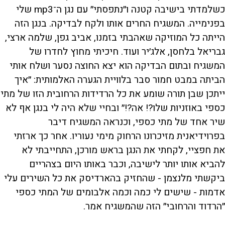
כשלמדתי בישיבה קטנה ו״נתפסתי״ עם נגן ה־mp3 שלי
בפנימייה. המשגיח החרים אותו ולקח לבדיקה. בנגן הזה
הייתה כל המוזיקה שאהבתי בזמנו, אביב גפן, שלמה ארצי,
גבריאל בלחסן, אלג׳יר ועוד. חיכיתי מחוץ לחדרו של
המשגיח ובתום הבדיקה הוא יצא החוצה נסער ושלח אותי
הביתה במבט חמור סבר בלוויית הגערה האלמותית: ״איך
ייתכן שבן תורה שומע את כל הרדידות הרחובית הזו של מתי
כספי באוזניות שלו?! אה?!״ ובחיי שלא היה לי בנגן אף לא
שיר אחד של מתי כספי, וכנראה המשגיח דיבר
בפרוידיאנית מזיכרונו הרחוק מימי נעוריו. אחר כך ארזתי
את חפציי, לקחתי את הנגן בראש מורכן, התחייבתי לא
להביא אותו יותר לישיבה, וכבר באותו היום בצהריים
ביקשתי מלנצמן - שהחזיק בהארדיסק את כל השירים עלי
אדמות - שישים לי כמה וכמה אלבומים של המתי כספי
״הרדוד והרחובי״ הזה שהמשגיח אמר.