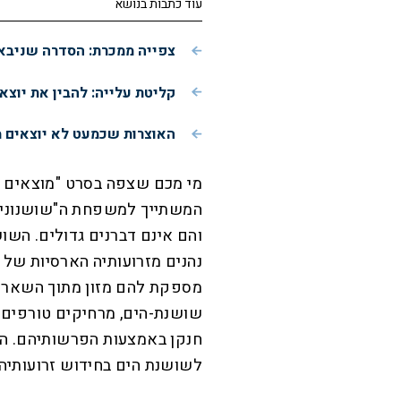
עוד כתבות בנושא
צפייה ממכרת: הסדרה שניבאה
קליטת עלייה: להבין את יוצא
האוצרות שכמעט לא יוצאים 
מי מכם שצפה בסרט "מוצאים את 
המשתייך למשפחת ה"שושנונים"
והם אינם דברנים גדולים. השו
נהנים מזרועותיה הארסיות של 
מספקת להם מזון מתוך השאריו
שושנת-הים, מרחיקים טורפים 
חנקן באמצעות הפרשותיהם. החנ
לשושנת הים בחידוש זרועותיה.