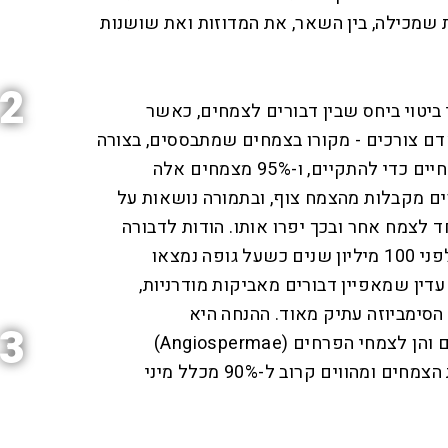
 שמכילה, בין השאר, את המדוזות ואת שושנות
2
 ביטוי ביחס שבין דבורים לצמחים, כאשר
י אדם צורכים - מקורו בצמחים שמתבססים, בצורה
כזו או אחרת, על האבקת בעלי חיים כדי להתקיים, ו-95% מצמחים אלה
רים מקבלות מהצמח צוף, ובתמורה נושאות על
 לצמח אחר ובכך יפרו אותו. הודות לדבורה
שנלכדה באמבר (שרף עצים) לפני 100 מיליון שנים כשעל גופה נמצאו
דין שמאפיין דבורים מאביקות מודרניות,
הסימביוזה עתיק מאוד. ההנחה היא
3
שהסימביוזה הועילה הן לדבורים והן לצמחי הפרחים (Angiospermae)
שהשתלטו לחלוטין על ממלכת הצמחים ומהווים קרוב ל-90% מכלל מיני