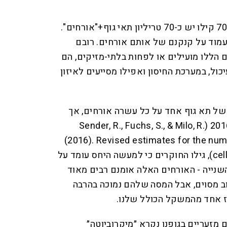
בגוף אנושי בוגר בעל מסה של 70 קילו יש כ-70 טריליון תאי גוף+"אורחים".
מוד על קנקנם של אותם אורחים. רובם
הללו מועילים או לפחות בלתי-מזיקים, הם
ל, במערכת החיסון ואפילו מסייעים לאיזון
של תא גוף אחד על כל עשרה אורחים, אך
במחקר שנערך במכון ויצמן ב-2016 (Sender, R., Fuchs, S., & Milo, R.
(2016). Revised estimates for the nu
cells in the body. PLOS Biology), גילו החוקרים כי למעשה היחס עומד על
שנייה - האורחים האלה אומנם רבים מאוד
וב מסוים, אבל המסה שלהם נמוכה בהרבה
 אחד מהמשקל הכולל שלנו.
מזעריים בגופנו נקרא ״מיקרוביוטה״