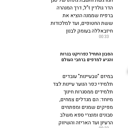
המרגשת והשבת גופתו של סגן
הדר גולדין ז"ל, דרך המנהרה
ברפיח שממנה הוציא את
ששת החטופים, ועד למלכודות
חיזבאללה בעומק לבנון
00:33
הסבון התחיל כפרויקט בגרות
והגיע למדפים ברחבי העולם
במיזם "טבעיינות" עובדים
תלמידי כפר הנוער עיינות לצד
תלמידים ממסגרות חינוך
מיוחד: הם מגדלים צמחים,
מפיקים שמנים ומפתחים
סבונים ומוצרי ספא משלב
הרעיון ועד האריזה והשיווק