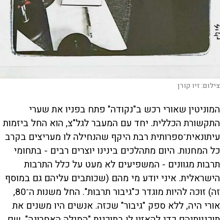
צילום:
זיו קורן
המוניטין שאורי רכש ב"נקודה" פתח בפניו את שערי
התקשורת הכללית. יחד עם המעבר לגל"צ, הוא החל ביזמות
עיתונאית־ספרותית רבת היקף שהנחילה לו מעריצים בקרב
כל המחנות. היום מתהלכים בינינו יוצרים רבים - בתחומי
תרבות מגוונים - המשפיעים לא מעט על כלל התרבות
הישראלית. איני יודע מי מהם (שכותבים עליהם גם במוסף
זה) זוכה להיות מוגדר כ"גיבור תרבות". החל משנות ה־80,
אורי היה, ללא ספק "גיבור" שכזה. אנשים היו משנים את
תוכניותיהם כדי להאזין לו בתוכנית "המילה האחרונה", שם