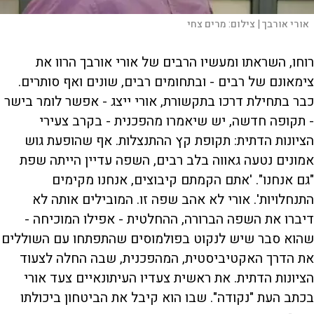
אורי אורבך |
צילום:
מרים צחי
רוחו, השראתו ומעשיו הרבים של אורי אורבך הרוו את
צימאונם של רבים - ובתחומים רבים, שונים ואף סותרים.
כבר בתחילת דרכו בתקשורת, אורי ייצג - אפשר לומר בישר
- תקופה חדשה, יש שיאמרו מהפכנית - בקרב צעירי
הציונות הדתית: תקופת קץ ההתנצלות. אף שהופעת גוש
אמונים נטעה גאווה בלב רבים, השפה עדיין הייתה שפת
"גם אנחנו". 'אתם הקמתם קיבוצים, אנחנו מקימים
התנחלויות'. אורי לא אהב שפה זו. המובילים אותה לא
דיברו את השפה הברורה, ההחלטית - אפילו המוכיחה -
שהוא סבר שיש לנקוט בפולמוסים שהתפתחו עם השוללים
את הדרך האקטיביסטית, המהפכנית, שבה החלה לצעוד
הציונות הדתית. את ראשית צעדיו העיתונאיים צעד אורי
בכתב העת "נקודה". שבו הוא קיבל את הביטחון ביכולתו