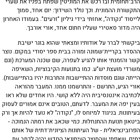
הרב־תחומית ובו רכש את המוניטין שפתח בפניו את שערי
התקשורת ההמונית. וכך נולד השידוך: יום אחד, סמוך
לייסוד "נקודה", אחזתי בידי גיליון "זרעים". בעמודו האחרון
היה מדור סאטירי שעליו חתום אחד, אורי אורבך.
ביקשתי לברר על אודותיו ומצאתי שהוא בוגר ישיבת
ההסדר בקריית־שמונה ומורה בבית ספר יסודי במקום. נוצר
קשר והזמנתי אותו להגיע לעפרה, שם שכנה המערכת (וגם
משרדי מועצת יש"ע. כמו בתנועות הקיבוציות, השאיפה
הייתה שגם מוסדות ההתיישבות והתרבות יהיו בהתיישבות).
אורי הגיע, התרשם - והתרשמנו ממנו. המעבר מהוראה
לכתיבה אינטנסיבית היה ללא קושי. היו אחדים שלא ראו
בעין יפה את המעבר. לדעתם, הטובים אינם אמורים לעסוק
בעיתונות. בניגוד למיוחס לו, "נקודה" לא נועד להיות אך ורק
ביטאון תנועת ההתנחלות. כמי שכאב את רמתה הנמוכה -
הפרובינציאלית - של העיתונות הציונית־דתית של אותם
ימים, שאפתי שהמוצר העיתונאי החדש יהיה לכתב עת