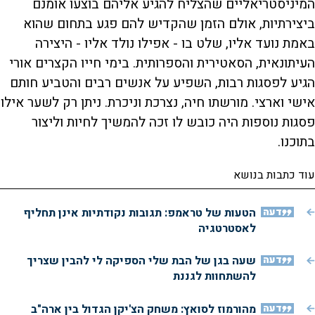
המיניסטריאליים שהצליח להגיע אליהם בוצעו אומנם
ביצירתיות, אולם הזמן שהקדיש להם פגע בתחום שהוא
באמת נועד אליו, שלט בו - אפילו נולד אליו - היצירה
העיתונאית, הסאטירית והספרותית. בימי חייו הקצרים אורי
הגיע לפסגות רבות, השפיע על אנשים רבים והטביע חותם
אישי וארצי. מורשתו חיה, נצרכת וניכרת. ניתן רק לשער אילו
פסגות נוספות היה כובש לו זכה להמשיך לחיות וליצור
בתוכנו.
עוד כתבות בנושא
דעה
הטעות של טראמפ: תגובות נקודתיות אינן תחליף
לאסטרטגיה
דעה
שעה בגן של הבת שלי הספיקה לי להבין שצריך
להשתחוות לגננת
דעה
מהורמוז לסואץ: משחק הצ'יקן הגדול בין ארה"ב