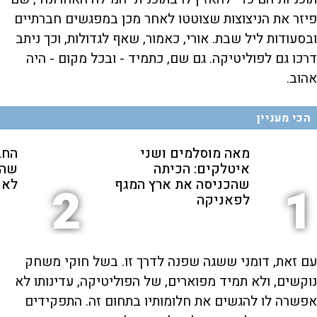
פיזר את הניצוצות שצוטטו לאחר מכן במפגשים חברתיים
ובסעודות ליל שבת. אורי, כאמור, שאף לגדולות, וכך ניתב
דרכו גם לפוליטיקה. גם שם, כתמיד - ובכל מקום - היה
אהוב.
הכי מעניין
מאה מוסלמים ושני
החב
איטלקים: הכיתה
שהת
שהכניסה את ארץ המגף
לאנ
2
1
לפאניקה
עם זאת, דומני ששגה שפנה לדרך זו. בשל חוקי משחק
נוקשים, ולא תמיד מפוארים, של הפוליטיקה, עדינותו לא
אפשרה לו להגשים את חלומותיו בתחום זה. התפקידים