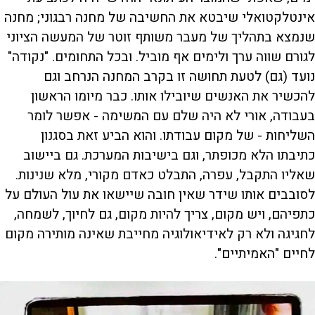
אינטלקטואלי שיבטא את החשיבה של מחנה רבגוני; מחנה
שנמצא בתהליך של מעבר משותף זוטר של המעשה הציוני
לגורם שווה ערך ולימים אף מוביל. ובכל התחומים. "נקודה"
נועד (גם) לטעת תחושה זו בקרב המחנה הנרחב וגם
להכשיר את האנשים שיובילו אותו. כבר מיומו הראשון
בעבודה, אורי לא היה שלם עם המשימה - אפשר לומר
השליחות - של מקום עבודתו. והוא הביע זאת בסגנון
כתיבתו הלא מכופתר, וגם בישיבות המערכת. גם ביישוב
שאליו התקבל, עפרה, התבלט כאדם מקורי, מלא שנינות.
לסובבים אותו שידר שאין חובה שיישאו את עול העולם על
כתפיהם, ויש מקום, צריך להיות מקום, גם לחיוך, לשמחה,
לחגיגה ולא רק לאידיאולוגיה מחייבת שאינה מותירה מקום
לחיים "האמיתיים".