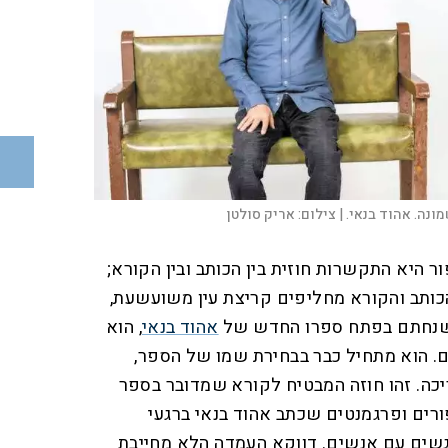
נה. אהוד בנאי. |
צילום:
אריק סולטן
 היא התקשרות חוזית בין הכותב ובין הקורא;
כותב והקורא מחליפים קריצת עין משועשעת,
ה שנחתם בפתח ספרו החדש של
אהוד בנאי
, הוא
ים. הוא מתחיל כבר בבחירת שמו של הספר,
ריכה. זהו חוזה המבטיח לקורא שמדובר בספר
פורים ופרגמנטים שכתב אהוד בנאי ברגעי
גשים עם אנשים. דווקא העמדה הלא מחייבת