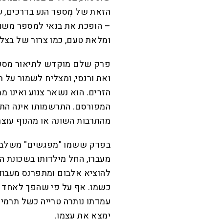
הזאת של מְספר הנע בדרכים, 
– הופכת את בנאי למספר משוחר
ומלאת טעם, כמו צרור של בצלי
פרק שלם מוקדש לתיאור מסעותי
ואת ורנסי, ומצליח לשמור על
הזרים. הוא נשאר צנוע ואינו 
המפורסם. התרשמותו אינה הת
מהתרבות השונה או מהנוף עוצר
בפרק ששמו "מפגשים" משלב ב
מעברו, החל מילדותו בשכונת ה
להוציא אלבום ומתפרנס מעבודות
כשמו. אף על פי שהפך לאחד 
עמדתו נותרה טרייה כשל תרמיל
ימצא את עצמו.