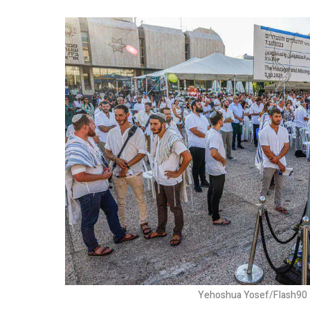
Yehoshua Yosef/Flash90