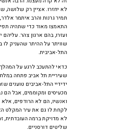
זה לא קרה מעצמו. הרבה אנש
לא יחזרו. אציין רק שלושה, 
תמיר גרנות והרב איתמר אלדר,
התאמצו מאוד כדי שתהיה תפילה
ועזרו, בהם ארגון צהר. עליהם י
שוויתר על ההיתר שהעניק לו ב
התל-אביבית.
כדאי להתעכב לרגע על המהלך ה
שעיריית תל אביב פתחה במלחמ
ידידיי התל-אביבים טוענים שזה
מכעיסים ומקוממים, אבל הם נב
ואנשיו, הם לא הרודפים, אלא 
לקחת לו גם את עיר המקלט הא
לא מדויקת ברמה העובדתית, ז
שליטים דורסניים.