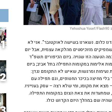
:
Yehoshua Yosef/Flash90
1
דנו כלום. נשארנו בשישה לאוקטובר". אני לא
שמפיקים מזוכיסטים מהלקאה עצמית, אבל יום
מה הטענה הזו שגויה. ביום הכיפורים תשפ"ד
ות אלימות במקומות התפילה בתל אביב; ביום
 נעימות ומרגשות, שאיש לא התקומם נגדן:
2
לי מחיצה בכיכר החטופים, וגם תפילה עם
 מצא את מקומו, ומי שלא רצה – עסק בענייניו.
 שמתעדות את צאת הצום במקומות התפילה.
שהיה שם במהלך היום הקדוש כולו.
3