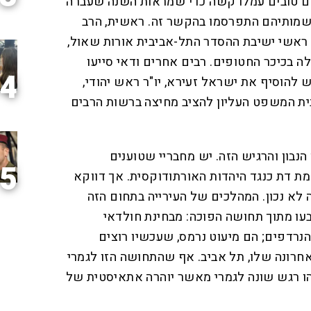
ים טובים עמלו קשה כדי שמראות השנה שעברה
ששמותיהם התפרסמו בהקשר זה. ראשית, הרב
 ראשי ישיבת ההסדר התל-אביבית אורות שאול,
 בכיכר החטופים. רבים אחרים ודאי סייעו
4
ש להוסיף את ישראל זעירא, יו"ר ראש יהודי,
ית המשפט העליון להציב מחיצה ברשות הרבים
נבון והרגיש הזה. יש מחבריי שטוענים
5
ת דת כנגד היהדות האורתודוקסית. אך דווקא
 לא נכון. המהלכים של העירייה בתחום הזה
עו מתוך תחושה הפוכה: מבחינת חולדאי
הנרדפים; הם מיעוט נרמס, שעכשיו רוצים
חרונה שלו, תל אביב. אף שהתחושה הזו לגמרי
הו רגש שונה לגמרי מאשר יוהרה אתאיסטית של