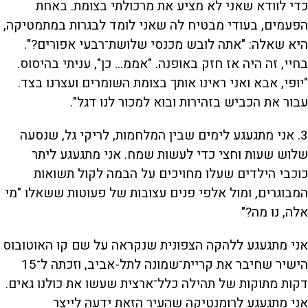
כדי לוודא שאני לא מציע את מרכולתי בצומת. באחת
הפעמים, בעודי מבטיח לה שאני לומד לבגרות במתמטיקה,
היא שאלה: "אתה לובש מכנסי שלושת־רבעי אפורים?".
בחיי, זה היה אז חזק באופנה. "אממ... כן", עניתי בהיסוס.
"יופי, אבא ואני ראינו אותך בצומת השומרים ועצרנו בצד.
עבור את הכביש בזהירות ובוא למכור לנו דגל".
3.
אני מתגעגע לימים שבין המלחמות, לריקי גל, שנסעה
שלוש שעות וחצי כדי לעשות שמח. אני מתגעגע ליתר
כוכבי הילדים שעלו מחויכים על הבמה לקול תשואות
המבוגרים, ומול אלפי פנים עצובות של פעוטות ששאלו "מי
אלה, נו מה?"
אני מתגעגע ללהקה הצפונית שנקראה על שם קו האוטובוס
הישיר שחיבר את קריית־שמונה לתל-אביב, וזכתה ל־15
דקות מתוקות של תהילה כלל־ארצית שעשו את כולנו גאים.
אני מתגעגע לרומנטיקה שהעיר הזאת ידעה לייצר