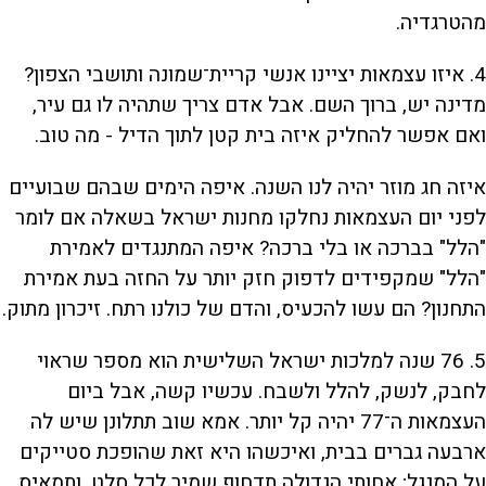
מהטרגדיה.
4.
איזו עצמאות יציינו אנשי קריית־שמונה ותושבי הצפון?
מדינה יש, ברוך השם. אבל אדם צריך שתהיה לו גם עיר,
ואם אפשר להחליק איזה בית קטן לתוך הדיל - מה טוב.
איזה חג מוזר יהיה לנו השנה. איפה הימים שבהם שבועיים
לפני יום העצמאות נחלקו מחנות ישראל בשאלה אם לומר
"הלל" בברכה או בלי ברכה? איפה המתנגדים לאמירת
"הלל" שמקפידים לדפוק חזק יותר על החזה בעת אמירת
התחנון? הם עשו להכעיס, והדם של כולנו רתח. זיכרון מתוק.
5.
76 שנה למלכות ישראל השלישית הוא מספר שראוי
לחבק, לנשק, להלל ולשבח. עכשיו קשה, אבל ביום
העצמאות ה־77 יהיה קל יותר. אמא שוב תתלונן שיש לה
ארבעה גברים בבית, ואיכשהו היא זאת שהופכת סטייקים
על המנגל; אחותי הגדולה תדחוף שמיר לכל סלט, ותמאיס