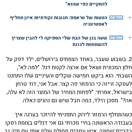
להתקיים כפי שהוא"
דעה
הטעות של טראמפ: תגובות נקודתיות אינן תחליף
לאסטרטגיה
דעה
שעה בגן של הבת שלי הספיקה לי להבין שצריך
להשתחוות לגננת
2.
בשבוע שעבר, באחד הצמתים בירושלים, ילד דפק על
חלון המכונית ושאל אם ארצה לקנות דגל. "למה לא",
השבתי. הוא ביקש חמישה שקלים והעיניים שלו התחננו
לעסקה זריזה כי הרמזור פה קצר. אבל אני, דוד טרחן
בישראל, אמרתי: "לפחות המחיר של המוצר הזה לא עלה,
אה?". מסכן הילד, כמה חבל שיש גם נהגים כאלה.
כשהתחלף הרמזור לירוק התפניתי להיזכר בערגה איך
בעבודה הראשונה בחיי מכרתי גם אני דגלים בצומת רסקו
בקריית־שמונה. איש עסקים ממולח שלח אותי עם תיק גב