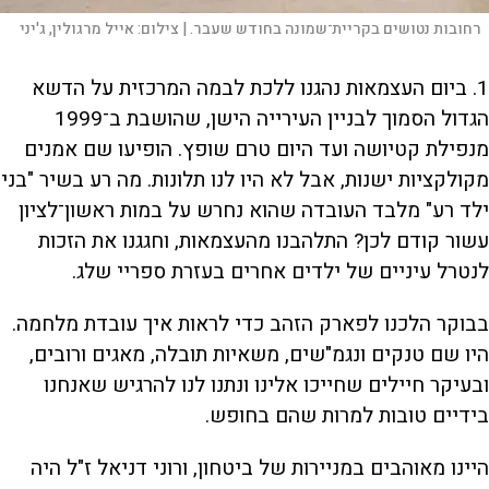
רחובות נטושים בקריית־שמונה בחודש שעבר. |
צילום:
אייל מרגולין, ג'יני
1.
ביום העצמאות נהגנו ללכת לבמה המרכזית על הדשא
הגדול הסמוך לבניין העירייה הישן, שהושבת ב־1999
מנפילת קטיושה ועד היום טרם שופץ. הופיעו שם אמנים
מקולקציות ישנות, אבל לא היו לנו תלונות. מה רע בשיר "בני
ילד רע" מלבד העובדה שהוא נחרש על במות ראשון־לציון
עשור קודם לכן? התלהבנו מהעצמאות, וחגגנו את הזכות
לנטרל עיניים של ילדים אחרים בעזרת ספריי שלג.
בבוקר הלכנו לפארק הזהב כדי לראות איך עובדת מלחמה.
היו שם טנקים ונגמ"שים, משאיות תובלה, מאגים ורובים,
ובעיקר חיילים שחייכו אלינו ונתנו לנו להרגיש שאנחנו
בידיים טובות למרות שהם בחופש.
היינו מאוהבים במניירות של ביטחון, ורוני דניאל ז"ל היה