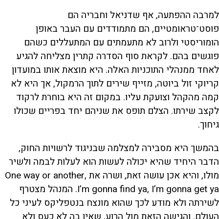
למרבה ההפתעה, אף שדניאל וחבריה הם
פוסט־טראומטיים, הם מתמודדים עם העבר באופן
הומוריסטי ולרוב לא מתעמתים עם המתעללים כשהם
פוגשים בהם. לקראת סוף הסדרה קתרין מצליחה להגיע
לאחד ממנהלי התוכניות האלה. היא מוצאת אותו במועדון
קריוקי זול ביוטה, מזייף שירים לתוך הרמקול, אך היא לא
קמה מהקהל וצועקת עליו. במקום זה היא בוחרת לרקוד
לקצב שירתו. הצלם תופס את שניהם יחד בפריים שכולו
גיחוך.
בהמשך היא מסבירה למצלמה שבניגוד לרשויות החוק,
הדבר היחיד שהיא יכולה לעשות הוא לעלות לבמה ולשיר
מולו, והיא אכן עושה זאת, ושרה את One way or another,
I’m gonna find ya, I’m gonna get ya. המנהל מצטרף
לשירתה ולא מודע לכך שהוא מונצח בנטפליקס לעיני כל
העולם. והגישה הזאת מול הרוע, שאין בה לא כעס ולא