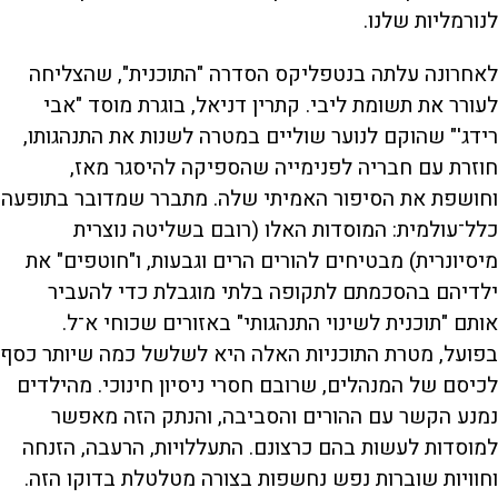
לנורמליות שלנו.
לאחרונה עלתה בנטפליקס הסדרה "התוכנית", שהצליחה
לעורר את תשומת ליבי. קתרין דניאל, בוגרת מוסד "אבי
רידג'" שהוקם לנוער שוליים במטרה לשנות את התנהגותו,
חוזרת עם חבריה לפנימייה שהספיקה להיסגר מאז,
וחושפת את הסיפור האמיתי שלה. מתברר שמדובר בתופעה
כלל־עולמית: המוסדות האלו (רובם בשליטה נוצרית
מיסיונרית) מבטיחים להורים הרים וגבעות, ו"חוטפים" את
ילדיהם בהסכמתם לתקופה בלתי מוגבלת כדי להעביר
אותם "תוכנית לשינוי התנהגותי" באזורים שכוחי א־ל.
בפועל, מטרת התוכניות האלה היא לשלשל כמה שיותר כסף
לכיסם של המנהלים, שרובם חסרי ניסיון חינוכי. מהילדים
נמנע הקשר עם ההורים והסביבה, והנתק הזה מאפשר
למוסדות לעשות בהם כרצונם. התעללויות, הרעבה, הזנחה
וחוויות שוברות נפש נחשפות בצורה מטלטלת בדוקו הזה.