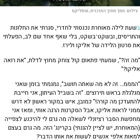
צילום:
מסך מתוך התוכנית, נטפליקס
ב
שעת לילה מאוחרת נכנסתי לחדרי, סגרתי את החלונות
והתריסים, ובשקט־בשקט, בלי שאף אחד שם לב, הפעלתי
את סרטון הלידה של אליקו ולירז.
"מה זה?", שמעתי פתאום קול צוחק מחוץ לדלת, "את רואה
אליקו?"
"המממ... זה לא מה שאתה חושב", גמגמתי בזמן שאני
מגלגלת בראש תירוצים. "זה בשביל העיתון, אני חייבת
להתעדכן מה קורה!" כמובן, איש במקור ראשון לא דרש
ממני לראות אליקו, אבל הסקרנות הרגה אותי, ומאז אני
מחפשת הסבר רציונלי לשאלה מה גרם לי להיכנע לצפייה
(המאוחרת, יש לציין להגנתי) בקרינג' הזה. מה גרם בעצם
למאות אלפי אנשים לעשות את אותו הדבר?