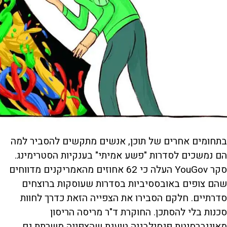
בתחומים אחרים של תוכן, אנשים מתקשים להסביר למה
הם נמשכים לסדרות "פשע אמיתי" בענקיות הסטרימינג.
סקר YouGov העלה כי 62 אחוזים מהאמריקנים מדווחים
שהם צופים באובססיביות בסדרות שעוסקות ברוצחים
סדרתיים. חלקם הסבירו את הצפייה הזאת כדרך לחוות
סכנות בלי להסתכן. החוקרת ד"ר מריסה הריסון
מאוניברסיטת פנסילבניה טוענת שהצפייה משרתת גם