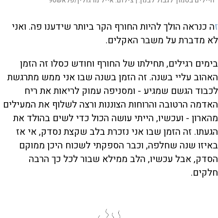
חיילים בסמוך לגבול לבנון. |
צילום:
אייל מרגולין/פלאש90
ז
ה כנראה הולך להיות החורף הקר ביותר שידענו פה. ואני
לא מדברת על משבר האקלים.
בימים רגילים, תחילתו של החורף וחודש כסלו זה הזמן
האהוב עליי בשנה. זה הזמן בשנה שבו אני ממש מתרגשת
לכבוד הגשם שמגיע - ומסניפה עמוק לריאות את ריח
האדמה הרטובה והרוחות הצוננות ורצה לשלוף את המעילים
מהארון - ועכשיו, הייתי עושה הכול כדי לשים בהולד את
הגעתו. זה הזמן שבו אני נזכרת בלב שקצת נסדק, אי אז
באיזו שנה שחלפה, וכבר הספקתי לשכוח היכן ממוקם
הסדק, אבל עכשיו, הלב ממילא שבור לכל כך הרבה
חלקים.