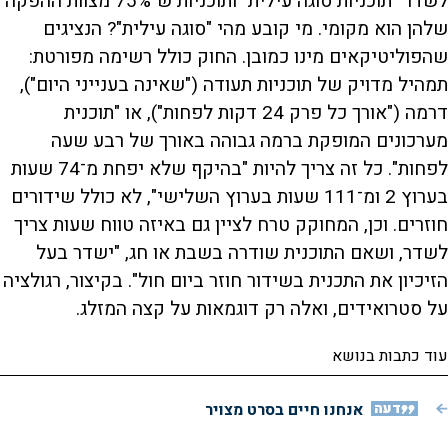
לשדר "תוכניות סוגה עילית" ותוכניות ש־75% מצוות ההפקה
שלהן הוא מקומי. מי קובע מהי "סוגה עילית"? הנציגים
שהפוליטיקאים מינו כמובן. החוק כולל רשימה מפורטת:
תמהיל מדויק של תוכניות תעודה ("שאינה בענייני היום"),
דרמה ("אורך כל פרק 24 דקות לפחות"), או "תוכנית
מערכונים המופקת ברמה גבוהה באורך של רבע שעה
לפחות". כל זה צריך להיות "בהיקף שלא יפחת מ־74 שעות
בערוץ 2 ומ־111 שעות בערוץ השלישי", לא כולל שידורים
חוזרים. וכן, המחוקק טרח לציין גם באיזה טווח שעות צריך
לשדר, ושאם התוכנית שודרה בשבת או חג, "ישדר בעל
הזיכיון את התכנית בשידור חוזר ביום חול". בקיצור, רגולציה
על סטרואידים, ואלה רק דוגמאות על קצה המזלג.
עוד כתבות בנושא
דעה
אנחנו חיים בסרט מצויר