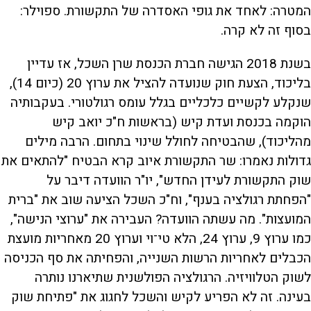
המטרה: לאחד את גופי האסדרה של התקשורת. ספוילר:
בסוף זה לא קרה.
בשנת 2018 הגישה חברת הכנסת שרן השכל, אז עדיין
בליכוד, הצעת חוק שנועדה להציל את ערוץ 20 (כיום 14),
שנקלע לקשיים כלכליים בגלל עומס רגולטורי. בעקבותיה
הוקמה בכנסת ועדת קיש (בראשות ח"כ יואב קיש
מהליכוד), שהבטיחה לחולל שינוי בתחום. הרבה מילים
גדולות נאמרו: שר התקשורת איוב קרא הבטיח "להתאים את
שוק התקשורת לעידן החדש", יו"ר הוועדה דיבר על
"הפחתת רגולציה בענף", וח"כ השכל הציעה שוב את "ברית
המועצות". מה עשתה הוועדה? העבירה את "ערוצי הנישה",
כמו ערוץ 9, ערוץ 24, הלא טי־וי וערוץ 20 מאחריות מועצת
הכבלים לאחריות הרשות השנייה, והפחיתה את סף הכניסה
לשוק הטלוויזיה. הרגולציה הפולשנית שתיארנו נותרה
בעינה. זה לא הפריע לקיש והשכל לחגוג את "פתיחת שוק