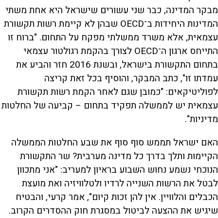
מבקר המדינה, כבר שני עשורים שישראל היא אחת משתי
המדינות היחידות ב־OECD שבהן לא קיימת רשות תקשורת
עצמאית, אלא משרד ממשלתי מפקח על התחום. "ברוח זו
התייחס ארגון ה־OECD לצורך בהקמת רגולטור עצמאי
בתחום התקשורת בישראל, ובשנת 2016 חזר והביע את
עמדתו זו", כתב המבקר, והוסיף בכל זאת קריצה
לפוליטיקאים: "כמובן שגם לאחר הקמת רשות תקשורת
עצמאית יש לממשלה תפקיד בתחום – קביעה של החלטות
מדיניות".
האם ישראל תממש סוף סוף את שבע החלטות הממשלה
הקיימות ותלך בדרך כל מדינה מערבית? שר התקשורת
הנוכחי נשמע נחוש השבוע בראיון למעריב: "אני מתכוון
לבטל את הרשות השנייה לרדיו ולטלוויזיה ואת מועצת
הכבלים והלוויין. אין להן זכות קיום", אמר קרעי, והבטיח
שיגיש את ההצעה לביטול במסגרת חוק ההסדרים הקרוב.