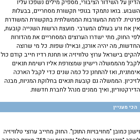
הדיון על השידור הציבורי, מספיק מילים נשפכו עליו
השבוע. בואו נתמקד בגופי תקשורת מסחריים, בבעלות
פרטית. לרמת המעורבות הממשלתית בתקשורת המשודרת
אין אח ורע בעולם המערבי. מועצת הרשות השנייה קובעת,
לפי החוק, מתי ישדרו הערוצים המסחריים את מהדורות
החדשות, מה יהיה אורכן, ובאילו שפות. כל מי שרוצה
להקים בישראל ערוץ טלוויזיה או תחנת רדיו חייב קודם כול
לקבל מהממשלה רישיון שמצורפת אליו רשימת תנאים
אימתנית, ואז להתחנן כל כמה שנים כדי לקבל הארכה
לזיכיון. הממשלה גם קובעת תנאים בחלוקת המניות, מבנה
הדירקטוריון, ואיך ממנים מנהל לחברת חדשות.
הכי מעניין
וישנן כמובן "מחויבויות התוכן". החוק מחייב ערוצי טלוויזיה