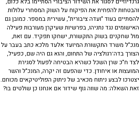
גרנדיוזיים לסגור את השידור הציבורי הסתיימו בלא כלום,
והבטחות להפחית את הפיקוח על השוק המסחרי עלולות
להסתיים בעוד "ועדה ציבורית", עשירית במספר. כמובן גם
האישומים נגד נתניהו, בפרשיות שעיקרן מעורבות פעילה
מול שחקנים בשוק התקשורת, ישחקו תפקיד. עם זאת,
מנכ"ל משרד התקשורת המיועד אלעד מלכא כתב בעבר על
הצורך בדה־רגולציה של התחום, והוא גם היה שם, כפעיל,
לצד ח"כ שרן השכל כשהיא הבטיחה לפעול לסגירת
המועצות או איחודן. כדי שהפעם זה יקרה, המנכ"ל והשר
יצטרכו לבצע ניתוח מכאיב של ניתוק הפוליטיקאים מכוחם.
זאת השאלה: מה שווה גוף שידור אם אנחנו כן שולטים בו?