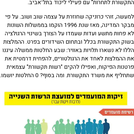
התקשורת לתחרות" עם פעילי ליכוד בתל־אביב.
למעשה, זוהי כרוניקה שחוזרת על עצמה שוב ושוב. על פי
מבקר המדינה, מאז שנת 1996 הוקמו בממשלות השונות
לא פחות מתשע ועדות שעמדו על הצורך בשינוי הרגולציה
בשוק התקשורת בכלל ובתחום השידורים בפרט. ההמלצות
הללו לא נשארו תלויות באוויר: שבע החלטות ממשלה עיגנו
את ההמלצות לאחד את הרגולטורים, להפחית דרמטית את
פרטנות הפיקוח, ואפילו להקים "רשות תקשורת" עצמאית
שתחליף את משרד התקשורת. ומה בסוף? 0 החלטות יושמו.