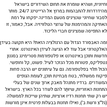
וחיונית, ושהיא שומרת את תחום השידורים בישראל
מהידרדרות להתבהמות במרוץ אל הרייטינג 24/7. מותר
לסבור שחיוני שנציגים מטעם המדינה יפקחו על רמת
האתיקה והמהימנות של ערוצי הטלוויזיה. אבל, כאמור, זו
לא התפיסה שמציגים חברי הליכוד.
ומה האבסורד הגדול עם הרגולציה הזאת? היא תקועה בעידן
האלקטרוני אבל עוד לא הגיעה לעידן האינטרנט. אתרי
חדשות ותוכן באינטרנט או פלטפורמות סטרימינג בסגנון
נטפליקס, פטורות מכל הנזכר לעיל. פשוט, קל וחופשי.
הכול תלוי בפלטפורמה. גם על עיתונים יש הרבה פחות
פיקוח ממשלתי, בטח מבחינת תוכן, לעומת הגופים
המשדרים. ברדיו מתנהל מאבק ארוך שנים של בעלי
התחנות האזוריות, שיוּתַּר להם לשדר בכל הארץ. בישראל
יש רק שתי תחנות רדיו ארציות, שתיהן שייכות לממשלה
(גל"צ ורשת ב'), ואילו תחנות בבעלות פרטית אינן מורשות