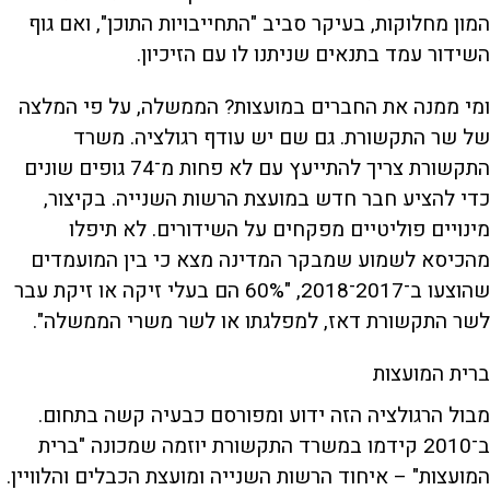
המון מחלוקות, בעיקר סביב "התחייבויות התוכן", ואם גוף
השידור עמד בתנאים שניתנו לו עם הזיכיון.
ומי ממנה את החברים במועצות? הממשלה, על פי המלצה
של שר התקשורת. גם שם יש עודף רגולציה. משרד
התקשורת צריך להתייעץ עם לא פחות מ־74 גופים שונים
כדי להציע חבר חדש במועצת הרשות השנייה. בקיצור,
מינויים פוליטיים מפקחים על השידורים. לא תיפלו
מהכיסא לשמוע שמבקר המדינה מצא כי בין המועמדים
שהוצעו ב־2017־2018, "60% הם בעלי זיקה או זיקת עבר
לשר התקשורת דאז, למפלגתו או לשר משרי הממשלה".
ברית המועצות
מבול הרגולציה הזה ידוע ומפורסם כבעיה קשה בתחום.
ב־2010 קידמו במשרד התקשורת יוזמה שמכונה "ברית
המועצות" – איחוד הרשות השנייה ומועצת הכבלים והלוויין.