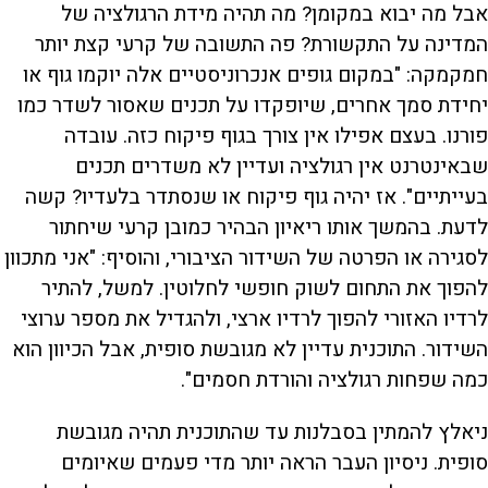
אבל מה יבוא במקומן? מה תהיה מידת הרגולציה של
המדינה על התקשורת? פה התשובה של קרעי קצת יותר
חמקמקה: "במקום גופים אנכרוניסטיים אלה יוקמו גוף או
יחידת סמך אחרים, שיופקדו על תכנים שאסור לשדר כמו
פורנו. בעצם אפילו אין צורך בגוף פיקוח כזה. עובדה
שבאינטרנט אין רגולציה ועדיין לא משדרים תכנים
בעייתיים". אז יהיה גוף פיקוח או שנסתדר בלעדיו? קשה
לדעת. בהמשך אותו ריאיון הבהיר כמובן קרעי שיחתור
לסגירה או הפרטה של השידור הציבורי, והוסיף: "אני מתכוון
להפוך את התחום לשוק חופשי לחלוטין. למשל, להתיר
לרדיו האזורי להפוך לרדיו ארצי, ולהגדיל את מספר ערוצי
השידור. התוכנית עדיין לא מגובשת סופית, אבל הכיוון הוא
כמה שפחות רגולציה והורדת חסמים".
ניאלץ להמתין בסבלנות עד שהתוכנית תהיה מגובשת
סופית. ניסיון העבר הראה יותר מדי פעמים שאיומים