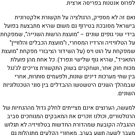
לפרוס אנטנות בפריסה ארצית.
ואם זה לא מספיק, הרגולציה על תקשורת אלקטרונית
בישראל מסובכת בטירוף גם משום שהיא מתבצעת בפועל
בידי שני גופים שונים – "מועצת הרשות השנייה", שמפקחת
על הטלוויזיה והרדיו המסחרי, ו"מועצת הכבלים והלוויין"
שמפקחת על הוט ויס (על השידור הציבורי מפקחת "מועצת
התאגיד", שהיא גוף שלישי ונפרד). כל אחת מהן פועלת
מכוח חוק אחר, ושחקנים בשוק התקשורת צריכים לג'נגל
בין שתי מערכות דינים שונות, ולפעמים סותרות, אחרי
שבמהלך השנים היטשטשו ההבדלים בין סוגי הטכנולוגיות
השונים.
למעשה, הערוצים אינם מצייתים לחלק גדול מההנחיות של
הרגולטורים, וכולנו זוכרים את המאבקים המגוחכים סביב
ההגבלה הקובעת שמהדורת החדשות בטלוויזיה לא תגלוש
מעבר לשעה תשע בערב. מאחורי הקלעים מתנהלות גם