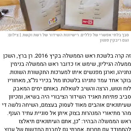
סבך בלתי אפשרי של כללים. רישיונות השידור של רשת וקשת. |
צילום:
נעם ריבקין פנטון
זה קרה בלשכת ראש הממשלה בקיץ 2016. רן ברץ, השכן
ממעלה הגיליון, שימש אז כדובר ראש הממשלה בנימין
נתניהו, וארגן מפגשים איתו למערכות התקשורת השונות.
בוקר אחד עמד נתניהו בלשכתו מול בכירי גל"צ, מאחוריו
לוח וטוש, הרצה והשיב לשאלות. באותם ימים המאבק
סביב פתיחת תאגיד השידור הציבורי היה בשיאו, ומכיוון
שעיתונאים אוהבים מאוד לעסוק בעצמם, השיחה גלשה די
מהר מתיאורי המנהרות בצוק איתן אל סוגיית עתיד הענף.
ראש הממשלה הבהיר: "כן, אתם העיתונאים תיאלצו
להתמודד עם תחרות. אמרתי גם לחברת החדשות של ערוץ