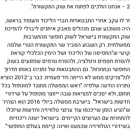
2 – אנחנו הולכים לפתוח את שוק התקשורת".
זר לוּ עקב אחרי התבטאויות חברי הליכוד והעומד בראשו,
היה משוכנע שהם מנהלים מאבק איתנים ליברלי להפיכת
שוק התקשורת בישראל לשוק חופשי מהתערבות
ממשלתית. רק השבוע הסביר שר התקשורת הטרי שלמה
קרעי ש"התפיסה של הליכוד ושל הימין הכלכלי קוראת
להסרת חסמים ורגולציה, ולהסרת גורמים שפוגעים בשוק
החופשי ובתחרות". גם ההתבטאות של נתניהו באותו תדרוך
לגל"צניקים ממש לא הייתה חד־פעמית. כבר ב־2012 הוציא
נתניהו הודעה שלפיה "ראש הממשלה מתנגד למונופול בכל
תחום, ולא יסכים למציאות שבה ייווצר מונופול על שידורי
חדשות בישראל". בישיבת ממשלה ביולי 2016 הוא הצהיר
ש"הגיע הזמן שייכנסו עוד ערוצי טלוויזיה וחדשות שיוכלו
להתחרות עם הערוצים הקיימים. בישראל ישנה ריכוזיות
בשידורי הטלוויזיה שכמעט ואינה קיימת בעולם החופשי".