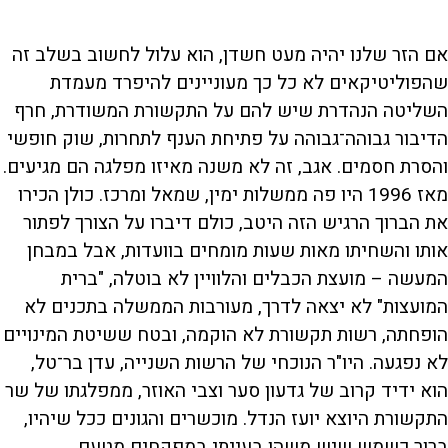
אם הזר שלנו יהיה מעט חשדן, הוא עלול לחשוב בשלב זה
שהפוליטיקאים לא כל כך מעוניינים להיפרד מעמדת
השליטה הנהדרת שיש להם על התקשורת המשודרת, חרף
הדיבור גבוהה־גבוהה על פתיחת הענף לתחרות, שוק חופשי
והסרת חסמים. אגב, זה לא משנה מאיזו מפלגה הם מגיעים.
מאז 1996 היו פה ממשלות ימין, שמאל ומרכז. כולן הכירו
את הברוך הרגיש הזה היטב, כולם דיברו על הצורך לפתור
אותו והשחיתו מאות שעות מומחים בוועדות, אבל במבחן
המעשה – מועצת הכבלים והלוויין לא בוטלה, "ברית
המועצות" לא יצאה לדרך, מעורבות הממשלה בתכנים לא
הופחתה, רשות תקשורת לא הוקמה, ובטח ששיטת המינויים
לא נפגעה. היו"ר הנוכחי של הרשות השנייה, עדן בר־טל,
הוא ידיד קרוב של גדעון סער וצבי האוזר, ממפלגתו של שר
התקשורת היוצא יועז הנדל. מוכשרים והגונים ככל שיהיו,
ברור כשמש שיש משהו בעייתי במפקחים מטעם