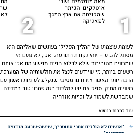
מאה מוסלמים ושני
החב
איטלקים: הכיתה
שהת
שהכניסה את ארץ המגף
לאנ
2
1
לפאניקה
לעומת עוצמתו של ההליך הפלילי בעונשים שאליהם הוא
מסוגל להגיע – זוהי נקודת התורפה. ואכן, לא פעם מי
שמרוויח מהזהירות שלא לכלוא חפים מפשע הם אכן אותם
רשעים ביותר, מי שיודעים לנצל את חולשותיה של המערכת
הרבה יותר מאשר אזרח נורמטיבי שנקלע לעימות ראשון עם
רשויות החוק. ספק אם יש למלכוד הזה פתרון טוב במדינה
שמבקשת לשמור על זכויות אזרחיה
עוד כתבות בנושא
"אנשים לא הולכים אחרי סמוטריץ', שישה-שבעה מנדטים