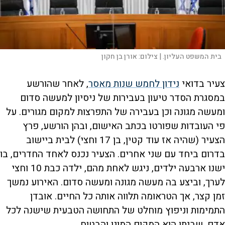
בית המשפט העליון. |
צילום:
אורן בן חקון
צעיר בדואי
נידון לחמש שנות מאסר
, לאחר שהורשע
במסגרת הסדר טיעון בעבירות של ניסיון למעשה סדום
ומעשה מגונה וכן בעבירה של התפרצות למקום מגורים. על
פי העובדות שפורטו בכתב האישום, ובהן הורשע, פרץ
הצעיר (שהיה אז עוד קטין, בן 17 וחצי) לבית ביישוב
בדרום ביחד עם שני אחרים. הצעיר נכנס לאחד החדרים, בו
ישנו ארבעה ילדים, ניגש לאחת מהם, ילדה כבת 10 וחצי
לערך, וביצע בה מעשה מגונה ומעשה סדום. האירוע נמשך
זמן קצר, אך הטראומה תלווה אותה כל החיים. אובדן
התמימות וניפוץ מוחלט של התחושה הטבעית שישנה לכל
אדם, שביתו הוא המקום המוגן והבטוח.