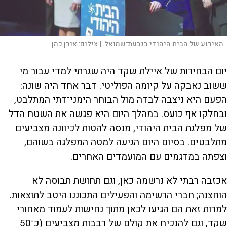
האירוע של הבית היהודי בגבעת־שמואל. |
צילום:
אורן כהן
יום הבחירות של איילת שקד היה שגרתי למדי עבור מי
ששוב נאבקה על קיומה הפוליטי. דבר אחד היה שונה:
הפעם היא ניצבה לבדה מול הבוחר הימני־דתי המתלבט,
ובחלקו אף כועס. במהלך היום היא פגשה את השטח הדל
של מפלגת הבית היהודי, מנסה להטות לכיוונה מצביעים
מתלבטים. בסיום היום הגיעה למטה המפלגה בשוהם,
וצפתה במדגמים עם המועמדים האחרים.
אכזבה רבתי לא נרשמה כאן, וגם תחושת תבוסה לא
הוחצנה; חברי הרשימה והפעילים התכוננו היטב לתוצאות.
למרות זאת הם הגיעו לכאן מתוך נחישות לעמוד מאחורי
שקד, וגם להנכיח את קולם של רבבות מצביעים (כ־50