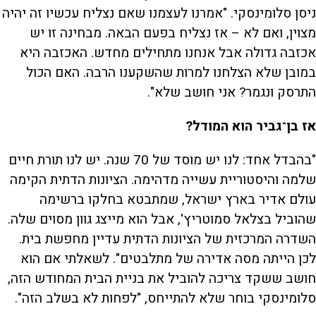
ניסן סלומינסקי. "אמרנו לעצמנו שאם נצליח עכשיו זה יהיה
מצוין, ואם לא – אז נצליח בפעם הבאה. מבחינה זו יש
אכזבה גדולה אבל אנחנו מתחילים מחדש. האכזבה היא
במובן שלא הצלחנו למרות שהשקענו הרבה. האם הכול
התרסק ונגמר? אני חושב שלא".
אז בן־גביר הוא המודל?
"בהבדל אחד: לנו יש מוסד של 70 שנה. יש לנו תורת חיים
שלמה והיסטוריית עשייה מדהימה. הציונות הדתית הקימה
עולם אדיר בארץ ישראל, שמתבטא בחלקו ברשימה
שהוביל בצלאל סמוטריץ', אבל הוא מייצג גוון מסוים שלה.
השדרה המרכזית של הציונות הדתית עדיין מחפשת בית.
לכן הייתה מסה אדירה של מתלבטים". לשאלתי אם הוא
חושב ששקד צריכה להוביל את בניית הבית המחודש הזה,
סלומינסקי בוחר שלא להתייחס, "לפחות לא בשלב הזה".