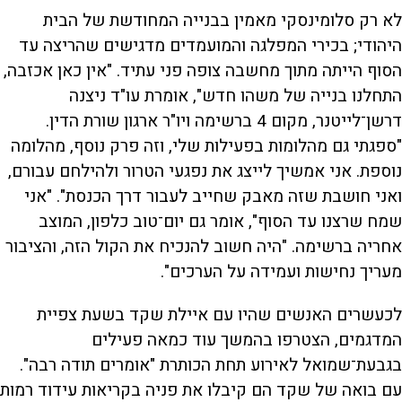
לא רק סלומינסקי מאמין בבנייה המחודשת של הבית
היהודי; בכירי המפלגה והמועמדים מדגישים שהריצה עד
הסוף הייתה מתוך מחשבה צופה פני עתיד. "אין כאן אכזבה,
התחלנו בנייה של משהו חדש", אומרת עו"ד ניצנה
דרשן־לייטנר, מקום 4 ברשימה ויו"ר ארגון שורת הדין.
"ספגתי גם מהלומות בפעילות שלי, וזה פרק נוסף, מהלומה
נוספת. אני אמשיך לייצג את נפגעי הטרור ולהילחם עבורם,
ואני חושבת שזה מאבק שחייב לעבור דרך הכנסת". "אני
שמח שרצנו עד הסוף", אומר גם יום־טוב כלפון, המוצב
אחריה ברשימה. "היה חשוב להנכיח את הקול הזה, והציבור
מעריך נחישות ועמידה על הערכים".
לכעשרים האנשים שהיו עם איילת שקד בשעת צפיית
המדגמים, הצטרפו בהמשך עוד כמאה פעילים
בגבעת־שמואל לאירוע תחת הכותרת "אומרים תודה רבה".
עם בואה של שקד הם קיבלו את פניה בקריאות עידוד רמות