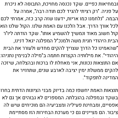
ובמחיאות כפיים. שקד נכנסה מחויכת, התבוסה לא ניכרת
על פניה. "רק רציתי להגיד לכם תודה רבה", אמרה על
הבמה. "נלחמנו כמו אריות, ידענו שזה קרב כזה, אמרתי לכם
לכל אורך הדרך. אבל הלכנו עם האמת שלנו. הקול שלנו הוא
קול חשוב מאוד ונמשיך להשמיע אותו". שקד הודתה ליו"ר
הבית היהודי חגית משה ולמנכ"ל המפלגה יגאל דנינו,
"שהאמינו כל הדרך שצריך להקים מחדש ולעורר את הבית
היהודי". את מילותיה הקצרות חתמה ב"מילה לבנימין נתניהו:
אם התוצאות נכונות, אני מאחלת לו ברכות ובהצלחה, שיזכה
להקים ממשלת ימין יציבה לארבע שנים, שתחזיר את
המדינה לתפקוד".
תוצאות האמת יחשפו כמה בדיוק מבני הציונות הדתית בחרו
בשקד ובמפלגה בהובלתה. המספרים לא גבוהים אך גם לא
אפסיים, ומבחינת פעיליה ומצביעיה הם מוכיחים שיש לה
ציבור. הם מציינים גם כי מערכת הבחירות הזו מסתיימת