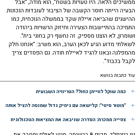
ממשיכים הלאה. היו טעויות בשטח", הוא מודה, "אבל
הבעיה הייתה חוסר הקשבה של הציבור לעובדות הנכונות.
ההישגים שהביאה איילת שקד בממשלה הנוכחית, כמו
התמיכה בהתיישבות הצעירה וחיזוק הרשויות ביהודה
ושומרון, לא הוצגו מספיק. זה נחשף רק בחוגי בית".
לשאלתי מדוע הגיע לכאן הערב, הוא משיב: "אנחנו חלק
מהמפלגה ובאנו להגיד לאיילת תודה. גם הפסדים צריך
לקבל בכבוד".
עוד כתבות בנושא
כמה שוקל לווייתן כחול? הטריוויה השבועית
"מוטור סיטי": קלישאה עם גימיק גדול שמנסה להציל אותה
צפייה ממכרת: הסדרה שניבאה את המציאות הטכנולוגית
נוי רוזנפלד, מקום 8 ברשימה, מגיע לאולם ומחבק את