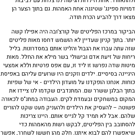
ולהתאוורר. אחת הילדות הגישה לנו צלחת עם לביבות
דמויות ספינג' שטיגנה אחת האמהות. גם בתוך הצער הן
מצאו דרך להביע הכרת תודה.
הביקור במרכז הפליטים של קורצ'ובה היה אפילו קשה
יותר. בתוך קניון שעדיין לא הושמש דחסו מאות פליטים
שזה עתה עברו את הגבול והלינו אותם במסדרונות. בליל
ריחות של זיעת אדם ובישולי בשר מילא את החלל. מאות
מיטות שדה נפרשו זו ליד זו, עם אפס פרטיות וללא אמצעי
היגיינה בסיסיים. ילדים וזקנים היו שרועים עליהם באפיסת
כוחות. אנחנו הופקדנו על מועדון הילדים - אי של שפיות
בתוך הבלגן ששרר שם. המתנדבים שקדמו לנו ציידו את
המקום במשחקים ובעמדת לקים. העבודה במתנ"ס לכאורה
פשוטה – להעסיק את הילדים ולהעניק מעט שקט להורים
שלהם. אבל לא תמיד קל לגייס אותם. היינו צריכות
להסתובב בין הפליטים, לבקש רשות מהאמהות כדי
שיאפשרו להם לבוא איתנו. חלק מהן חששו לשחרר, אפשר