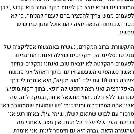
המתנדבים שהוא יוצא רק לפנות בוקר. התור הוא קדוש, לכן
לפעמים ממש צריך להפציר בהם לעצור למנוחה, כי לא
בטוח שבתחנה הבאה יהיה להם אוכל ומזון כמו שיש
עכשיו.
התקשורת, ברוב המקרים, נעשית באמצעות אפליקציה של
גוגל טרנסלייט. הם מקליטים שאלה ואנחנו מתרגמים.
לפעמים ההקלטה לא יוצאת טוב, ואנחנו נתקלים בחיוך
ראשון כשהפלט משעשע אותם. בתוך האוהל אני פוגשת
צעירה כבת 18 עם ילד. "הוא מקיא", היא אומרת לי דרך
האפליקציה, ואני רצה לחפש לה רופא. בתוך דקות מופיע
שם גבר ללא חלוק. הוא מתשאל אותה, ובמקביל מגיעה
אליי אחת המתנדבות ומעדכנת: "יש שמועות שמסתובב כאן
סרסור עם לבוש שתואם לשלו, שימי עין". באותו רגע אני
נדרכת. העין שלי עליה כל הזמן. אין מצב שאחרי מה
שהנערה הזאת עברה היא גם תימסר לזנות, אני אומרת