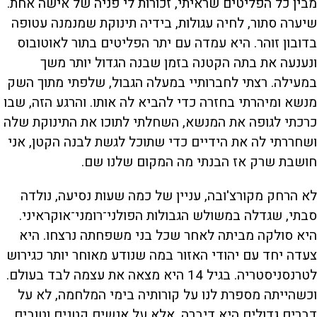
מבין כל הפליטים שראיתי, זכורות לי פניה של אישה אחת.
שיערה סתור, לחיה עגולות, בידיה תינוקת שמנמנה עטופה
בדובון זוהר. היא עמדה עם יתר הפליטים בתור לאוטובוס
ונענעה את בתה הקטנה בזמן שבנה הגדול יותר משך
במעילה. רצתי לחברותיי במעלה הגבול, שלפתי מתוך השק
מנשא ומיהרתי בחזרה כדי להביא לה אותו. והרגע הזה, שבו
כרכתי לגופה את המנשא, השחלתי לתוכו את התינוקת שלה
ושחררתי לה את הידיים כדי שתוכל לגשת לבנה הקטן, אני
חושבת שרק אז הבנתי מה המקום שלנו שם.
לא הרחק מקורצ'ובה, עניין של כמה שעות נסיעה, נולדה
סבתי, שגדלה במשולש הגבולות הפולני־רומני־אוקראיני.
היא סולקה מביתה לאחר שכל בני משפחתה נרצחו. היא
צעדה יחד עם יהודי האזור במה שנודע מאוחר יותר כגירוש
לטרנסניסטריה. בגיל 14 היא מצאה את עצמה לבד בעולם.
וכשהייתה מספרת לנו על קורותיה בימי המלחמה, לא על
דברים גדולים היא דיברה, אלא על אנשים קטנים וטובים