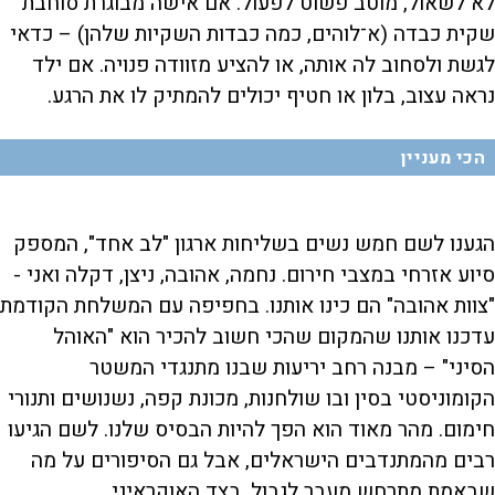
לא לשאול, מוטב פשוט לפעול. אם אישה מבוגרת סוחבת
שקית כבדה (א־לוהים, כמה כבדות השקיות שלהן) – כדאי
לגשת ולסחוב לה אותה, או להציע מזוודה פנויה. אם ילד
נראה עצוב, בלון או חטיף יכולים להמתיק לו את הרגע.
הכי מעניין
הגענו לשם חמש נשים בשליחות ארגון "לב אחד", המספק
סיוע אזרחי במצבי חירום. נחמה, אהובה, ניצן, דקלה ואני -
"צוות אהובה" הם כינו אותנו. בחפיפה עם המשלחת הקודמת
עדכנו אותנו שהמקום שהכי חשוב להכיר הוא "האוהל
הסיני" – מבנה רחב יריעות שבנו מתנגדי המשטר
הקומוניסטי בסין ובו שולחנות, מכונת קפה, נשנושים ותנורי
חימום. מהר מאוד הוא הפך להיות הבסיס שלנו. לשם הגיעו
רבים מהמתנדבים הישראלים, אבל גם הסיפורים על מה
שבאמת מתרחש מעבר לגבול, בצד האוקראיני.