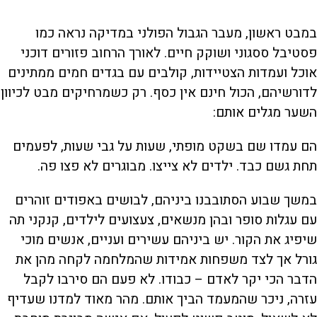
במבט ראשון, מעבר הגבול הפולני במדיקה נראה כמו
פסטיבל ססגוני ושוקק חיים. לאורך הרחוב פזורים דוכני
אוכל ועמדות הצטיידות, קולבים עם בגדים חמים ממתינים
לדורשיהם, הכול חינם אין כסף. רק כשמרחיקים מבט לכיוון
השער מגלים אותם:
הם עמדו שם בשקט מופתי, שעות על גבי שעות, לפעמים
תחת גשם כבד. ילדים לא צייצו. מבוגרים לא פצו פה.
במשך שבוע הסתובבנו ביניהם, לבושים באפודים זוהרים
עם עגלות סופר ובהן מנשאים, צעצועים לילדים, קנקני תה
שיפיג את הקור. יש ביניהם עשירים ועניים, אנשים מוכי
גורל אך לצד משפחות אמידות שהמלחמה לקחה מהן את
הדבר הכי יקר לאדם – כבודו. לא פעם הם סירבו לקבל
עזרה, ניכר שהמעמד הביך אותם. מהר מאוד למדנו שעדיף