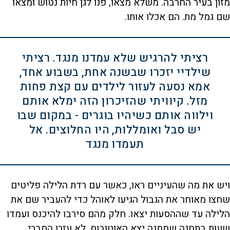
מזון בעיר החרבה. משלא מצאו, פנו לגן חיות נטוש ומצאו
שם גמל מת. הם אכלו אותו.
רציתי להרגיש שלא עמדנו מנגד. רציתי
שילדיי יזכרו שבשנה אחת, בשבוע אחד,
אמא נסעה לעזור לילדים עם קצת פחות
מזל. קיוויתי שהזיכרון הזה ימלא אותם
וילווה אותם כשיהיו בוגרים - במקום שבו
יש סבל ואומללות, היו החלוצים. אל
תעמדו מנגד
ויש את מה שהעיניים ראו, כאשר עם רדת הלילה פליטים
שחצו מאוחר את הגבול הגיעו לאוהל כדי להעביר שם את
הלילה עד שההסעות יצאו. חלק מהם סירבו להיכנס ועמדו
שעות בתחנה שממנה יצא האוטובוס. לא עזרו הסברי