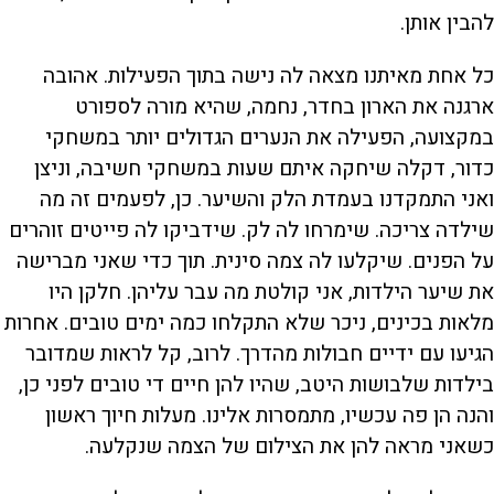
להבין אותן.
כל אחת מאיתנו מצאה לה נישה בתוך הפעילות. אהובה
ארגנה את הארון בחדר, נחמה, שהיא מורה לספורט
במקצועה, הפעילה את הנערים הגדולים יותר במשחקי
כדור, דקלה שיחקה איתם שעות במשחקי חשיבה, וניצן
ואני התמקדנו בעמדת הלק והשיער. כן, לפעמים זה מה
שילדה צריכה. שימרחו לה לק. שידביקו לה פייטים זוהרים
על הפנים. שיקלעו לה צמה סינית. תוך כדי שאני מברישה
את שיער הילדות, אני קולטת מה עבר עליהן. חלקן היו
מלאות בכינים, ניכר שלא התקלחו כמה ימים טובים. אחרות
הגיעו עם ידיים חבולות מהדרך. לרוב, קל לראות שמדובר
בילדות שלבושות היטב, שהיו להן חיים די טובים לפני כן,
והנה הן פה עכשיו, מתמסרות אלינו. מעלות חיוך ראשון
כשאני מראה להן את הצילום של הצמה שנקלעה.