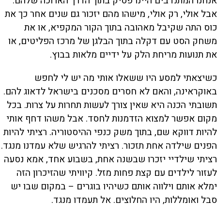
אנחנו המתנדבים היינו פסיק בתוך הדרך הארוכה שלהם.
אבל אולי, רק אולי, מישהו מהם יזכור גם שנים אחר כך את
כוס התה שקיבל מאהובה בתוך הקור המקפיא, או את
משחק הסט עם דקלה בתוך הבלגן של מרכז הפליטים, או
את תנועות מריחת הלק על ידיים מלאות בבוץ.
כשיצאתי למסע היו ששאלו אותי מה יש לי לחפש
באוקראינה, והאם לא חסרים מסכנים בישראל לדאוג להם.
תשובתי הכנה היא שאין צורך לעשות תחרות על צרות. בכל
מקום אפשר למצוא הזדמנות לחסד. אבל משהו דחף אותי
להיות דווקא שם, בתוך משק כנפי ההיסטוריה. רציתי להיות
הפנים שילדה אחת תזכור. רציתי להרגיש שלא עמדנו מנגד.
רציתי שילדיי יזכרו שבשנה אחת, בשבוע אחד, אמא נסעה
לעזור לילדים עם קצת פחות מזל. קיוויתי שהזיכרון הזה
ימלא אותם וילווה אותם כשיהיו בוגרים – במקום שבו יש
סבל ואומללות, היו החלוצים. אל תעמדו מנגד.