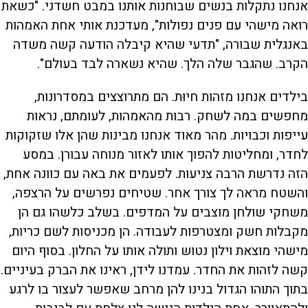
אנחנו נתקלות בנשים שבוחנות אותנו במבט חשדני. "כשאת
רואה מישהי עם פנים נפולות", מעדכנת אותי אחת האמהות
באנגלית שבורה, "תדעי שהיא קיבלה הודעה קשה משדה
הקרב. שהגבר שלה הלך. שהיא נשארה לבד בעולם".
בילדים אנחנו מזהות חיוּת. הם מתרוצצים במסדרונות,
מחפשים במה לשחק. רבות מהאמהות, לעומתם, נראות
עייפות וכבויות. מהר מאוד אנחנו מבינות שהן אלו שזקוקות
לחדר, ומחליטות להפוך אותו לאזור מנוחה עבורן. במסע
הזה נדרשת הרבה צניעות. לפעמים את באה עם כוונה אחת,
והשטח מראה לך צורך אחר. שטיחים נפרשים על הרצפה,
משחקי שולחן מוצבים על המדפים. בשלב כלשהו גם הן
מקבלות חשק ומצטרפות לעבודה. הן מכניסות לשם כריות,
מישהי מוצאת וילון נטוש ותולה אותו על החלון. בסוף היום
קשה לזהות את החדר. עמדנו לידן, ראינו את הברק בעיניים.
בתוך התוהו הגדול בנינו להן מרחב שאפשר לעצור בו לרגע