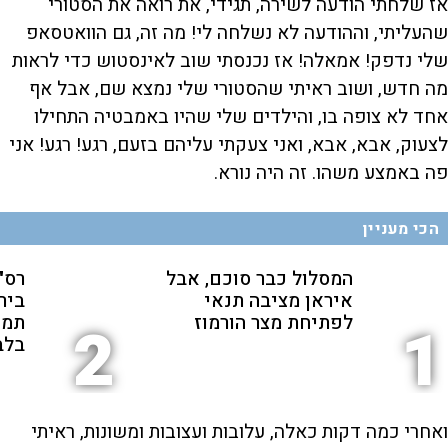
אז שלחתי הודעה לשירה, תגידי, את רואה את הסטורי
שהעליתי, וההודעה לא נשלחה לי! מה זה, גם הוואטסאפ
שלי נדפק! אמאלה! אז נכנסתי שוב לאינסטוש כדי לראות
מה חדש, ושוב ראיתי שהסטורי שלי נמצא שם, אבל אף
אחד לא צופה בו, והילדים שלי שהיו באמבטיה התחילו
לצעוק, אבא, אבא, ואני צעקתי עליהם בזעם, רגע! רגע! אני
פה באמצע משהו. זה היה נורא.
הכי מעניין
המסלול כבר סוכם, אבל
רס"ן
איראן מציבה תנאי
ביר
לפתיחת מצר הורמוז
תמי
2
1
בלב
ואחרי כמה דקות כאלה, עלובות ועצובות ומשונות, ראיתי