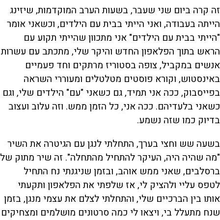
זה קרה ביום שני שעבר, בשעות הערב המוקדמות, שיזינג
הייתה בעבודה, ואני הייתי בבית עם הילדים, וכשאני אומר
"הייתי בבית עם הילדים" אני מתכוון שהייתי תקוע עם
הראש בתוך הפלאפון החדש והיקר שלי, מתכתב עם עשרות
אנשים במקביל, צופה בסטוריז מרתקים וחד פעמיים
באינסטוש, וקורא פוסטים מטלטלים ומעוררי השראה
בפייסבוק, ככה אני תמיד, גם כשאני "עם" הילדים שלי, וגם
כשאני בלעדיהם. ככה אני, כל הזמן ממש. וזה עלוב ועצוב
בדיוק כמו שזה נשמע.
בשעה שש וחצי בערך, התחלתי לנגן עם הגיטרה את השיר
"מה שהיה היה, העיקר להתחיל מהתחלה". זה שיר מתוק של
ברסלבים, שאני ממש אוהב, ובזמן שניגנתי נח התחיל
לטפס עליי ולהציק לי, אז שלפתי את הפלאפון ותקעתי
אותו בין הברכיים שלי, והתחלתי לצלם את עצמי מנגן, בזמן
שנח מתעלל בי, ויצאו לי כמה סרטונים מושלמים ומצחיקים