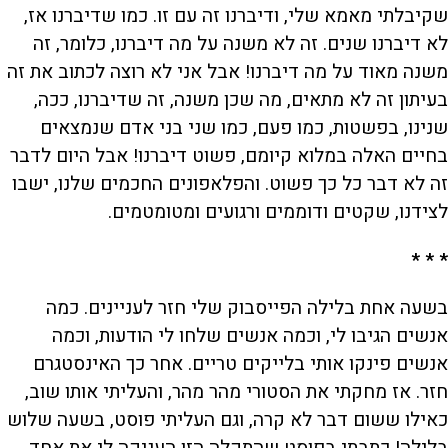
שקיבלתי מאמא שלי, ודיברנו זה עם זו. כמו שדיברנו אז,
לא דיברנו שנים. זה לא משנה על מה דיברנו, כלומר, זה
משנה מאוד על מה דיברנו! אבל אני לא רוצה לכתוב את זה
בעיתון זה לא מתאים, מה שכן משנה, זה שדיברנו, ככה,
שנינו, בפשטות, כמו פעם, כמו שני בני אדם שנמצאים
בחיים האלה במלוא קיומם, פשוט דיברנו! אבל היום לדבר
זה לא דבר כל כך פשוט. והפלאפונים החכמים שלנו, ישבו
לצידנו, שקטים ודוממים ורגועים ומטומטמים.
* * *
בשעה אחת בלילה הפייסבוק שלי חזר לעניינים. כמה
אנשים הגיבו לי, וכמה אנשים שלחו לי הודעות, וכמה
אנשים פינקו אותי בלייקים טריים. אחר כך האינסטגרם
חזר. אז מחקתי את הסטורי מהר מהר, והעליתי אותו שוב,
כאילו ששום דבר לא קרה, וגם העליתי פוסט, בשעה שלוש
בלילה! כתבתי בפוסט שהתקלה הזו העניקה לי את אחד