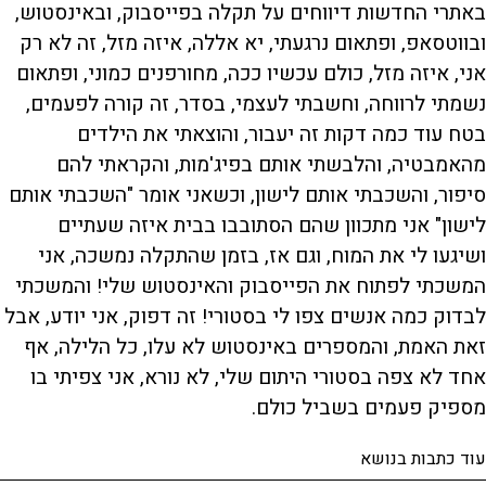
באתרי החדשות דיווחים על תקלה בפייסבוק, ובאינסטוש,
ובווטסאפ, ופתאום נרגעתי, יא אללה, איזה מזל, זה לא רק
אני, איזה מזל, כולם עכשיו ככה, מחורפנים כמוני, ופתאום
נשמתי לרווחה, וחשבתי לעצמי, בסדר, זה קורה לפעמים,
בטח עוד כמה דקות זה יעבור, והוצאתי את הילדים
מהאמבטיה, והלבשתי אותם בפיג'מות, והקראתי להם
סיפור, והשכבתי אותם לישון, וכשאני אומר "השכבתי אותם
לישון" אני מתכוון שהם הסתובבו בבית איזה שעתיים
ושיגעו לי את המוח, וגם אז, בזמן שהתקלה נמשכה, אני
המשכתי לפתוח את הפייסבוק והאינסטוש שלי! והמשכתי
לבדוק כמה אנשים צפו לי בסטורי! זה דפוק, אני יודע, אבל
זאת האמת, והמספרים באינסטוש לא עלו, כל הלילה, אף
אחד לא צפה בסטורי היתום שלי, לא נורא, אני צפיתי בו
מספיק פעמים בשביל כולם.
עוד כתבות בנושא