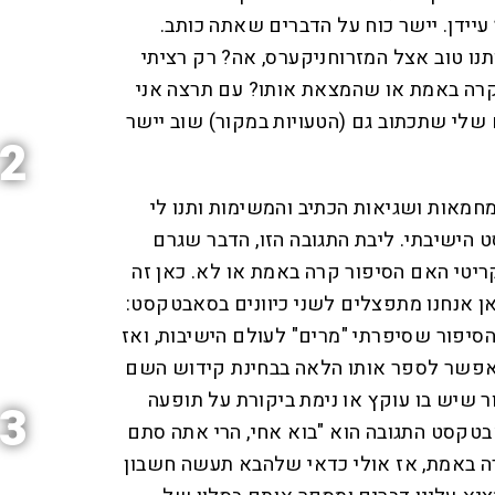
 עיידן. יישר כוח על הדברים שאתה כותב.
ו טוב אצל המזרוחניקערס, אה? רק רציתי
 קרה באמת או שהמצאת אותו? עם תרצה אני
שלי שתכתוב גם (הטעויות במקור) שוב יישר
2
חמאות ושגיאות הכתיב והמשימות ותנו לי
הישיבתי. ליבת התגובה הזו, הדבר שגרם
קריטי האם הסיפור קרה באמת או לא. כאן זה
ן אנחנו מתפצלים לשני כיוונים בסאבטקסט:
יפור שסיפרתי "מרים" לעולם הישיבות, ואז
ואפשר לספר אותו הלאה בבחינת קידוש השם
ר שיש בו עוקץ או נימת ביקורת על תופעה
3
בטקסט התגובה הוא "בוא אחי, הרי אתה סתם
רה באמת, אז אולי כדאי שלהבא תעשה חשבון