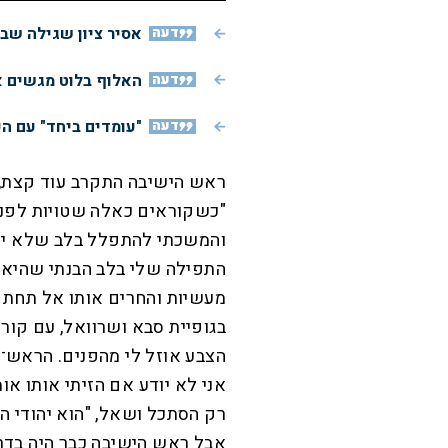
דעה
אסיר ציון שגילה שב
דעה
האלוף בלוט מגשים א
דעה
"עומדים ביחד" עם ה
ראש הישיבה התקרב עוד קצת, ה
"כשקוראים כאלה שטויות לפני
והמשכתי להתפלל בלב שלא ירים 
התפילה שלי בלב הבנתי שהיא ל
מעשיות והחרים אותו אל תחת חי
בגופיית סבא ושרוואל, עם קורי
הצבע אוזל לי מהפנים. הראש־י
אני לא יודע אם הזיתי אותו או
רק הסתכל ושאל, "הוא יהודי הב
אבל ראש הישיבה כבר היה בדרך