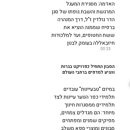
האדמה: מסגירת המעגל
המרגשת והשבת גופתו של סגן
הדר גולדין ז"ל, דרך המנהרה
ברפיח שממנה הוציא את
ששת החטופים, ועד למלכודות
חיזבאללה בעומק לבנון
00:33
הסבון התחיל כפרויקט בגרות
והגיע למדפים ברחבי העולם
במיזם "טבעיינות" עובדים
תלמידי כפר הנוער עיינות לצד
תלמידים ממסגרות חינוך
מיוחד: הם מגדלים צמחים,
מפיקים שמנים ומפתחים
סבונים ומוצרי ספא משלב