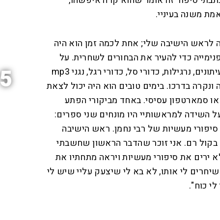
תבתי סיפור זה אומר שהוא קרה איפשהו,
מת משנה בעיניי.
יה לראש הישיבה שלי; אחת לכמה זמן הוא היה
ימייה כדי להעיר את הבחורים לשחרית. על
5
הדרך הוא היה מחרים ספרים, עיתונים, נרגילות, כדורי סל, כדורי רגל, נגני mp3
ונקרה בדרכו. בימים טובים הוא היה יכול לצאת
או סמארטפון עסיסי. באחד מביקורי הפתע
 השידה למראשותיי היו מונחים שני ספרים:
ו סיפורי מעשיות של רבי נחמן. ראש הישיבה
 בקול רם. אני זוכר שהדבר הראשון שחשבתי
 ירים את סיפורי מעשיות ויראה מתחתיו את
 שיחרים לי אותו, לא בא לי שיצעק עליי שיש לי
לי כוח".