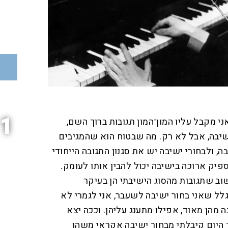
1
י מקבל עליו המון־המון תגובות ברוך השם,
שיבה, אבל לא רק. מה שבטוח הוא שהמגיבים
, ולבחורי ישיבה יש את סגנון התגובה הייחודי
ק ארוכה בישיבה יכול להבין אותו לעומק.
וב שתגובות מהסוג הישיבתי הן בעיקר
בגלל שאני בחור ישיבה לשעבר, אני לגמרי לא
ה מהן מאוד, אפילו מתענג עליהן. וככה יצא
היום קיבלתי מבחור ישיבה אקראי משהו