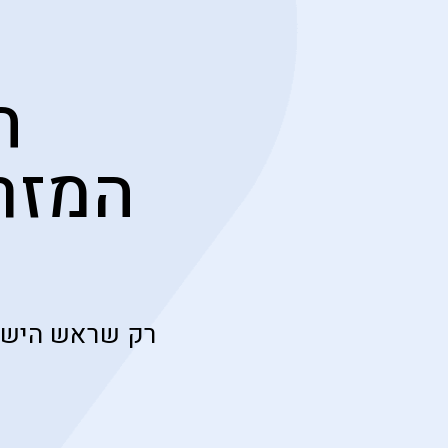
ח
המזר
רק שראש הישיב