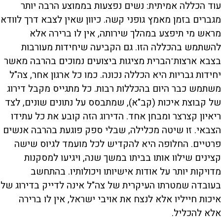
עוד הכללה אמיתית: נשים נפצעות בממוצע הרבה יותר
מגברים בזמן מאמץ גופני קשה. כיוון שאין לצבא דרך לוודא
מראש מי תיפצע במהלך שירותה, אין לו ברירה אלא
להשתמש בהכללה הזו. גם הקביעה שיחידות מעורבות
בצבא ארצות־הברית מציגות ביצועים נמוכים בהרבה מאשר
יחידות גבריות היא הכללה נכונה. כמו כל ארגון אחר, צה"ל
משתמש כבר היום בהכללות רבות. כל מתגייס מקבל דירוג
של קבוצת איכות (קב"א), שמתבסס על נתונים שונים, לצד
ריאיון קצרצר ומבחן אחד. הדירוג הזה קובע את כל עתידו
הצבאי. זו שיטה מכלילה, שבלי ספק פוגעת בהרבה אנשים
פרטיים. החלופה היא להקדיש לכל מועמד לגיוס שישה
קצינים שילוו אותו בביתו במשך שנה, ויגיעו למסקנות
מדויקות יותר על אודות אישיותו ויכולותיו. בהתחשב
בעובדה שמטרתו העיקרית של צה"ל אינה לדייק בדירוג של
איכות חייליו אלא לנצח את אויבי ישראל, אין לו ברירה
אלא להכליל.