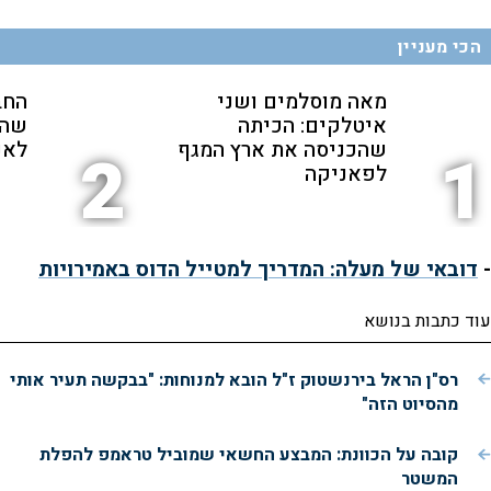
הכי מעניין
מאה מוסלמים ושני
החב
איטלקים: הכיתה
שהת
שהכניסה את ארץ המגף
לאנ
2
1
לפאניקה
-
דובאי של מעלה: המדריך למטייל הדוס באמירויות
עוד כתבות בנושא
רס"ן הראל בירנשטוק ז"ל הובא למנוחות: "בבקשה תעיר אותי
מהסיוט הזה"
קובה על הכוונת: המבצע החשאי שמוביל טראמפ להפלת
המשטר