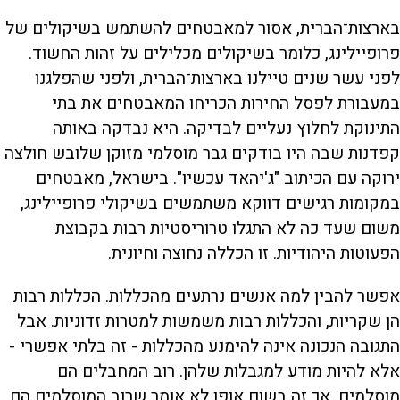
בארצות־הברית, אסור למאבטחים להשתמש בשיקולים של
פרופיילינג, כלומר בשיקולים מכלילים על זהות החשוד.
לפני עשר שנים טיילנו בארצות־הברית, ולפני שהפלגנו
במעבורת לפסל החירות הכריחו המאבטחים את בתי
התינוקת לחלוץ נעליים לבדיקה. היא נבדקה באותה
קפדנות שבה היו בודקים גבר מוסלמי מזוקן שלובש חולצה
ירוקה עם הכיתוב "ג'יהאד עכשיו". בישראל, מאבטחים
במקומות רגישים דווקא משתמשים בשיקולי פרופיילינג,
משום שעד כה לא התגלו טרוריסטיות רבות בקבוצת
הפעוטות היהודיות. זו הכללה נחוצה וחיונית.
אפשר להבין למה אנשים נרתעים מהכללות. הכללות רבות
הן שקריות, והכללות רבות משמשות למטרות זדוניות. אבל
התגובה הנכונה אינה להימנע מהכללות - זה בלתי אפשרי -
אלא להיות מודע למגבלות שלהן. רוב המחבלים הם
מוסלמים, אך זה בשום אופן לא אומר שרוב המוסלמים הם