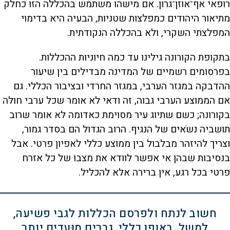
רופאי אף־אוזן־גרון. אם מישהו משתמש בהכללה הזו כחלק
מתיאור היהודים כמפלצות שטניות, הבעיה היא בדימוי
המפלצתי השקרי, ולא בהכללה הנקודתית.
בתקופת הקורונה גילינו עד כמה חיוניות ההכללות.
בפרסומים רשמיים של המדינה מבדילים בין שיעור
ההדבקה במגזר הערבי, במגזר החרדי ובציבור הכללי. גם
אם הממוצע הערבי גבוה, זה ודאי לא אומר שכל ערבי חולה
בקורונה; כשם שתיוג עיר מסוימת כאדומה לא אומר שרוב
תושביה נשֹאים של הנגיף. הרוב הגדול הם בסדר גמור,
וצריך להיזהר מבלבול בין ממוצע כללי לאפיון פרטי. אבל
בנסיבות שבהן אי אפשר לוודא את מצבו של כל אזרח
פרטי בכל רגע, אין ברירה אלא להכליל.
חשוב לנתח ולפרסם הכללות לגבי פשיעה,
למשל. באופן כללי, גברים מוּעדים יותר