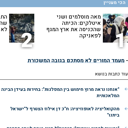
הכי מעניין
מאה מוסלמים ושני
החב
איטלקים: הכיתה
שהת
שהכניסה את ארץ המגף
לאנ
2
1
לפאניקה
-
מעמד המורים לא מסתכם בגובה המשכורת
עוד כתבות בנושא
"אנחנו נראה מרוץ חימוש בין המפלגות": בחירות בעידן הבינה
המלאכותית
מהקואליציה לאופוזיציה: ח"כ דן אילוז הצטרף ל"ישראל
ביתנו"