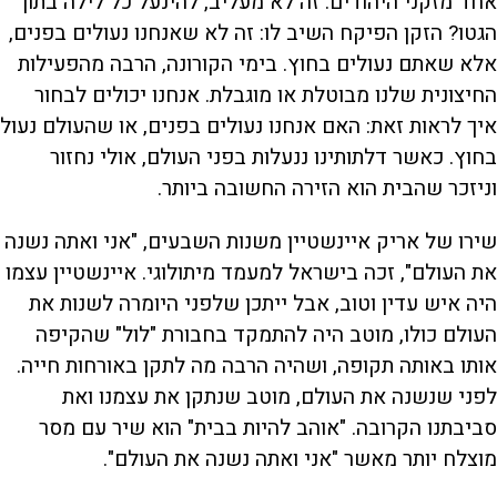
אחד מזקני היהודים: זה לא מעליב, להינעל כל לילה בתוך
הגטו? הזקן הפיקח השיב לו: זה לא שאנחנו נעולים בפנים,
אלא שאתם נעולים בחוץ. בימי הקורונה, הרבה מהפעילות
החיצונית שלנו מבוטלת או מוגבלת. אנחנו יכולים לבחור
איך לראות זאת: האם אנחנו נעולים בפנים, או שהעולם נעול
בחוץ. כאשר דלתותינו ננעלות בפני העולם, אולי נחזור
וניזכר שהבית הוא הזירה החשובה ביותר.
שירו של אריק איינשטיין משנות השבעים, "אני ואתה נשנה
את העולם", זכה בישראל למעמד מיתולוגי. איינשטיין עצמו
היה איש עדין וטוב, אבל ייתכן שלפני היומרה לשנות את
העולם כולו, מוטב היה להתמקד בחבורת "לול" שהקיפה
אותו באותה תקופה, ושהיה הרבה מה לתקן באורחות חייה.
לפני שנשנה את העולם, מוטב שנתקן את עצמנו ואת
סביבתנו הקרובה. "אוהב להיות בבית" הוא שיר עם מסר
מוצלח יותר מאשר "אני ואתה נשנה את העולם".