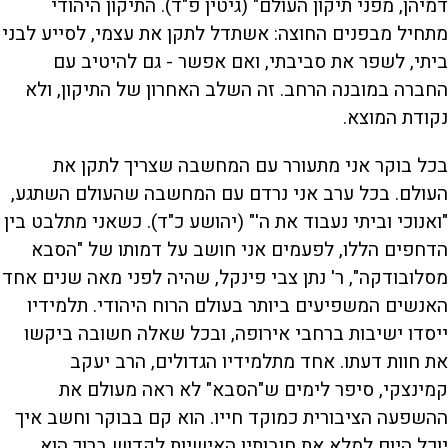
דמיהן, מפני תיקון העולם" (גיטין פ"ד). התיקון היהודי
מתחיל מבפנים החוצה: אשתדל לתקן את עצמי, לסייע לבני
ביתי, לשפר את סביבתי, ואם אפשר - גם להיטיב עם
החברה במובנה הרחב. זה השלב האחרון של התיקון, ולא
נקודת המוצא.
בכל בוקר אני מתעורר עם המחשבה שצריך לתקן את
העולם. בכל ערב אני נרדם עם המחשבה שהעולם השתגע,
"ואנוכי וביתי נעבוד את ה'" (יהושע כ"ד). כשאני מתלבט בין
הדחפים הללו, לפעמים אני חושב על דמותו של "הסבא
מסלובודקה", ר' נתן צבי פינקל, שהיה לפני מאה שנים אחד
האנשים המשפיעים ביותר בעולם הרוח היהודי. תלמידיו
ייסדו ישיבות ברחבי אירופה, ובכל שאלה חשובה ביקשו
את חוות דעתו. אחד מתלמידיו הגדולים, הרב יעקב
קמינצקי, סיפר לימים ש"הסבא" לא ראה מעולם את
ההשפעה הציבורית כמוקד חייו. הוא קם בבוקר וחשב איך
יוכל היום למלא את חובותיו האישיות לקדוש ברוך הוא.