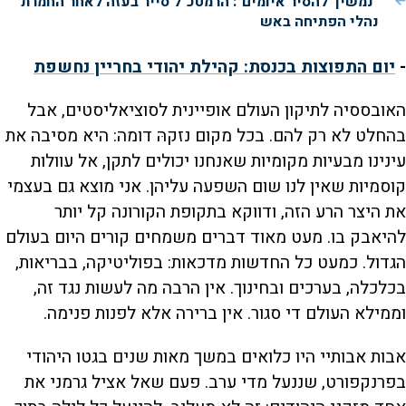
"נמשיך להסיר איומים": הרמטכ"ל סייר בעזה לאחר החמרת
נהלי הפתיחה באש
-
יום התפוצות בכנסת: קהילת יהודי בחריין נחשפת
האובססיה לתיקון העולם אופיינית לסוציאליסטים, אבל
בהחלט לא רק להם. בכל מקום נזקהּ דומה: היא מסיבה את
עינינו מבעיות מקומיות שאנחנו יכולים לתקן, אל עוולות
קוסמיות שאין לנו שום השפעה עליהן. אני מוצא גם בעצמי
את היצר הרע הזה, ודווקא בתקופת הקורונה קל יותר
להיאבק בו. מעט מאוד דברים משמחים קורים היום בעולם
הגדול. כמעט כל החדשות מדכאות: בפוליטיקה, בבריאות,
בכלכלה, בערכים ובחינוך. אין הרבה מה לעשות נגד זה,
וממילא העולם די סגור. אין ברירה אלא לפנות פנימה.
אבות אבותיי היו כלואים במשך מאות שנים בגטו היהודי
בפרנקפורט, שננעל מדי ערב. פעם שאל אציל גרמני את