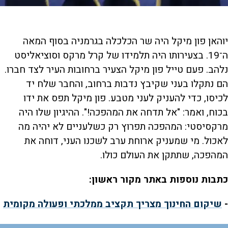
יוהאן פון מיקל היה שר הכלכלה בגרמניה בסוף המאה
ה־19. בצעירותו היה תלמידו של קרל מרקס וסוציאליסט
נלהב. פעם טייל פון מיקל הצעיר ברחובות העיר לצד חברו.
הם נתקלו בעני שקיבץ נדבות ברחוב, והחבר שלח יד
לכיסו, כדי להעניק לעני מטבע. פון מיקל תפס את ידו
בכוח, ואמר: "אל תדחה את המהפכה!". ההיגיון שלו היה
מרקסיסטי: המהפכה תפרוץ רק כשלעניים לא יהיה מה
לאכול. מי שמעניק ארוחת ערב לשכנו העני, דוחה את
המהפכה, שתתקן את העולם כולו.
כתבות נוספות באתר מקור ראשון:
-
שיקום החינוך מצריך תקציב ממלכתי ופעולה מקומית