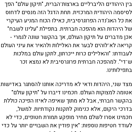
בין היהודים הליברליים בארצות־הברית, "תיקון עולם" הפך
לסיסמה היהודית המרכזית. תחת הדגל הזה מנסים לדחוס
את כל האג'נדה הפרוגרסיבית, כאילו הכוח המניע העיקרי
של היהדות הוא מהפכה חברתית. בתפילת "עלינו לשבח"
אכן מדברים על תיקון העולם, אך בהקשר שונה לגמרי -
קריאה לא־לוהים לבער את האלילות ולהאיר את עיני העולם
לעבודתו: "והאלילים כרות ייכרתון, לתקן עולם במלכות
ש־די". למהפכה חברתית פרוגרסיבית לא נמצא זכר
בתפילותינו.
מצד שני, היהדות ודאי לא מדריכה אותנו להסתגר באדישות
אטומה למצוקות העולם. חכמינו דיברו על "תיקון עולם"
בהקשר חברתי, אבל לא מתוך שאיפה לאיזו הפיכה כוללת
בדרכי היקום, אלא כנימוק לתקנות נקודתיות. למשל,
חכמינו אסרו לשלם מחיר מופקע תמורת חטופים, כדי לא
לעודד חטיפות נוספות: "אין פודין את השבויים יותר על כדי