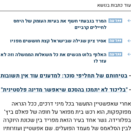
עוד כתבות בנושא
דעה
המרד בגבעתי חשף את בעיות העומק של היחס
לחיילים קרביים
דעה
אסיר ציון שגילה שבישראל קצת חוששים מפניו
דעה
האלוף בלוט מגשים את כל משאלות הממשלה וזה לא
עזר לו
-
בטיחותם של תחליפי סוכר: למדענים עוד אין תשובות
-
"בליכוד לא יתמכו בהסכם שיאפשר מדינה פלסטינית"
אחרי שאפשטיין התעשר בכל מיני דרכים, ככל הנראה
מפוקפקות, הוא רכש בית מפואר על חופה של פאלם ביץ'
בפלורידה. גשר אחד בעיר הזאת מפריד בין שכונת היוקרה
לבין הסלאמס של מעמד הפועלים. שם אפשטיין ועוזרותיו