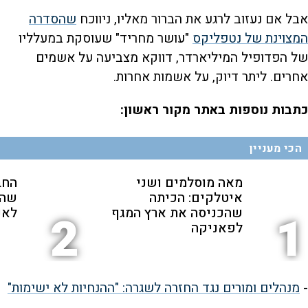
אבל אם נעזוב לרגע את הברור מאליו, ניווכח
שהסדרה
המצוינת של נטפליקס
"עושר מחריד" שעוסקת במעלליו
של הפדופיל המיליארדר, דווקא מצביעה על אשמים
אחרים. ליתר דיוק, על אשמות אחרות.
כתבות נוספות באתר מקור ראשון:
הכי מעניין
מאה מוסלמים ושני
החב
איטלקים: הכיתה
שהת
שהכניסה את ארץ המגף
לאנ
2
1
לפאניקה
-
מנהלים ומורים נגד החזרה לשגרה: "ההנחיות לא ישימות"