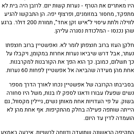
היו מאתרים את הטרף - נערות קשות יום. לרובן היה בית לא
מתפקד, מחסור במזומנים, ופרצוף יפה. הן התבקשו להגיע
לווילה ולתת עיסוי ל"איש זקן אחד", תמורת 200 דולר. ברגע
שהן נכנסו - המלכודת נסגרה עליהן.
חלקן העזו ברוב חוצפתן לומר לא. ואפשטיין ברוב חוצפתו
נעתר, אבל דרש שיביאו נערות אחרות במקומן, ויקבלו על
כך תשלום, כמובן. כך הוא הפך את הקורבנות למקרבנות.
אחת מהן מעידה שהביאה אל אפשטיין לפחות 60 נערות.
בסביבתו הקרובה של אפשטיין נכחו לאורך הדרך מספר
נשים שפעלו עבורו ודאגו לספק לו בנות, משל היו סחורה
בשוק. על פי העדויות אחת מאותן נשים, גיילין מקסוול, גם
הייתה שותפה פעילה בחלק מהתקיפות. אף אחת מהן לא
הועמדה לדין עד היום.
התקיפה הראשונה שתועדה ודווחה לרשויות, אירעה באמצע