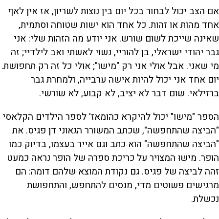
אם הצב יכול לבחור בכל יום בין נוצות לשריון, אז אין לאף
אחד מהות או זהות. כל אחד הוא ישות שטוחה וסתמית,
שאינה שייכת לשום שורש. אני יודע מה הזהות שלי: אני
גבר יהודי ישראלי, בן להוריי, נשוי לאשתי ואב לילדיי; זה
מי שאני. אבל אולי אני רק "מישו"; אולי כל זה רק תחפושת.
יום אחד אני יכול להיות אישה ערבייה, ולמחרת גבר
ברזילאי. שום דבר לא יציב, לא קבוע, לא שורשי.
הספר "מישו" יכול להיקרא כהומאז' לספר הילדים הקלאסי
"הביצה שהתחפשה", שכתב המשורר הגאוני דן פגיס. את
"הביצה שהתחפשה" הוא כתב וגם אייר בעצמו, בדיוק כמו
הופר. מישוּ המצויר על כריכת ספרהּ של הופר נראה כמעט
זהה לביצה של פגיס. גם נקודת המוצא שלהם דומה: הם
מרגישים פשוטים מדי, מנסים להתחפש, והתחפושת
נכשלת.