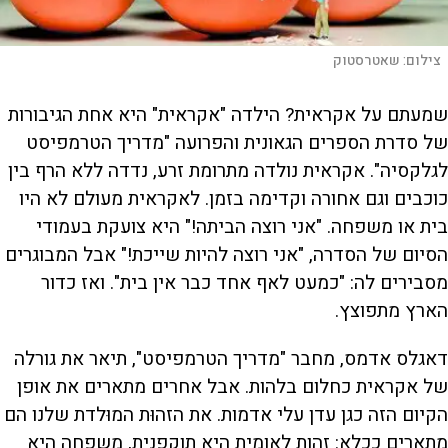
צילום:
שאטרסטוק
שמעתם על אקראית? הילדה "אקראית" היא אחת הגיבורות
של סדרת הספרים הגאונית והפרועה "מדריך הטרמפיסט
לגלקסיה". אקראית נולדה מתרומת זרע, נדדה ללא הרף בין
כוכבים וגם אחורה וקדימה בזמן. לאקראית מעולם לא היו
בית או משפחה. "אני רוצה הביתה!" היא צועקת בעמודי
הסיום של הסדרה, "אני רוצה להיות שייכת!" אבל המבוגרים
מסבירים לה: "כמעט לאף אחד כבר אין בית". ואז כדור
הארץ מתפוצץ.
דאגלס אדמס, מחבר "מדריך הטרמפיסט", תיאר את גורלה
של אקראית כחלום בלהות. אבל אחרים מתארים את אופן
הקיום הזה כגן עדן עלי אדמות. את הזהוּת המוּלדת שלנו הם
מתארים ככלא: זהות לאומית היא תוקפנית, משפחה היא