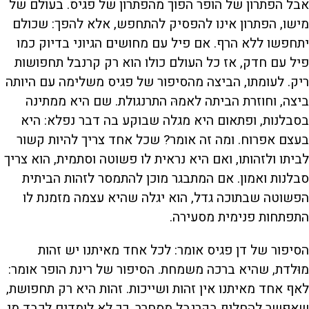
אבל הפתרון של הופר הפוך מהפתרון של פגיס. בעולם של
מישו, הפתרון אינו להפסיק להתחפש, אלא להפך: שכולם
יתחפשו ללא הרף. אם פיל עם מחושים הגיוני בדיוק כמו
פיל עם חדק, אז כל העולם כולו הוא רק קרנבל תחפושות
ריק. לעומתו, הביצה מהסיפור של פגיס משלימה עם היותה
ביצה, וחוזרת הביתה לאמהּ התרנגולת. שם היא ממתינה
בסבלנות, ופתאום היא מגלה שבוקע בה דבר נפלא: היא
בעצם אפרוח. ומה זה אומר? שכל אחד צריך להיות קשור
לביתו ולזהותו, ואם היא נראית לו פשוטה וסתמית, הוא צריך
סבלנות ואמון. אם המתבגר מוכן להתמסר לזהות הביתית
הפשוטה שבתוכה גדל, הוא יגלה שהיא עצמה מזמנת לו
התפתחות פנימית מסעירה.
הסיפור של דן פגיס אומר: לכל אחד מאיתנו יש זהות
מוּלדת, שהיא ברכה משמחת. הסיפור של רינת הופר אומר:
לאף אחד מאיתנו אין זהות ושייכות. זהות היא רק תחפושת,
שאפשר להחליף בקרנבל מסחרר. כך לא לומדים לכבד מי