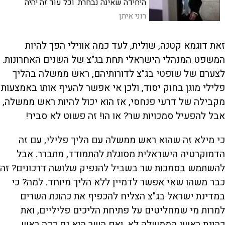
היחידה שאינה נבחרת. וכל עוד זה יהיה
המצב, כולנו, לא חיים בדמוקרטיה. אין טעם
רוני איתן
לשחק את המשחק
זאת דוגמא קטנה, שולית, לעד כמה אווילי הפך להיות
המשפט המנהלי הישראלי תחת בג"צ של השנים האחרונות.
לצערם של שופטי בג"צ לדורותיהם, ראש ממשלה בהליך
פלילי מוגן בחוק יסוד, ולכן אי אפשר להעיף אותו באמצעות
מקבילה של דרעי פנחסי, אז הוא יכול להיות ראש ממשלה,
אבל להפעיל סמכויות שר? או הו! זה פשוט לא סביר!
כי מילא זה שהוא ראש ממשלה עם הליך פלילי, עם זה
הדמוקרטיה הישראלית מסוגלת להתמודד, מתברר. אבל
להשתמש בסמכות שר בשביל להנפיק שלושה דרכונים? זה
כבר משהו שאי אפשר לדמיין ללא הליך מיוחד. למה? כי
במדינת ישראל בג"צ הצליח להכפיף את כהונת השרים
למרות מי שמחליטים על פתיחת הליכים פליליים, ואת
כהונת ראשי הממשלה לא. ואם השר הוא גם ככה ראש