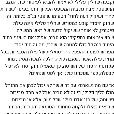
וקבעה שהליך פלילי לא אמור להביא לפיטורי שר, המצב
המשפטי, מבחינת בית המשפט העליון, נותר בעינו. "כשירות
לחוד ושיקול דעת לחוד" הטעימו שופטי בג"צ, כלומר, זה
שחוק היסוד קובע במפורש שהליך פלילי אינה עילת
פיטורין, לא אומר ששיקול הדעת של ראש ממשלה
שמשאיר אותו בתפקידו הוא סביר, אפילו אם השינוי בחוק
היסוד היה כל כולו למטרה זו. שהרי, מה זה חוק יסוד
מפורש לעומת ההפעלה הריטואלית של עילת הסבירות בכל
מחיר, עילה אשר נשאבה כולה, הלכה למשה מסיני, מתוך
עקרונות היסוד של השיטה, כך שאפילו חוק יסוד לא יכול
לבטלה, כפי שנוכחנו כולנו אך לפני שנתיים?
אז עם מה נשארנו? עם זה ששר לא יכול לכהן אם מתנהל
מולו הליך פלילי, כי זה לא סביר. אבל לא סתם סבירות
פשוטה, של בני אדם בעלי שכל ישר, אלא אי סבירות
שנראית כאילו נלקחה מתחומי הטומאה והטהרה, ההיתר
והאיסור. כך, הסבירות לא מתרפאת אפילו כשההתעקשות