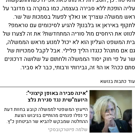
עליה הופכת ללא סבירה בעצמה, כמו במקרה בו מדובר על
ראש ממשלה שצריך או נאלץ לפעול בסמכות של שר.
לתקוף באיראן או בלבנון? להגיע לסיכומים עם טראמפ?
לנווט את היחסים מול סוריה המתחדשת? את זה לצערו של
בית המשפט העליון הוא לא יכול למנוע מראש הממשלה,
גם אם מתנהל כנגדו הליך פלילי. אבל לקבל סמכויות של
שר על פי חוק יסוד הממשלה ולחתום על שלושה דרכונים
סתם ככה? או הו! זה, גבירותי ורבותי, כבר לא סביר.
עוד כתבות בנושא
"אינה סבירה באופן קיצוני":
היועמ"שית נגד סגירת גלצ
הייעוץ המשפטי לממשלה קובע בחוות דעת
כי נפלו פגמים מהותיים בגיבוש הצעת
ההחלטה שמבקש להביא שר הביטחון כ"ץ.
בין הטענות: אין תשתית עובדתית ומקצועית
שלמה פיוטרקובסקי
מספקת, ולא ניתן משקל מתאים לשמירה על