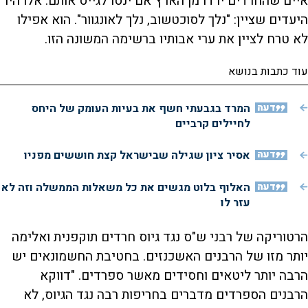
איים שהחרדים ירדו מן הארץ אם ינסו לגייס אותם. אלו היו
היעדים שציין: "נלך לסוכטשוב, נלך לאונגוור". הוא אפילו
לא טרח לציין את ערי אבותיו ברשימה המשונה הזו.
עוד כתבות בנושא
דעה
המרד בגבעתי חשף את בעיות העומק של היחס
לחיילים קרביים
דעה
אסיר ציון שגילה שבישראל קצת חוששים מפניו
דעה
האלוף בלוט מגשים את כל משאלות הממשלה וזה לא
עזר לו
הרטוריקה של רבני ש"ס נגד גיוס חרדים תוקפנית ואלימה
יותר מזו של הרבנים האשכנזים. בחטיבת החשמונאים יש
הרבה יותר ליטאים וחסידים מאשר ספרדים. "דווקא
הרבנים הספרדים מדברים בחריפות רבה נגד הגיוס, לא