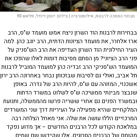
מבחני הסמכה לרבנות, אילוסטרציה |
צילום:
יונתן זינדל, פלאש 90
בבחירות לרבנות הוד השרון ניצח אמש מועמד ש"ס, הרב
ארז אלחרר, את מועמד הציונות הדתית, הרב יוגב כהן. למה
העיר החילונית הוד השרון העדיפה את הרב הש"סניק על
פני הרב הציוני? מן הסתם מסיבות דומות לאלו שהפכו את
המועמד הש"סניקי הרב זבדיה כהן למועמד המוביל לרבנות
תל אביב, ואולי גם לסיבות שבזכותן נבחר באחרונה הרב ירון
אשכנזי, המזוהה עם ש"ס, להיות הרב של גדרה. באופן
שנבצר מבינתי ממשיכה ש"ס לשלוט במשרד הדתות
ובמשרד הפנים גם אחרי ששריה פרשו מהממשלה, ותנועת
המלקחיים שהיא מפעילה על העיריות דרך שני המשרדים
המרכזיים הללו עושה את שלה. אני מאחל הצלחה רבה
במלאכת הקודש לכל הרבנים החדשים – אך מדוע נפקד
מקומם של הרבנים הסרוגים, אלו שקידשו שם שמים