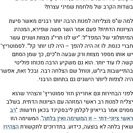
בשדות הקרב של מלחמת שמיני עצרת?
למה ש"ס מצליחה למנות הרבה יותר רבנים מאשר סיעת
הציונות הדתית? פעם אמר השר משה שפירא, המנהיג
המיתולוגי של המפד"ל: "יש לנו תרי"ג מצוות ושנים עשר
חברי כנסת. לו זה היה להפך – היה לנו יותר קל". לסמוטריץ'
יש אותו מספר מצוות ורק שבעה ח"כים, כך שמן הסתם
קשה לו עוד יותר. הוא גם משקיע הרבה מכוחו פוליטי
בהתיישבות ביו"ש, ונוחל שם הצלחה רבה. ובכל זאת, אפשר
היה לצפות ליותר הישגים גם בתחום הרבני.
לפני הבחירות וגם אחריהן חזר סמוטריץ' והצהיר שהוא
יצליח למנות רב ראשי המזוהה עם הציונות הדתית. בשלב
מסוים אמר בריאיון לקלמן ליבסקינד בכאן חדשות:
"רב
ראשי ציוני-דתי – זו המשימה ואין בלתה"
. המשימה הזו
שאין בלתה לא בוצעה, כידוע. בתדרוכים לתקשורת
הצהירו