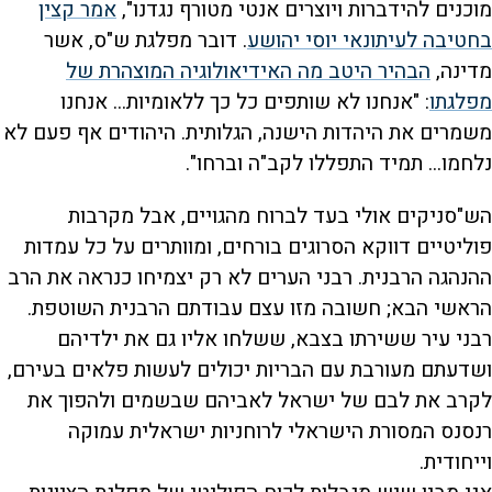
מוכנים להידברות ויוצרים אנטי מטורף נגדנו",
אמר קצין
בחטיבה לעיתונאי יוסי יהושע
. דובר מפלגת ש"ס, אשר
מדינה,
הבהיר היטב מה האידיאולוגיה המוצהרת של
מפלגתו
: "אנחנו לא שותפים כל כך ללאומיות... אנחנו
משמרים את היהדות הישנה, הגלותית. היהודים אף פעם לא
נלחמו... תמיד התפללו לקב"ה וברחו".
הש"סניקים אולי בעד לברוח מהגויים, אבל מקרבות
פוליטיים דווקא הסרוגים בורחים, ומוותרים על כל עמדות
ההנהגה הרבנית. רבני הערים לא רק יצמיחו כנראה את הרב
הראשי הבא; חשובה מזו עצם עבודתם הרבנית השוטפת.
רבני עיר ששירתו בצבא, ששלחו אליו גם את ילדיהם
ושדעתם מעורבת עם הבריות יכולים לעשות פלאים בעירם,
לקרב את לבם של ישראל לאביהם שבשמים ולהפוך את
רנסנס המסורת הישראלי לרוחניות ישראלית עמוקה
וייחודית.