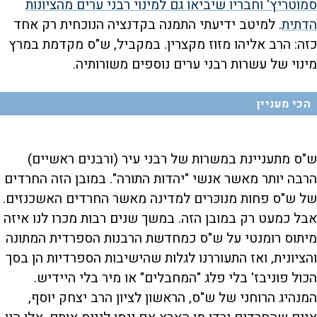
סמוטריץ' וחבריו שיביאו גם למינוי רבני ערים מהציונות
הדתית
. למיטב ידיעתי התמנה בקדנציה הנוכחית רק אחד
כזה: הרב אליהו מזוז מקצרין. במקביל, ש"ס מקדמת במרץ
מינוי של עשרות רבני ערים נוספים משורותיה.
הכי מעניין
ש"ס מתעניינת במשרות של רבני עיר (ורבנים ראשיים)
הרבה יותר מאשר אנשי "יהדות התורה". במובן הזה החרדים
של ש"ס פחות מנוכּרים למדינה מאשר החרדים האשכנזים.
אבל כמעט רק במובן הזה. במשך שנים רבות מכרו לנו איזה
מיתוס רומנטי על ש"ס כמחדשת הרבנות הספרדית המתונה
והציונית, ואז התעוררנו לגלות שהישיבות הספרדיות הן בסך
הכול פוניבז' בלי פלג "המחבלים" או מיר בלי היידיש.
המנהיג הרוחני של ש"ס, הראשון לציון הרב יצחק יוסף,