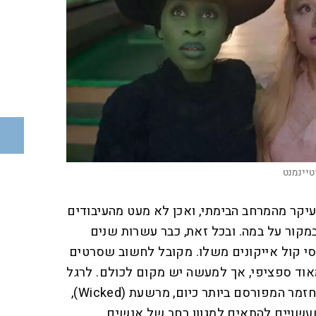
טיינמנט
יקר מהמרחב הבימתי, ואכן לא מעט מהעיבודים
במקור על במה. ובכל זאת, כבר עשרות שנים
י קול אייקונים משלו. מקובל לחשוב שסרטים
אוד ספציפי, אך למעשה יש מקום לכולם. לרגל
עלייתו של החלק השני של המחזמר המפורסם ביותר כיום, מרשעת (Wicked),
עשויים להתאים למגוון רחב של אנשים.