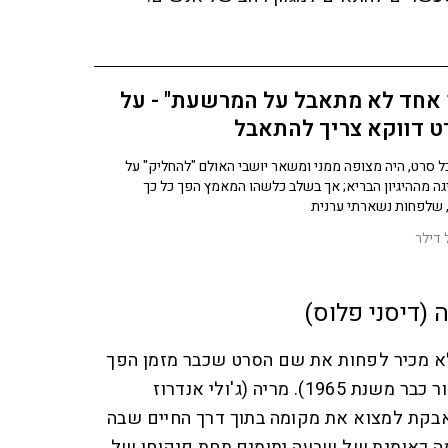
 אחד לא מתאבל על המרשעת" - על
ט דווקא צריך להתאבל
ל סרט, היה מצופה ממני ומשאר יושבי האולם "להחליק" על
גה מההיגיון הבריא; אך בשלב כלשהו המאמץ הפך כל כך
 שלפחות נשארתי ערנית
דילר
 (דיסני פלוס)
א מכיר לפחות את שם הסרט שכבר מזמן הפך
לקלאסיקה (בכל זאת הוא באזור כבר משנת 1965). מריה (ג'ולי אנדרוז
נאבקת למצוא את מקומה בתוך דרך החיים שבה
ה כאומנת של שבעה יתומים תחת פיקוחו של