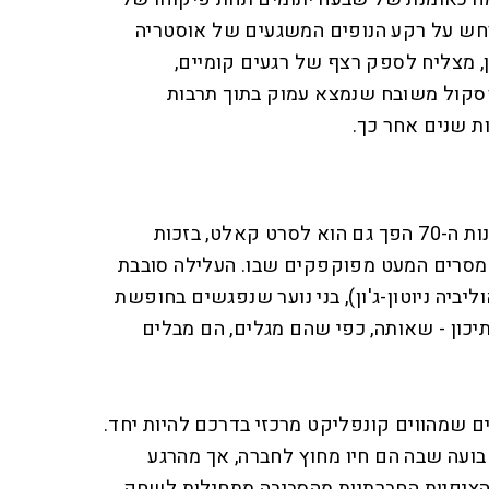
חש על רקע הנופים המשגעים של אוסטריה
, מצליח לספק רצף של רגעים קומיים,
סקול משובח שנמצא עמוק בתוך תרבות
ת שנים אחר כך.
הסרט שיצא לאקרנים בסוף שנות ה-70 הפך גם הוא לסרט קאלט, בזכות
מסרים המעט מפוקפקים שבו. העלילה סובבת
וליביה ניוטון-ג'ון), בני נוער שנפגשים בחופשת
כון - שאותה, כפי שהם מגלים, הם מבלים
ים שמהווים קונפליקט מרכזי בדרכם להיות יחד.
ועה שבה הם חיו מחוץ לחברה, אך מהרגע
ציפיות החברתיות מהסביבה מתחילות לשחק