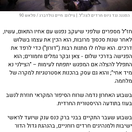
הפגנה נגד גיוס חרדים לצה"ל. |
צילום:
חיים גולדברג / פלאש 90
חז"ל מספרים שלפני שיעקב נפגש עם אחיו התאום, עשיו,
לאחר שנות סכסוך מרובות, הוא הכין את עצמו בשלוש
דרכים. הוא שלח לו מתנות רבות ("דורון") כדי לרפד את
הפגישה בדרכי שלום - צאן ובקר גמלים וחמורים; הוא
התפלל להצלה אם המפגש יתפתח לעימות – "הצילני נא
מיד אחי"; והוא גם עסק בהכנות אסטרטגיות למקרה של
מלחמה.
בשבוע האחרון נדמה שרוח הסיפור המקראי חוזרת לנשב
בעוז בתודעה ההיסטורית החרדית.
בשבוע שעבר התקיים בבני ברק כנס ענק שיועד לראשי
ישיבות ולמנהיגים חרדים רוחניים, בהנהגת גדול הדור