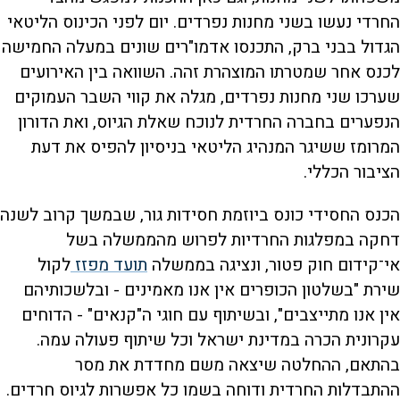
החרדי נעשו בשני מחנות נפרדים. יום לפני הכינוס הליטאי
הגדול בבני ברק, התכנסו אדמו"רים שונים במעלה החמישה
לכנס אחר שמטרתו המוצהרת זהה. השוואה בין האירועים
שערכו שני מחנות נפרדים, מגלה את קווי השבר העמוקים
הנפערים בחברה החרדית לנוכח שאלת הגיוס, ואת הדורון
המרומז ששיגר המנהיג הליטאי בניסיון להפיס את דעת
הציבור הכללי.
הכנס החסידי כונס ביוזמת חסידות גור, שבמשך קרוב לשנה
דחקה במפלגות החרדיות לפרוש מהממשלה בשל
אי־קידום חוק פטור, ונציגה בממשלה
תועד מפזז
לקול
שירת "בשלטון הכופרים אין אנו מאמינים - ובלשכותיהם
אין אנו מתייצבים", ובשיתוף עם חוגי ה"קנאים" - הדוחים
עקרונית הכרה במדינת ישראל וכל שיתוף פעולה עמה.
בהתאם, ההחלטה שיצאה משם מחדדת את מסר
ההתבדלות החרדית ודוחה בשמו כל אפשרות לגיוס חרדים.