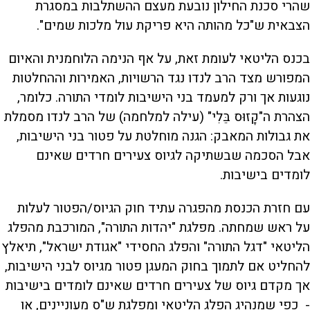
שהרי סכנת החילון נובעת מעצם ההשתלבות במסגרת
הצבאית ש"כל מהותה היא פריקת עול מלכות שמים".
בכנס הליטאי לעומת זאת, על אף הנימה הלוחמנית והאיום
המפורש מצד הרב לנדו נגד הרשויות, האמירות וההחלטות
נוגעות אך ורק למעמד בני הישיבות לומדי התורה. כלומר,
הצהרת ה"קָזוּס בֵּלִי" (עילה למלחמה) של הרב לנדו מסמלת
את גבולות המאבק: הגנה מוחלטת על פטור בני הישיבות,
אבל הסכמה שבשתיקה לגיוס צעירים חרדים שאינם
לומדים בישיבות.
עם חזרת הכנסת מהפגרה עתיד חוק הגיוס/הפטור לעלות
על ראש שמחתה. מפלגת "יהדות התורה", המורכבת מהפלג
הליטאי "דגל התורה" והפלג החסידי "אגודת ישראל", תיאלץ
להחליט אם לתמוך בחוק המעגן פטור מגיוס לבני הישיבות,
אך מקדם גיוס של צעירים חרדים שאינם לומדים בישיבות
- כפי שמנהיג הפלג הליטאי ומפלגת ש"ס מעוניינים, או