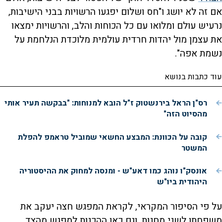
אם זה לא יושג ו"חס ושלום יפגעו הרשויות בבני הישיבות,
נרעיש עולם ומלואו עם כל הכוחות והלב, והרשויות ימצאו
את עצמן מול יהדות חרדית עולמית מלוכדת הנלחמת על
נשמת אפה".
עוד כתבות בנושא
רס"ן הראל בירנשטוק ז"ל הובא למנוחות: "בבקשה תעיר אותי
מהסיוט הזה"
קובה על הכוונת: המבצע החשאי שמוביל טראמפ להפלת
המשטר
אונסק"ו נוהג כמו דאע"ש - ומנסה למחוק את ההיסטוריה
היהודית ביו"ש
על פי הסיפור המקראי, לקראת המפגש חצה יעקב את
משפחתו לשני מחנות, וגם כאן ההכנות למפגש מהצד