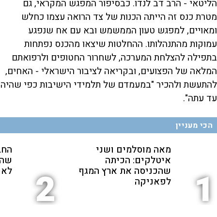
הליטאי - הרב דב לנדו. כבסיפור המפגש המקראי, גם
מטרת כנס זה הייתה הכנות של צד הרואה עצמו כחלש
ומאויים, למפגש טעון הממשמש ובא עם אח שנפגע
עמוקות מהתנהלותו. ההחלטות שיצאו מהכנס נפתחות
בתפילה להצלחת המערכה, לשחרור החטופים ולרפואתם
המלאה של הפצועים, ובקריאה לציבור הישראלי - האחים,
להתעשת ולהכיר "במעמדם של תלמידי הישיבות כפי שהיה
עד עתה".
הכי מעניין
מאה מוסלמים ושני
החב
איטלקים: הכיתה
שהת
שהכניסה את ארץ המגף
לאנ
2
1
לפאניקה