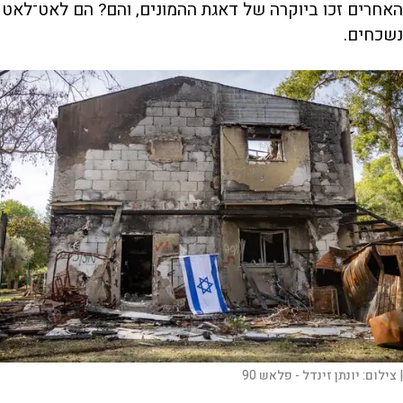
האחרים זכו ביוקרה של דאגת ההמונים, והם? הם לאט־לאט
נשכחים.
|
צילום:
יונתן זינדל - פלאש 90