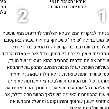
איראן מציבה תנאי
ביר
לפתיחת מצר הורמוז
תמי
2
1
בלב
בניגוד לביקורת המצויה, לא הצלחתי להזדעזע ממי שעשה
שימוש במילה "שואה" כששיתף בחוויות שבעה באוקטובר
שלו. מובן שמדובר בהיקף שונה דרמטית, בסדרי גודל
מספריים שאין ביניהם כל דמיון, ובכל זאת – האדם הבודד
שחווה את יום הדמים המחריד ההוא בעיצומו של מועד,
בשלוות השבת, יש לו הזכות הכמעט־מתבקשת להתבטא
כמי ששרד תופת שואתית. זו לא זילות שואה, זה תיאור
אותנטי של יום הפורענות שלו, שהציף זיכרונות לאומיים
שעליהם גדל אותו אדם ושלאורם התחנך. הם תואמים את
שעות ההסתתרות האיומה כשמלאך המוות מכה בדלת, את
ציפורני השטן שחוטף והורג וקוטע ומתעלל ומבקש את
נפשו של העם היהודי.