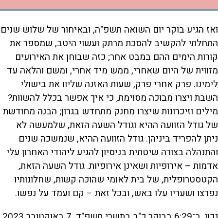
ואז הגיע בוקר יום השואה תשפ"ה, ובאיחור של שלוש שנים
התחלתי להקשיב להסכת מרתק ועשוי היטב, שמספר את
קורות הימים ההם במבט אחר; כזה שבוחן את האירועים
מזווית של היום שאחרי, ממש מיד אחרי, ומשם והלאה עד
לימינו. פרק אחרי פרק, שעות האזנה שליוו את בישולי
השבת ויצרו מבוכה מסוימת, כי איך אפשר בכלל להשוות?
מילים וזיכרונות שיצרו מחנק מתחדש בגרון; הבנה מחודשת
של גודל הזוועה ההיא וגודל השעה הזאת, שלמעשה לא
ניתן להפריד ביניהן. גודל הזוועה ההיא, שנמשכה שנים
והתנהלה בצורה שיטתית בניסיון להגיע ליהודי האחרון עלי
אדמות – אירופיות ושאינן אירופיות. גודל השעה הזאת,
הקטסטרופלית, של בית לאומי שהוכה קשות, שחלונותיו
נפרצו ושעריו עלו באש, ובכל זאת – קם ועמד על נפשו.
נכון, ב־6:29 בבוקר כ"ב בתשרי תשפ"ד, 7 באוקטובר 2023