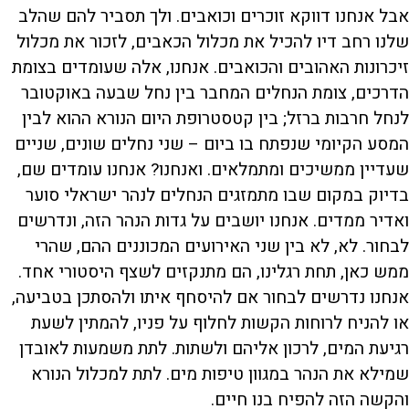
אבל אנחנו דווקא זוכרים וכואבים. ולך תסביר להם שהלב
שלנו רחב דיו להכיל את מכלול הכאבים, לזכור את מכלול
זיכרונות האהובים והכואבים. אנחנו, אלה שעומדים בצומת
הדרכים, צומת הנחלים המחבר בין נחל שבעה באוקטובר
לנחל חרבות ברזל; בין קטסטרופת היום הנורא ההוא לבין
המסע הקיומי שנפתח בו ביום – שני נחלים שונים, שניים
שעדיין ממשיכים ומתמלאים. ואנחנו? אנחנו עומדים שם,
בדיוק במקום שבו מתמזגים הנחלים לנהר ישראלי סוער
ואדיר ממדים. אנחנו יושבים על גדות הנהר הזה, ונדרשים
לבחור. לא, לא בין שני האירועים המכוננים ההם, שהרי
ממש כאן, תחת רגלינו, הם מתנקזים לשצף היסטורי אחד.
אנחנו נדרשים לבחור אם להיסחף איתו ולהסתכן בטביעה,
או להניח לרוחות הקשות לחלוף על פניו, להמתין לשעת
רגיעת המים, לרכון אליהם ולשתות. לתת משמעות לאובדן
שמילא את הנהר במגוון טיפות מים. לתת למכלול הנורא
והקשה הזה להפיח בנו חיים.