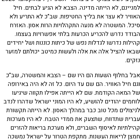
למניינם, לא הייתה מדינה. הצבא לא הגיע לבתים. חיל
האוויר לא עצר את בליץ החטיפות. שב"כ לא התריע ולא
סיכל. המשטרה לא מנעה התקהלויות הרות אסון. האזרח
הבודד נדרש להכריע הכרעות בלתי אפשרויות בעצמו.
קהילות נדרשו לגדלות נפש של כיתות כוננות ושל יחידים
שבאו להציל אלה את אלה ולעשות כמיטב יכולתם למזער
נזקים.
אבל בחלוף השעות הם היו שם – הצבא והמשטרה, שב"כ
וגם חיל האוויר. הם שם עד היום. כל זה לא היה באירופה
של המאה הקודמת. שם לא הייתה אפילו תקווה שיגיעו
לוחמים יהודים להושיע, לא היו המוני ישראל שדהרו לנדב
לניצולים מכל טוב כבר במהלך האסון. לא הייתה תקשורת
עברית שתדווח, שתצעק את ממדי הטבח. לא היו מערכות
קהילתיות לאיסוף השברים, ולא מערכת בריאות להזרים
חמצן לריאות העשנות. מתקפת הטרור על ישראל נמשכה