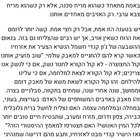
באמת מתאחד כשהוא מריח סכנה, אלא רק כשהוא מריח
צבא ערבי. רק האויבים מאחדים אותנו.
יש בטענה הזו אמת, אבל רק חצי אמת. קשה יותר לרומם
את הרוח כשאין אויב, אך יש רבים שהצליחו גם בזה. בנאום
ההשבעה של ג'ון קנדי ח‏‏‏שמל הנשיא הצעיר את אזרחיו
כאשר קרא להם להתגייס למאבק עולמי: "שוב מזעיק אותנו
קול החצוצרה - לא קול הקורא לחגור נשק, אם כי לנשק אנו
צריכים; לא קול הקורא לצאת למלחמה, אם כי עלינו
להילחם. זהו קול הקורא לשאת משא של מאבק דומם
וממושך, שנה אחרי שנה, שמחים בתקווה, סבלניים בצרה.
זהו מאבק באויבים המשותפים של האדם: בעריצות, בעוני,
במחלה ובמלחמה עצמה. האם נצליח לחשל ברית גלובלית
כבירה, צפון ודרום, מזרח ומערב, שתבטיח חיים טובים יותר
לכל המין האנושי? האם תצטרפו למאמץ ההיסטורי הזה?"
ואז הישיר קנדי מבט לאזרחיו, ותבע מהם דרישה שמנהיגי