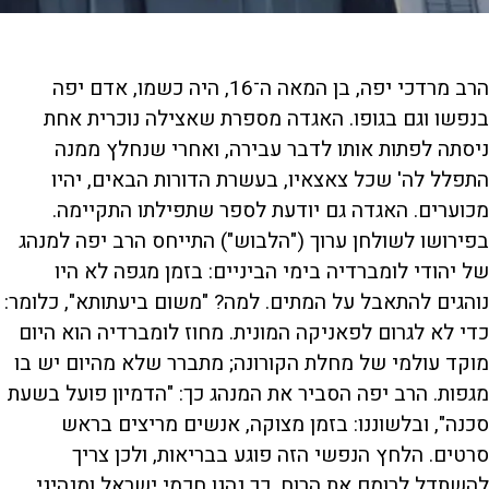
הרב מרדכי יפה, בן המאה ה־16, היה כשמו, אדם יפה
בנפשו וגם בגופו. האגדה מספרת שאצילה נוכרית אחת
ניסתה לפתות אותו לדבר עבירה, ואחרי שנחלץ ממנה
התפלל לה' שכל צאצאיו, בעשרת הדורות הבאים, יהיו
מכוערים. האגדה גם יודעת לספר שתפילתו התקיימה.
בפירושו לשולחן ערוך ("הלבוש") התייחס הרב יפה למנהג
של יהודי לומברדיה בימי הביניים: בזמן מגפה לא היו
נוהגים להתאבל על המתים. למה? "משום ביעתותא", כלומר:
כדי לא לגרום לפאניקה המונית. מחוז לומברדיה הוא היום
מוקד עולמי של מחלת הקורונה; מתברר שלא מהיום יש בו
מגפות. הרב יפה הסביר את המנהג כך: "הדמיון פועל בשעת
סכנה", ובלשוננו: בזמן מצוקה, אנשים מריצים בראש
סרטים. הלחץ הנפשי הזה פוגע בבריאות, ולכן צריך
להשתדל לרומם את הרוח. כך נהגו חכמי ישראל ומנהיגי