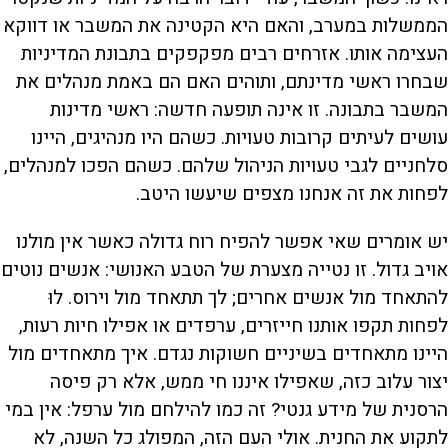
הממשלות במערב, והאם היא הקטינה את המשבר או דווקא
העצימה אותו. אזרחים רבים מפקפקים בתבונת המדיניות
שבחרו ראשי מדינתם, ותוהים האם הם באמת מנהלים את
המשבר בתבונה. זו אינה תופעה חדשה: ראשי מדינות
עושים לעיתים קרובות טעויות. כשהם היו מנהיגים, היינו
סלחניים לגבי טעויות הניהול שלהם. כשהם הפכו למנהלים,
לפחות את זה אנחנו מצפים שיעשו היטב.
יש אומרים שאי אפשר להפיח רוח גדולה כאשר אין מולנו
אויב גדול. זו נטייה מצערת של הטבע האנושי: אנשים נוטים
להתאחד מול אנשים אחרים; לך תתאחד מול וירוס. לוּ
לפחות תקפו אותנו חייזרים, ערפדים או אפילו חיות רעות,
היינו מתאחדים בשיניים חשוקות נגדם. איך מתאחדים מול
יצור עלוב כזה, שאפילו איננו חי ממש, אלא רק פיסה
הרסנית של מידע גנטי? זה כמו להילחם מול ערפל: אין במי
לתקוע את החנית. אולי העם הזה, המפולג כל השנה, לא