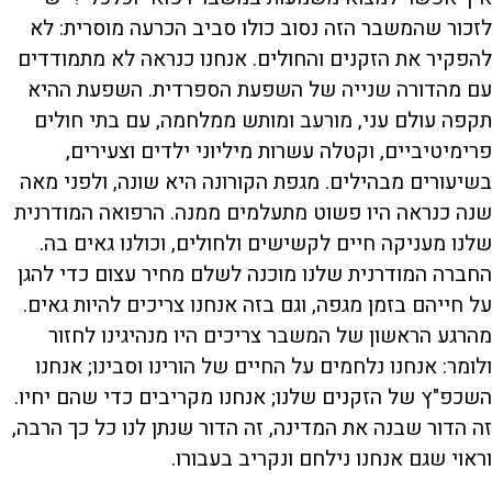
לזכור שהמשבר הזה נסוב כולו סביב הכרעה מוסרית: לא
להפקיר את הזקנים והחולים. אנחנו כנראה לא מתמודדים
עם מהדורה שנייה של השפעת הספרדית. השפעת ההיא
תקפה עולם עני, מורעב ומותש ממלחמה, עם בתי חולים
פרימיטיביים, וקטלה עשרות מיליוני ילדים וצעירים,
בשיעורים מבהילים. מגפת הקורונה היא שונה, ולפני מאה
שנה כנראה היו פשוט מתעלמים ממנה. הרפואה המודרנית
שלנו מעניקה חיים לקשישים ולחולים, וכולנו גאים בה.
החברה המודרנית שלנו מוכנה לשלם מחיר עצום כדי להגן
על חייהם בזמן מגפה, וגם בזה אנחנו צריכים להיות גאים.
מהרגע הראשון של המשבר צריכים היו מנהיגינו לחזור
ולומר: אנחנו נלחמים על החיים של הורינו וסבינו; אנחנו
השכפ"ץ של הזקנים שלנו; אנחנו מקריבים כדי שהם יחיו.
זה הדור שבנה את המדינה, זה הדור שנתן לנו כל כך הרבה,
וראוי שגם אנחנו נילחם ונקריב בעבורו.