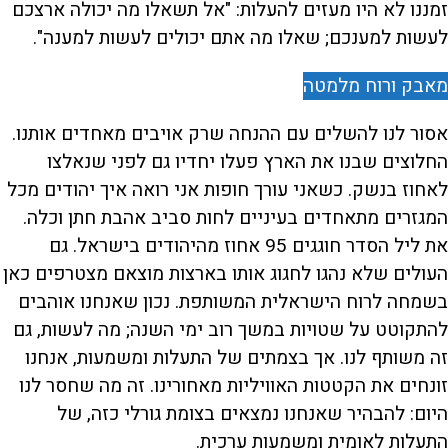
זמננו לא היו מעזים להעלות: "אל תשאלו מה יכולה ארצכם
לעשות למענכם; שאלו מה אתם יכולים לעשות למענה".
מאבק ורוח מלמטה
אסור לנו להשלים עם ההנחה שרק אויבים מאחדים אותנו.
החלוצים שבנו את הארץ פעלו יחדיו גם לפני שנאלצו
לאחוז בנשק. כשאני עורך חופות אני רואה איך יהודים מכל
המגזרים מתאחדים בעיניים לחות סביב אהבת חתן וכלה.
את ליל הסדר חוגגים 95 אחוז מהיהודים בישראל. גם
העולים שלא נהגו לחגוג אותו בארצות מוצאם מצטרפים כאן
בשמחה לרוח הישראלית המשותפת. נכון שאנחנו אוהבים
להתקוטט על שטויות במשך רוב ימי השנה; מה לעשות, גם
זה משותף לנו. אך בצמתים של התעלות ומשמעות, אנחנו
זונחים את הקטטות האוויליות מאחורינו. זה מה שחסר לנו
היום: להבהיר שאנחנו נמצאים בצומת גורלי כזה, של
התעלות לאומית ומשמעות ערכית.