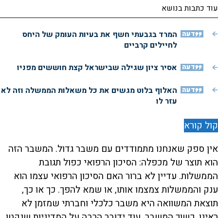
עוד כתבות בנושא
דעה
המרד בגבעתי חשף את בעיות העומק של היחס
לחיילים קרביים
דעה
אסיר ציון שגילה שבישראל קצת חוששים מפניו
דעה
האלוף בלוט מגשים את כל משאלות הממשלה וזה לא
עזר לו
קול קורא
אין ספק שאנחנו מתמודדים עם משבר גדול. המשבר הזה
הוא תוצר של מכפלה: הסיכון הרפואי כפול תגובת
הממשלות. עדיין לא ברור האם הסיכון הרפואי עצמו הוא
ענק והממשלות צמצמו אותו, או שמא להפך. כך או כך,
תוצאת המשוואה היא משבר כלכלי וחברתי שמזמן לא
ראינו. כשוך המשבר, עוד ידובר הרבה על המדיניות שנקטו