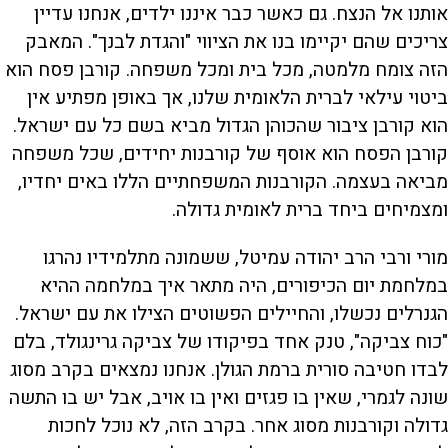
אותנו אל הנצח. גם כאשר כבר איננו ילדים, אנחנו עדיין
צריכים שהם יקיימו בנו את הציווי "והגדת לבנך". המאבק
הזה צומח מלמטה, מכל בית ומכל משפחה. קורבן פסח הוא
ביטוי עילאי לברית הלאומית שלנו, אך באופן מפתיע אין
הוא קורבן ציבור שהכוהן הגדול מביא בשם כל עם ישראל.
קורבן הפסח הוא אוסף של קורבנות יחידים, שכל משפחה
מביאה בעצמה. הקורבנות המשפחתיים הללו באים יחדיו,
ומצמיחים ביחד ברית לאומית גדולה.
מורי ורבי הרב יהודה עמיטל, ששמונה מתלמידיו נהרגו
במלחמת יום הכיפורים, היה מתאר איך במלחמה ההיא
הגנרלים נכשלו, והחיילים הפשוטים הצילו את עם ישראל.
"כוח צביקה", טנק אחד בפיקודו של צביקה גרינגולד, בלם
לבדו חטיבה סורית ברמת הגולן. אנחנו נמצאים בקרב מסוג
שונה לגמרי, שאין בו פגזים ואין בו אויב, אבל יש בו התשה
גדולה וקורבנות מסוג אחר. בקרב הזה, לא נוכל לחכות