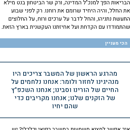
הבריאות הפך למנכ"ל המדינה, ורק שר הביטחון בנט מילא
את החלל, והיה היחיד שרומם את רוחנו. רק לפני שבוע
התעשת נתניהו, והחל לדבר על ערכים ורוח, על החלוצים
שהתמודדו עם הקדחת ועל אחיזתנו העקשנית בארץ הזאת.
הכי מעניין
מהרגע הראשון של המשבר צריכים היו
מנהיגינו לחזור ולומר: אנחנו נלחמים על
החיים של הורינו וסבינו; אנחנו השכפ"ץ
של הזקנים שלנו; אנחנו מקריבים כדי
שהם יחיו
איך אפשר למצוא משמעות במשבר רפואי וכלכלי? יש