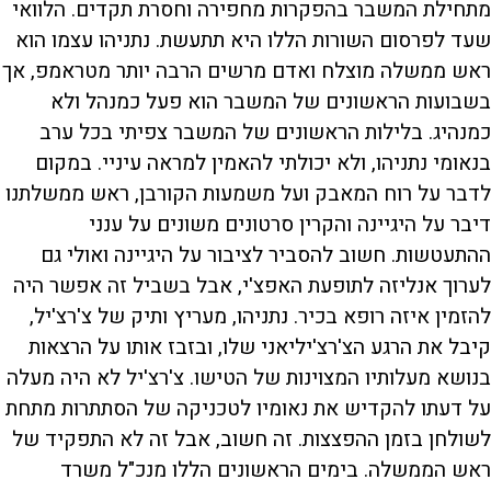
מתחילת המשבר בהפקרות מחפירה וחסרת תקדים. הלוואי
שעד לפרסום השורות הללו היא תתעשת. נתניהו עצמו הוא
ראש ממשלה מוצלח ואדם מרשים הרבה יותר מטראמפ, אך
בשבועות הראשונים של המשבר הוא פעל כמנהל ולא
כמנהיג. בלילות הראשונים של המשבר צפיתי בכל ערב
בנאומי נתניהו, ולא יכולתי להאמין למראה עיניי. במקום
לדבר על רוח המאבק ועל משמעות הקורבן, ראש ממשלתנו
דיבר על היגיינה והקרין סרטונים משונים על ענני
ההתעטשות. חשוב להסביר לציבור על היגיינה ואולי גם
לערוך אנליזה לתופעת האפצ'י, אבל בשביל זה אפשר היה
להזמין איזה רופא בכיר. נתניהו, מעריץ ותיק של צ'רצ'יל,
קיבל את הרגע הצ'רצ'יליאני שלו, ובזבז אותו על הרצאות
בנושא מעלותיו המצוינות של הטישו. צ'רצ'יל לא היה מעלה
על דעתו להקדיש את נאומיו לטכניקה של הסתתרות מתחת
לשולחן בזמן ההפצצות. זה חשוב, אבל זה לא התפקיד של
ראש הממשלה. בימים הראשונים הללו מנכ"ל משרד