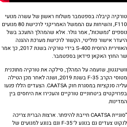
טורקיה קיבלה בספטמבר משלוח ראשון של עשרה מנועי
F110, והשיחות עם הממשל האמריקני לרכישת 80 מנועים
נוספים "נמשכות", אמר גולר. אלא שהמהלך התעכב בשל
היעדר אישור פוליטי, הקשור לרכישת מערכת ההגנה
האווירית הרוסית S-400 בידי טורקיה בשנת 2017, כך אמר
שר החוץ האקאן פידאן בספטמבר.
וושינגטון, שזעמה על המהלך, סילקה את טורקיה מתוכנית
מטוסי הקרב F-35 בשנת 2019, ושנה לאחר מכן הטילה
עליה סנקציות במסגרת חוק CAATSA. הצעדים הללו פגעו
בפרויקטים ביטחוניים טורקיים והעכירו את היחסים בין
המדינות.
"סוגיית CAATSA חייבת להיפתר. ארצות הברית צריכה
לנקוט צעדים גם בנוגע ל־F-35 וגם בנוגע למנועים של