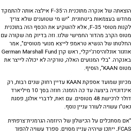
הוצאתה של אנקרה מתוכנית ה־F-35 אילצה אותה להתמקד
מחדש בעצמאות ביטחונית. "יש מי שטוענים שלא צריך
לקנות מטוסי F-35, אלא להשקיע את הכסף הזה בתוכנית
מטוס הקרב מהדור החמישי שלנו. וזה בדיוק מה שקורה עם
החלטתו של הנשיא טראמפ לייצא מנועי מטוסים", אמר
אוזגור אונלוהיסרג'יקלי, ראש קרן German Marshall Fund
באנקרה. "בלי המנועים האלה, טורקיה לא יכולה לייצר את
מטוס KAAN", הוסיף.
מכיוון שמועד אספקת KAAN עדיין רחוק שנים רבות, רק
אינדונזיה ביצעה עד כה הזמנה: חוזה בסך 10 מיליארד
דולר לרכישת 48 מטוסים. עם זאת, לדברי אולגן, פסגת
נאט"ו עשויה לעורר עניין נוסף.
"אם מסתכלים על הכישלון של היוזמה הגרמנית־צרפתית
FCAS, ייתכן שיהיה עניין מסוים. ספרד עשויה להפוך