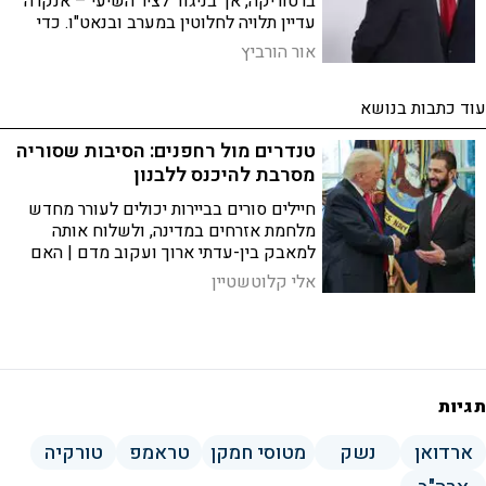
ברטוריקה, אך בניגוד לציר השיעי – אנקרה
עדיין תלויה לחלוטין במערב ובנאט"ו. כדי
לצלוח את המשבר הנוכחי, ישראל זקוקה
אור הורביץ
לאסטרטגיה חכמה שנפטרת מההשוואות
השגויות
עוד כתבות בנושא
טנדרים מול רחפנים: הסיבות שסוריה
מסרבת להיכנס ללבנון
חיילים סורים בביירות יכולים לעורר מחדש
מלחמת אזרחים במדינה, ולשלוח אותה
למאבק בין-עדתי ארוך ועקוב מדם | האם
המחשבה של נשיא ארה"ב לשלוח את
אלי קלוטשטיין
א-שרע להילחם בחיזבאללה מופרכת, או
שיש בכך גרעין של היגיון?
תגיות
ארדואן
נשק
מטוסי חמקן
טראמפ
טורקיה