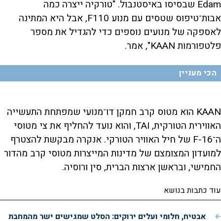
Edam שבסיסו באיסטנבול. "טורקיה ייצרה כמה
אבות־טיפוס שטסים עם מנוע F110, אבל היא המתינה
לאספקה של מנועים נוספים כדי להגדיל את מספר
פלטפורמות KAAN", אמר.
הכי מעניין
KAAN הוא מטוס קרב חמקן דו־מנועי שמפתחת התעשייה
האווירית הטורקית, TAI, והוא נועד להחליף את צי מטוסי
ה־F-16 של חיל האוויר הטורקי. אנקרה מבקשת להצטרף
למועדון המצומצם של מדינות המייצרות מטוסי קרב מהדור
החמישי, ובראשן ארצות הברית, סין ורוסיה.
עוד כתבות בנושא
אבטיח, חלומי ועלים ירוקים: הסלט שמגישים ישר מהמחבת