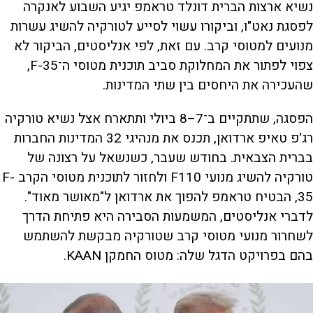
נשיא ארצות הברית דונלד טראמפ יגיע השבוע לאנקרה
לפסגת נאט"ו, וביקורו עשוי לסייע לטורקיה להשיג עשרות
מנועים למטוסי קרב. עם זאת, לפי אנליסטים, הביקור לא
צפוי לפתור את המחלוקת סביב תוכנית מטוסי ה־F-35,
שהעכירה את היחסים בין שתי המדינות.
הפסגה, שתתקיים ב־7–8 ביולי ותתארח אצל נשיא טורקיה
רג'פ טאיפ ארדואן, תכנס את מנהיגי 32 המדינות החברות
בברית הצבאית. בחודש שעבר, כשנשאל על רצונה של
טורקיה להשיג מנועי F110 ולחזור לתוכנית מטוסי הקרב F-
35, הבטיח טראמפ להפוך את ארדואן ל"מאושר מאוד".
לדברי אנליסטים, המשמעות הסבירה היא פתיחת הדרך
לשחרור מנועי מטוסי קרב שטורקיה מבקשת להשתמש
בהם בפרויקט הדגל שלה: מטוס החמקן KAAN.