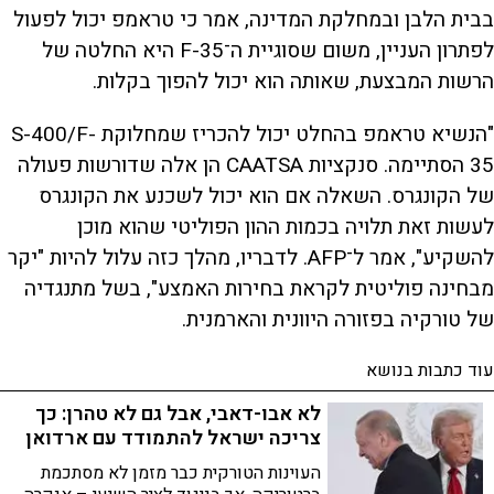
בבית הלבן ובמחלקת המדינה, אמר כי טראמפ יכול לפעול
לפתרון העניין, משום שסוגיית ה־F-35 היא החלטה של
הרשות המבצעת, שאותה הוא יכול להפוך בקלות.
"הנשיא טראמפ בהחלט יכול להכריז שמחלוקת S-400/F-
35 הסתיימה. סנקציות CAATSA הן אלה שדורשות פעולה
של הקונגרס. השאלה אם הוא יכול לשכנע את הקונגרס
לעשות זאת תלויה בכמות ההון הפוליטי שהוא מוכן
להשקיע", אמר ל־AFP. לדבריו, מהלך כזה עלול להיות "יקר
מבחינה פוליטית לקראת בחירות האמצע", בשל מתנגדיה
של טורקיה בפזורה היוונית והארמנית.
עוד כתבות בנושא
לא אבו-דאבי, אבל גם לא טהרן: כך
צריכה ישראל להתמודד עם ארדואן
העוינות הטורקית כבר מזמן לא מסתכמת