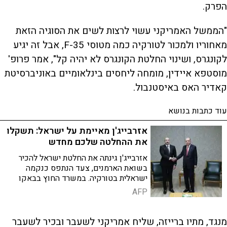
הפרק.
"הממשל האמריקני עשוי לרצות לשים את הסוגיה הזאת
מאחוריו ולמכור לטורקיה כמה מטוסי F-35, אבל זה יגיע
לקונגרס, ושינוי החלטת הקונגרס לא יהיה קל", אמר פרופ'
מוסטפא איידין, מומחה ליחסים בינלאומיים באוניברסיטת
קאדיר האס באיסטנבול.
עוד כתבות בנושא
אזרבייג'ן מאיימת על ישראל: תשקלו
את ההחלטה שלכם מחדש
אזרבייג'ן גינתה את החלטת ישראל להכיר
בשואת הארמנים, צעד הנתפס כנקמה
ישראלית בטורקיה. במשרד החוץ בבאקו
הביעו דאגה חמורה ורמזו כי המהלך עלול
AFP
לפגוע ביחסים הבילטרליים בין המדינות
מנגד, מתיו ברייזה, שליח אמריקני לשעבר ובכיר לשעבר